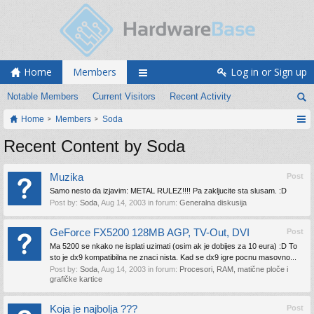
Home
Members
Log in or Sign up
Notable Members
Current Visitors
Recent Activity
Home
Members
Soda
Recent Content by Soda
Muzika
Post
Samo nesto da izjavim: METAL RULEZ!!!! Pa zakljucite sta slusam. :D
Post by:
Soda
,
Aug 14, 2003
in forum:
Generalna diskusija
GeForce FX5200 128MB AGP, TV-Out, DVI
Post
Ma 5200 se nkako ne isplati uzimati (osim ak je dobijes za 10 eura) :D To
sto je dx9 kompatibilna ne znaci nista. Kad se dx9 igre pocnu masovno...
Post by:
Soda
,
Aug 14, 2003
in forum:
Procesori, RAM, matične ploče i
grafičke kartice
Koja je najbolja ???
Post