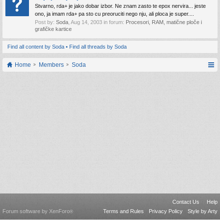
Stvarno, rda+ je jako dobar izbor. Ne znam zasto te epox nervira... jeste
ono, ja imam rda+ pa sto cu preoruciti nego nju, ali ploca je super....
Post by:
Soda
,
Aug 14, 2003
in forum:
Procesori, RAM, matične ploče i
grafičke kartice
Find all content by Soda
Find all threads by Soda
Home
Members
Soda
Contact Us
Help
Forum software by XenForo
Terms and Rules
Privacy Policy
Style by Arty
®