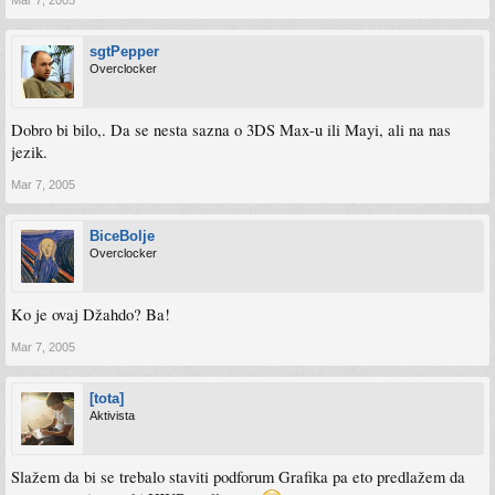
Mar 7, 2005
sgtPepper
Overclocker
Dobro bi bilo,. Da se nesta sazna o 3DS Max-u ili Mayi, ali na nas
jezik.
Mar 7, 2005
BiceBolje
Overclocker
Ko je ovaj Džahdo? Ba!
Mar 7, 2005
[tota]
Aktivista
Slažem da bi se trebalo staviti podforum Grafika pa eto predlažem da