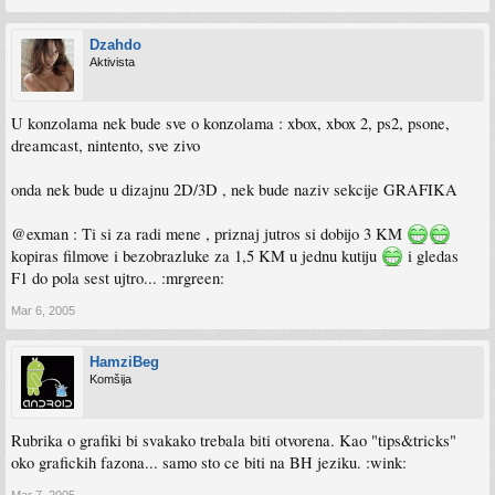
Dzahdo
Aktivista
U konzolama nek bude sve o konzolama : xbox, xbox 2, ps2, psone,
dreamcast, nintento, sve zivo
onda nek bude u dizajnu 2D/3D , nek bude naziv sekcije GRAFIKA
@exman : Ti si za radi mene , priznaj jutros si dobijo 3 KM
kopiras filmove i bezobrazluke za 1,5 KM u jednu kutiju
i gledas
F1 do pola sest ujtro... :mrgreen:
Mar 6, 2005
HamziBeg
Komšija
Rubrika o grafiki bi svakako trebala biti otvorena. Kao "tips&tricks"
oko grafickih fazona... samo sto ce biti na BH jeziku. :wink: