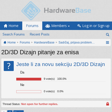
Home
Forums
Members
Log in or Sign up
Search Forums
Recent Posts
Home
Forums
HardwareBase
Sadržaj, prijava problema i prijedlozi
2D/3D Dizajn pitanje za enisa
?
Jeste li za novu sekciju 2D/3D Dizajn
Da
9 vote(s)
100.0%
Ne
0 vote(s)
0.0%
Thread Status:
Not open for further replies.