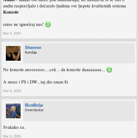
audiu raspravljalo i dočaralo ljudima sve ljepote kvalitetnih sistema
Konzole
enise ne ignoriraj nas!
Mar 6, 2005
Shenron
Komšija
Ne konzole.neeeeeeee....cek .. da konzole daaaaaaaa...
A moze i PS i DW...taj dio znam 8)
Mar 6, 2005
BiceBolje
Overclocker
Svakako za.
Mar 6, 2005