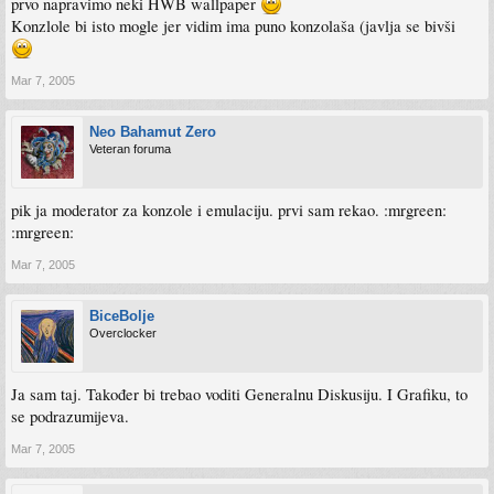
prvo napravimo neki HWB wallpaper
Konzlole bi isto mogle jer vidim ima puno konzolaša (javlja se bivši
Mar 7, 2005
Neo Bahamut Zero
Veteran foruma
pik ja moderator za konzole i emulaciju. prvi sam rekao. :mrgreen:
:mrgreen:
Mar 7, 2005
BiceBolje
Overclocker
Ja sam taj. Također bi trebao voditi Generalnu Diskusiju. I Grafiku, to
se podrazumijeva.
Mar 7, 2005