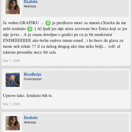
Dzahdo
Aktivista
Ja vodim GRAFIKU ...
ja predlozio more sa mnom eXmAn da me
nebi izmlatio
:| Al ljudi jos nije nista zavrseno bez Enisa koji se jos
nije javio... A ja znam dovoljno o grafici pa cu ja bit moderator
ENISEEEEEEE ako treba radova imam email , i ko hoce da glasa za
mene nek rekne !!! il za nekog drugog ako ima neko bolji... :roll: al
iskreno prosudite nece bit sala
Mar 7, 2005
BiceBolje
Overclocker
Upravo tako. Izmlatio bih te.
Mar 7, 2005
Dzahdo
Aktivista