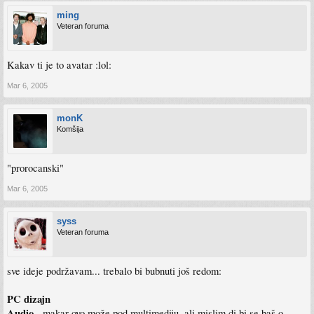
ming
Veteran foruma
Kakav ti je to avatar :lol:
Mar 6, 2005
monK
Komšija
"prorocanski"
Mar 6, 2005
syss
Veteran foruma
sve ideje podržavam... trebalo bi bubnuti još redom:
PC dizajn
Audio
- makar ovo može pod multimediju, ali mislim di bi se baš o