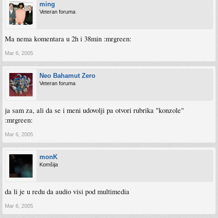
ming
Veteran foruma
Ma nema komentara u 2h i 38min :mrgreen:
Mar 6, 2005
Neo Bahamut Zero
Veteran foruma
ja sam za, ali da se i meni udovolji pa otvori rubrika "konzole"
:mrgreen:
Mar 6, 2005
monK
Komšija
da li je u redu da audio visi pod multimedia
Mar 6, 2005