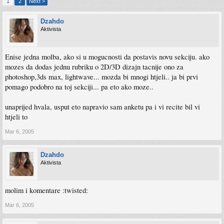
1
2
Next >
Dzahdo
Aktivista
Enise jedna molba, ako si u mogucnosti da postavis novu sekciju. ako
mozes da dodas jednu rubriku o 2D/3D dizajn tacnije ono za
photoshop,3ds max, lightwave... mozda bi mnogi htjeli.. ja bi prvi
pomago podobro na toj sekciji... pa eto ako moze..
unaprijed hvala, usput eto napravio sam anketu pa i vi recite bil vi
htjeli to
Mar 6, 2005
Dzahdo
Aktivista
molim i komentare :twisted:
Mar 6, 2005