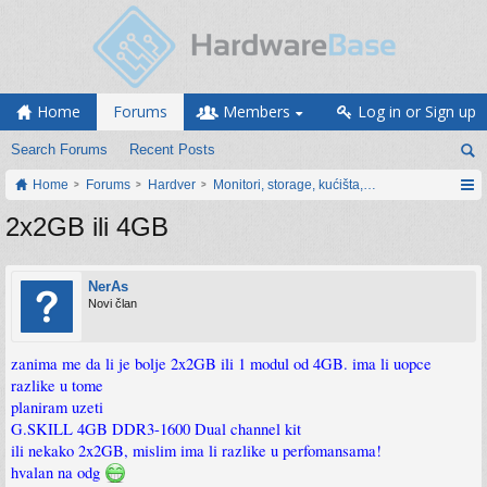
Home
Forums
Members
Log in or Sign up
Search Forums
Recent Posts
Home
Forums
Hardver
Monitori, storage, kućišta, periferija
2x2GB ili 4GB
NerAs
Novi član
zanima me da li je bolje 2x2GB ili 1 modul od 4GB. ima li uopce
razlike u tome
planiram uzeti
G.SKILL 4GB DDR3-1600 Dual channel kit
ili nekako 2x2GB, mislim ima li razlike u perfomansama!
hvalan na odg