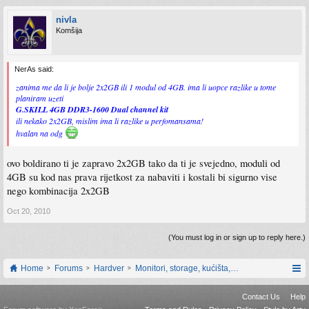
nivla
Komšija
NerAs said:
zanima me da li je bolje 2x2GB ili 1 modul od 4GB. ima li uopce razlike u tome
planiram uzeti
G.SKILL 4GB DDR3-1600 Dual channel kit
ili nekako 2x2GB, mislim ima li razlike u perfomansama!
hvalan na odg
ovo boldirano ti je zapravo 2x2GB tako da ti je svejedno, moduli od
4GB su kod nas prava rijetkost za nabaviti i kostali bi sigurno vise
nego kombinacija 2x2GB
Oct 20, 2010
(You must log in or sign up to reply here.)
Home
Forums
Hardver
Monitori, storage, kućišta, periferija
Contact Us
Help