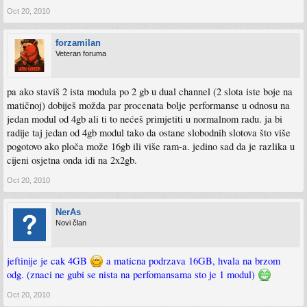
Oct 20, 2010
forzamilan
Veteran foruma
pa ako staviš 2 ista modula po 2 gb u dual channel (2 slota iste boje na
matičnoj) dobiješ možda par procenata bolje performanse u odnosu na
jedan modul od 4gb ali ti to nećeš primjetiti u normalnom radu. ja bi
radije taj jedan od 4gb modul tako da ostane slobodnih slotova što više
pogotovo ako ploča može 16gb ili više ram-a. jedino sad da je razlika u
cijeni osjetna onda idi na 2x2gb.
Oct 20, 2010
NerAs
Novi član
jeftinije je cak 4GB
a maticna podrzava 16GB, hvala na brzom
odg. (znaci ne gubi se nista na perfomansama sto je 1 modul)
Oct 20, 2010