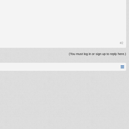
#2
(You must log in or sign up to reply here.)