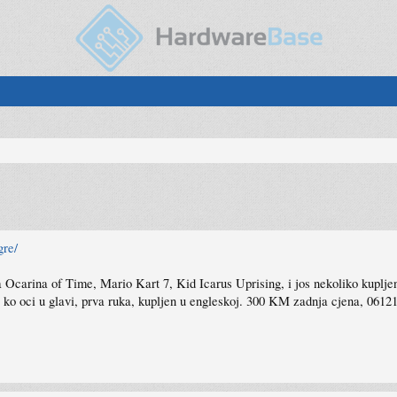
gre/
rina of Time, Mario Kart 7, Kid Icarus Uprising, i jos nekoliko kupljenih h
 ko oci u glavi, prva ruka, kupljen u engleskoj. 300 KM zadnja cjena, 0612