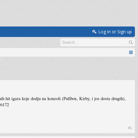
Log in or Sign up
it igara koje dodju na konzoli (Pullbox, Kirby, i jos dosta drugih),
16172
#1