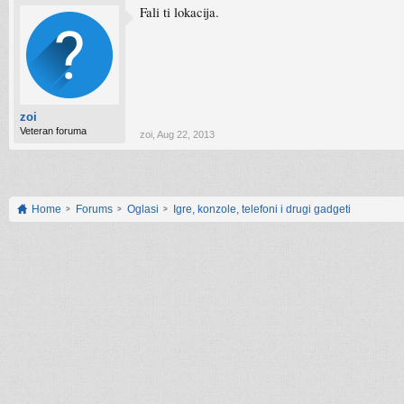
Fali ti lokacija.
zoi
Veteran foruma
zoi
,
Aug 22, 2013
Home
Forums
Oglasi
Igre, konzole, telefoni i drugi gadgeti