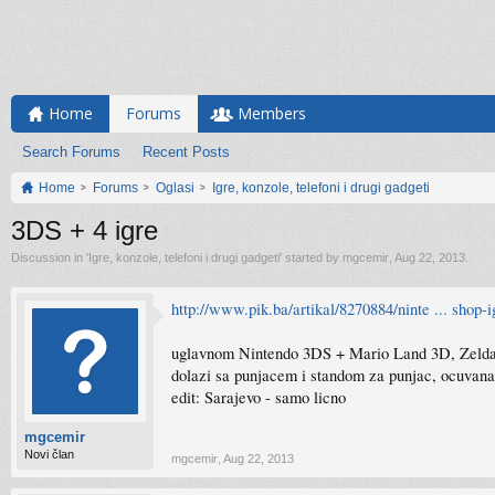
Home
Forums
Members
Search Forums
Recent Posts
Home
Forums
Oglasi
Igre, konzole, telefoni i drugi gadgeti
3DS + 4 igre
Discussion in '
Igre, konzole, telefoni i drugi gadgeti
' started by
mgcemir
,
Aug 22, 2013
.
http://www.pik.ba/artikal/8270884/ninte ... shop-i
uglavnom Nintendo 3DS + Mario Land 3D, Zelda Oca
dolazi sa punjacem i standom za punjac, ocuvana
edit: Sarajevo - samo licno
mgcemir
Novi član
mgcemir
,
Aug 22, 2013