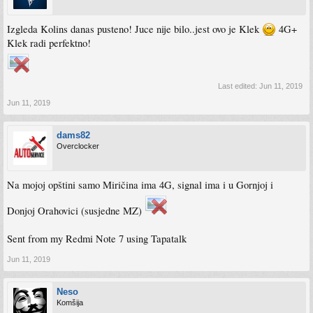
Izgleda Kolins danas pusteno! Juce nije bilo..jest ovo je Klek
4G+
Klek radi perfektno!
Last edited:
Jun 11, 2019
Jun 11, 2019
dams82
Overclocker
Na mojoj opštini samo Miričina ima 4G, signal ima i u Gornjoj i
Donjoj Orahovici (susjedne MZ)
Sent from my Redmi Note 7 using Tapatalk
Jun 11, 2019
Neso
Komšija