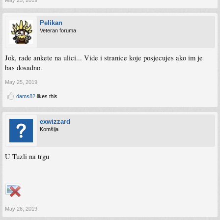
May 25, 2019
Pelikan
Veteran foruma
Jok, rade ankete na ulici... Vide i stranice koje posjecujes ako im je
bas dosadno.
May 25, 2019
dams82
likes this.
exwizzard
Komšija
U Tuzli na trgu
May 26, 2019