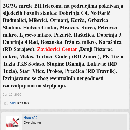
2G/3G mreže BHTelecoma na područjima pokrivanja
sljedećih baznih stanica: Dobrinja C4, Nedžarići
Budmolići, Miševići, Ormanj, Korča, Grbavica
Stadion, Hadžići Centar, Miševići, Korča, Petrovići
mikro, Lješevo mikro, Pazarić, Raštelica, Dobrinja 3,
Dobrinja 4 Rad, Bosanska Tržnica mikro, Karašnica
(RD Sarajevo),
Zavidovići Centar
,Donji Bistarac
mikro, Mekiš, Turbići, Gudelj (RD Zenica), PK Tuzla,
Tuzla TKS Sodaso, Stupine Džamija, Lukavac (RD
Tuzla), Stari Vitez, Prokos, Preočica (RD Travnik).
Izvinjavamo se zbog eventualnih neugodnosti
izahvaljujemo na strpljenju.
Jun 12, 2019
zdici
likes this.
dams82
Overclocker