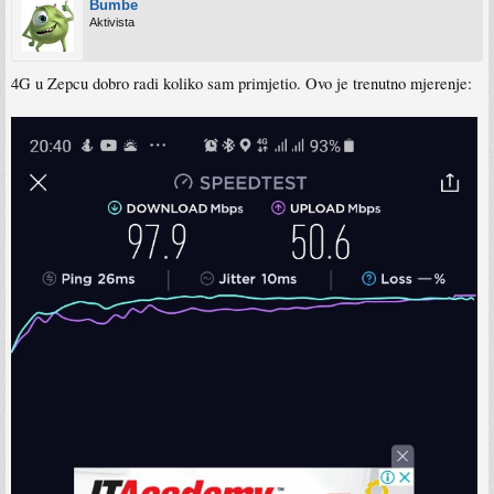
Bumbe
Aktivista
4G u Zepcu dobro radi koliko sam primjetio. Ovo je trenutno mjerenje: