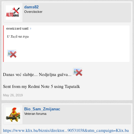
dams82
Overclocker
exwizzard said:
↑
U Tuzli na trgu
Danas već slabije... Nedjeljna gužva...
Sent from my Redmi Note 5 using Tapatalk
May 26, 2019
Bio_Sam_Zmijanac
Veteran foruma
https://www.klix.ba/biznis/direktor...90531038&utm_campaign=Klix.ba