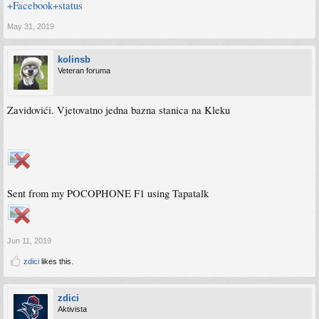
+Facebook+status
May 31, 2019
kolinsb
Veteran foruma
Zavidovići. Vjetovatno jedna bazna stanica na Kleku
Sent from my POCOPHONE F1 using Tapatalk
Jun 11, 2019
zdici
likes this.
zdici
Aktivista