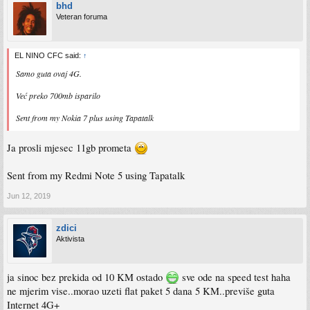
bhd
Veteran foruma
EL NINO CFC said:
↑
Samo guta ovaj 4G.
Već preko 700mb isparilo
Sent from my Nokia 7 plus using Tapatalk
Ja prosli mjesec 11gb prometa
Sent from my Redmi Note 5 using Tapatalk
Jun 12, 2019
zdici
Aktivista
ja sinoc bez prekida od 10 KM ostado
sve ode na speed test haha
ne mjerim vise..morao uzeti flat paket 5 dana 5 KM..previše guta
Internet 4G+