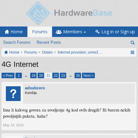
Home
Forums
Members
Log in or Sign up
Search Forums
Recent Posts
Home
Forums
Ostalo
Internet provideri, umrežavanje i web servisi
4G Internet
< Prev
1
←
19
20
21
22
23
→
26
Next >
adsubzero
Komšija
Ima li kakvog govora za uvodjenje 4g kod ovih drugih? Ili barem nekih
povoljnijih paketa, haha?
May 24, 2019