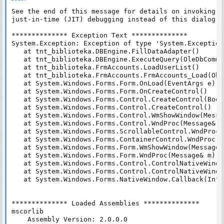
See the end of this message for details on invoking 

just-in-time (JIT) debugging instead of this dialog bo
************** Exception Text **************

System.Exception: Exception of type 'System.Exception
   at tnt_biblioteka.DBEngine.FillDataAdapter()

   at tnt_biblioteka.DBEngine.ExecuteQuery(OleDbComma
   at tnt_biblioteka.FrmAccounts.LoadUserList()

   at tnt_biblioteka.FrmAccounts.FrmAccounts_Load(Obj
   at System.Windows.Forms.Form.OnLoad(EventArgs e)

   at System.Windows.Forms.Form.OnCreateControl()

   at System.Windows.Forms.Control.CreateControl(Bool
   at System.Windows.Forms.Control.CreateControl()

   at System.Windows.Forms.Control.WmShowWindow(Messag
   at System.Windows.Forms.Control.WndProc(Message& m)
   at System.Windows.Forms.ScrollableControl.WndProc(
   at System.Windows.Forms.ContainerControl.WndProc(M
   at System.Windows.Forms.Form.WmShowWindow(Message& 
   at System.Windows.Forms.Form.WndProc(Message& m)

   at System.Windows.Forms.Control.ControlNativeWindo
   at System.Windows.Forms.Control.ControlNativeWindo
   at System.Windows.Forms.NativeWindow.Callback(IntP
************** Loaded Assemblies **************

mscorlib

    Assembly Version: 2.0.0.0
