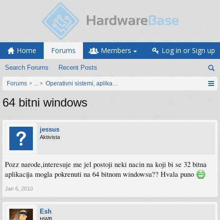
Home
Forums
Members
Log in or Sign up
Search Forums
Recent Posts
Forums
...
Operativni sistemi, aplikacije i programiranje
64 bitni windows
jessus
Aktivista
Pozz narode,interesuje me jel postoji neki nacin na koji bi se 32 bitna
aplikacija mogla pokrenuti na 64 bitnom windowsu?? Hvala puno
Jan 6, 2010
Esh
HWB