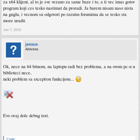
za x64 klijent, al to je sve vezano za same baze i to, a ti vec imas gotov
program koji ces tesko nastimat da proradi. Ja barem nisam naso nista
na guglu, i vecnom su odgovori po raznim forumima da se tesko sta
moze uradit.
Jan 7, 2010
jessus
Aktivista
Ok, nece na 64 bitnom, na laptopu radi bez problema, a na ovom pc-u u
biblioteci nece,
neki problem sa exception funkcijom...
Evo ovaj dole debug text.
Code: