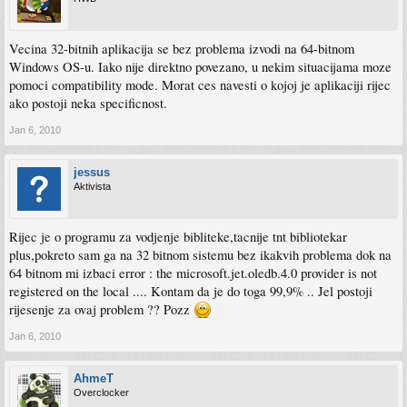
Vecina 32-bitnih aplikacija se bez problema izvodi na 64-bitnom
Windows OS-u. Iako nije direktno povezano, u nekim situacijama moze
pomoci compatibility mode. Morat ces navesti o kojoj je aplikaciji rijec
ako postoji neka specificnost.
Jan 6, 2010
jessus
Aktivista
Rijec je o programu za vodjenje bibliteke,tacnije tnt bibliotekar
plus,pokreto sam ga na 32 bitnom sistemu bez ikakvih problema dok na
64 bitnom mi izbaci error : the microsoft.jet.oledb.4.0 provider is not
registered on the local .... Kontam da je do toga 99,9% .. Jel postoji
rijesenje za ovaj problem ?? Pozz
Jan 6, 2010
AhmeT
Overclocker