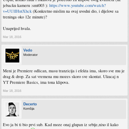
jebacku kameru :smt003 ):
https://www.youtube.com/watch?
v=UUlIHntXhck
(Konkretno mislim na ovaj uvodni dio, i dijelove sa
treninga oko 12e minute)?
Unaprijed hvala.
Mar 18, 2016
Vedo
Moderator
Meni je Premiere odlican, masu tranzicija i efekta ima, skoro sve mu je
drag & drop. Za sat vremena mu mozes skoro sve skontat. Ukucaj n
YT Premiere Basics, ima tona klipova.
Mar 18, 2016
Decerto
Komšija
Evo ja bi ti bio prvi sub. Kad moze onaj glupan iz srbije,nixo il kako