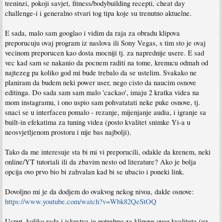
treninzi, pokoji savjet, fitness/bodybuilding recepti, cheat day
challenge-i i generalno stvari tog tipa koje su trenutno aktuelne.
E sada, malo sam googlao i vidim da raja za obradu klipova
preporucuju ovaj program iz naslova ili Sony Vegas, s tim sto je ovaj
vecinom preporucen kao dosta mocniji tj. za naprednije usere. E sad
vec kad sam se nakanio da pocnem raditi na tome, krenucu odmah od
najtezeg pa koliko god mi bude trebalo da se ustelim. Svakako ne
planiram da budem neki power user, nego cisto da naucim osnove
editinga. Do sada sam sam malo 'cackao', imaju 2 kratka videa na
mom instagramu, i ono uspio sam pohvatatati neke puke osnove, tj.
snaci se u interfaceu pomalo - rezanje, mijenjanje audia, i igranje sa
built-in efekatima za tuning videa (posto kvalitet snimke Yi-a u
neosvjetljenom prostoru i nije bas najbolji).
Tako da me interesuje sta bi mi vi preporucili, odakle da krenem, neki
online/YT tutoriali ili da zbavim nesto od literature? Ako je bolja
opcija ovo prvo bio bi zahvalan kad bi se ubacio i poneki link.
Dovoljno mi je da dodjem do ovakvog nekog nivoa, dakle osnove:
https://www.youtube.com/watch?v=Wbk82QeStOQ
Usput, koliko rada i iskustva je potrebno za klipove ovog kvaliteta (uz