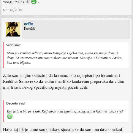
vec,moze svak'
.
Mar 18, 2016
aeRo
Komšija
Vedo said:
Meni je Premiere odlican, masu tranzicija i efekta ima, skoro sve mu je drag &
drop. Za sat vremena mu mozes skoro sve skontat. Ukucaj n YT Premiere Basics,
ima tona klipova.
Zato sam s njim odlucio i da krenem, isto raja pisu i po forumima i
Redditu. Samo reko da vidim ima li ko konkretnu preporuku da vidim
ima li se s nekog specificnog mjesta poceti uciti.
Decerto said:
Evo ja bi ti bio prvi sub. Kad moze onaj glupan iz srbije,nixo il kako vec,moze svak'
.
Haha taj lik je lame samo takav, sjecam se da sam mu davno nekad