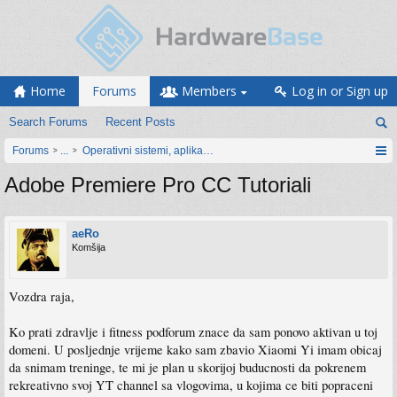
Home
Forums
Members
Log in or Sign up
Search Forums
Recent Posts
Forums
...
Operativni sistemi, aplikacije i programiranje
Adobe Premiere Pro CC Tutoriali
aeRo
Komšija
Vozdra raja,
Ko prati zdravlje i fitness podforum znace da sam ponovo aktivan u toj
domeni. U posljednje vrijeme kako sam zbavio Xiaomi Yi imam obicaj
da snimam treninge, te mi je plan u skorijoj buducnosti da pokrenem
rekreativno svoj YT channel sa vlogovima, u kojima ce biti popraceni