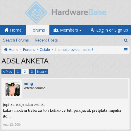
Home
Forums
Members
Log in or Sign up
Search Forums
Recent Posts
Home
Forums
Ostalo
Internet provideri, umrežavanje i web servisi
ADSL ANKETA
< Prev
1
2
3
Next >
ming
Veteran foruma
jupi za rodjendan :wink:
kakav modem treba za to i koliko ce biti prikljucak pretplata impulsi
itd...
Aug 13, 2004