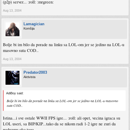
(p2p) server... :roll: :mrgreen:
Aug 13, 2004
Lamagician
Komšija
Bolje bi im bilo da porade na linku sa LOL-om jer se jedino na LOL-u
masovno suta COD..
Aug 13, 2004
Predator2003
Aktivista
AdiBoy said:
Bolje bi im bilo da porade na linku sa LOL-om jer se jedino na LOL-u masovno
suta COD..
Istina...i sve ostale WWII FPS igre... :roll: ali opet, vecina igraca su
LOL useri, sa BIP/KIP...tako da se nikom radi 1-2 igre ne zuri da
poduzmu oko toga...