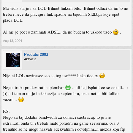
Ma vidis sta je i sa LOL-Bihnet linkom bilo...Bihnet odluci da im to ne
treba i nece da placaju i link spadne na bijednih 512kbps koje opet
placa LOL.
Al me je poceo zanimati ADSL...da ne budem to uskoro uzeo
.
Aug 13, 2004
Predator2003
Aktivista
Nije ni LOL nevinasce sto se tog usr**** linka tice :x
Nego, treba predeverati septembar
...ali haj isplatit ce se cekati... :
))) a i taman mi je i ekskurzija u septembru, nece net ni biti toliko
vazan...
P.S.
Nego za taj dodatni bandwidth za domaci saobracaj, to je sve
extra...ali onda bi i trebali malo poraditi na game serverima, ova 3
trenutno se ne mogu nazvati adekvatnim i dovoljnim...i mozda koji ftp