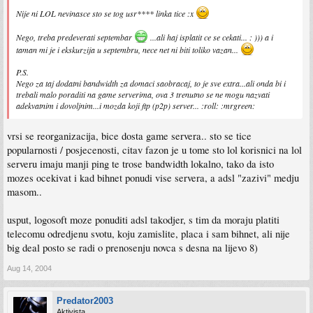
Nije ni LOL nevinasce sto se tog usr**** linka tice :x
Nego, treba predeverati septembar
...ali haj isplatit ce se cekati... : ))) a i
taman mi je i ekskurzija u septembru, nece net ni biti toliko vazan...
P.S.
Nego za taj dodatni bandwidth za domaci saobracaj, to je sve extra...ali onda bi i
trebali malo poraditi na game serverima, ova 3 trenutno se ne mogu nazvati
adekvatnim i dovoljnim...i mozda koji ftp (p2p) server... :roll: :mrgreen:
vrsi se reorganizacija, bice dosta game servera.. sto se tice
popularnosti / posjecenosti, citav fazon je u tome sto lol korisnici na lol
serveru imaju manji ping te trose bandwidth lokalno, tako da isto
mozes ocekivat i kad bihnet ponudi vise servera, a adsl "zazivi" medju
masom..
usput, logosoft moze ponuditi adsl takodjer, s tim da moraju platiti
telecomu odredjenu svotu, koju zamislite, placa i sam bihnet, ali nije
big deal posto se radi o prenosenju novca s desna na lijevo 8)
Aug 14, 2004
Predator2003
Aktivista