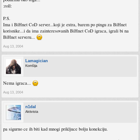
:roll:
P.S.
Ima i BiHnet CoD server...koji je extra, barem po pingu za BiHnet
korisnike...i da ima zainteresovanih BiHnet CoD igraca, igrali bi na
BiHnet serveru...
Aug 13, 2004
Lamagician
Komšija
Nema igraca...
Aug 13, 2004
n1dal
Aktivista
pa sigurno ce ih biti kad mnogi prikljuce bolju konekciju.