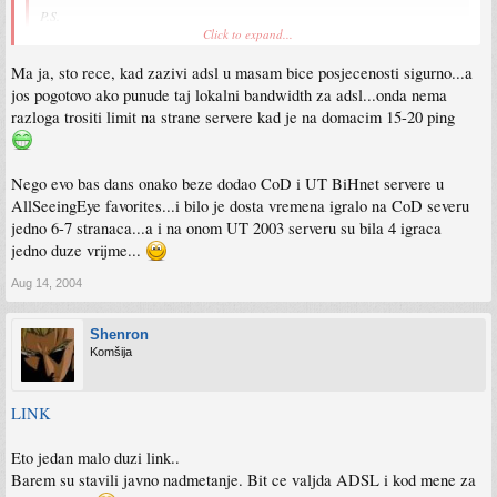
P.S.
Nego za taj dodatni bandwidth za domaci saobracaj, to je sve extra...ali onda
Click to expand...
bi i trebali malo poraditi na game serverima, ova 3 trenutno se ne mogu
nazvati adekvatnim i dovoljnim...i mozda koji ftp (p2p) server... :roll:
Ma ja, sto rece, kad zazivi adsl u masam bice posjecenosti sigurno...a
Click to expand...
:mrgreen:
jos pogotovo ako punude taj lokalni bandwidth za adsl...onda nema
vrsi se reorganizacija, bice dosta game servera.. sto se tice popularnosti /
razloga trositi limit na strane servere kad je na domacim 15-20 ping
posjecenosti, citav fazon je u tome sto lol korisnici na lol serveru imaju manji ping
te trose bandwidth lokalno, tako da isto mozes ocekivat i kad bihnet ponudi vise
servera, a adsl "zazivi" medju masom..
Nego evo bas dans onako beze dodao CoD i UT BiHnet servere u
usput, logosoft moze ponuditi adsl takodjer, s tim da moraju platiti telecomu
AllSeeingEye favorites...i bilo je dosta vremena igralo na CoD severu
odredjenu svotu, koju zamislite, placa i sam bihnet, ali nije big deal posto se radi o
jedno 6-7 stranaca...a i na onom UT 2003 serveru su bila 4 igraca
prenosenju novca s desna na lijevo 8)
jedno duze vrijme...
Aug 14, 2004
Shenron
Komšija
LINK
Eto jedan malo duzi link..
Barem su stavili javno nadmetanje. Bit ce valjda ADSL i kod mene za