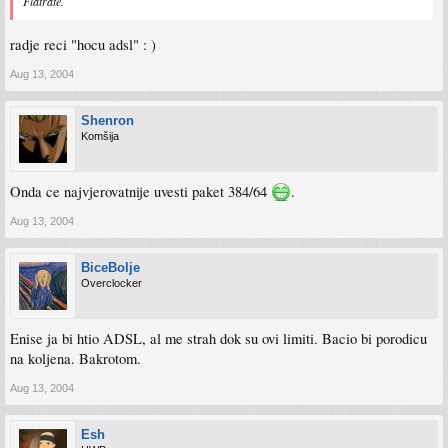
Flatrate.
radje reci "hocu adsl" : )
Aug 13, 2004
Shenron
Komšija
Onda ce najvjerovatnije uvesti paket 384/64
.
Aug 13, 2004
BiceBolje
Overclocker
Enise ja bi htio ADSL, al me strah dok su ovi limiti. Bacio bi porodicu
na koljena. Bakrotom.
Aug 13, 2004
Esh