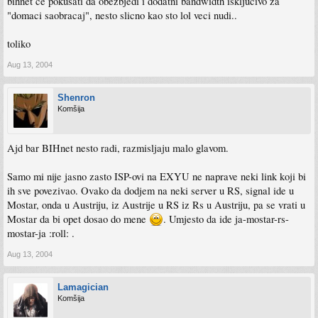
bihnet ce pokusati da obezbjedi i dodatni bandwidth iskljucivo za
"domaci saobracaj", nesto slicno kao sto lol veci nudi..
toliko
Aug 13, 2004
Shenron
Komšija
Ajd bar BIHnet nesto radi, razmisljaju malo glavom.
Samo mi nije jasno zasto ISP-ovi na EXYU ne naprave neki link koji bi
ih sve povezivao. Ovako da dodjem na neki server u RS, signal ide u
Mostar, onda u Austriju, iz Austrije u RS iz Rs u Austriju, pa se vrati u
Mostar da bi opet dosao do mene
. Umjesto da ide ja-mostar-rs-
mostar-ja :roll: .
Aug 13, 2004
Lamagician
Komšija