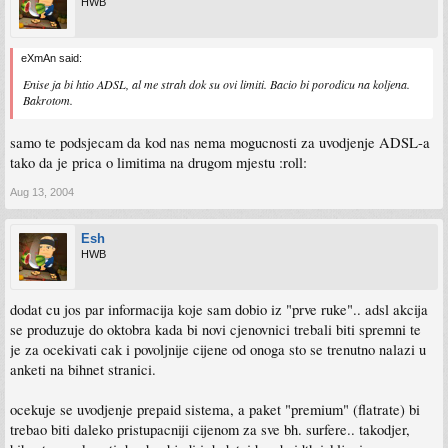
HWB
eXmAn said:
Enise ja bi htio ADSL, al me strah dok su ovi limiti. Bacio bi porodicu na koljena.
Bakrotom.
samo te podsjecam da kod nas nema mogucnosti za uvodjenje ADSL-a
tako da je prica o limitima na drugom mjestu :roll:
Aug 13, 2004
Esh
HWB
dodat cu jos par informacija koje sam dobio iz "prve ruke".. adsl akcija
se produzuje do oktobra kada bi novi cjenovnici trebali biti spremni te
je za ocekivati cak i povoljnije cijene od onoga sto se trenutno nalazi u
anketi na bihnet stranici.
ocekuje se uvodjenje prepaid sistema, a paket "premium" (flatrate) bi
trebao biti daleko pristupacniji cijenom za sve bh. surfere.. takodjer,