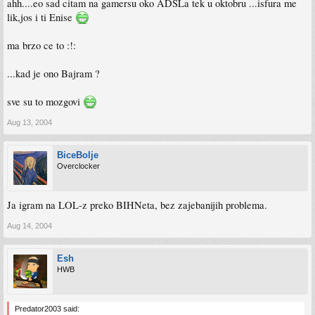
ahh....eo sad citam na gamersu oko ADSLa tek u oktobru ...isfura me
lik,jos i ti Enise
ma brzo ce to :!:
...kad je ono Bajram ?
sve su to mozgovi
Aug 13, 2004
BiceBolje
Overclocker
Ja igram na LOL-z preko BIHNeta, bez zajebanijih problema.
Aug 14, 2004
Esh
HWB
Predator2003 said: