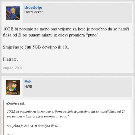
BiceBolje
Overclocker
10GB bi popunio za tacno ono vrijeme za koje je potrebno da se natoči
flaša od 2l pri punom mlazu iz cijevi promjera "puno"
Smiješno je čuti 5GB dovoljno ili 10...
Flatrate.
Aug 13, 2004
Esh
HWB
eXmAn said:
10GB bi popunio za tacno ono vrijeme za koje je potrebno da se natoči flaša od 2l
pri punom mlazu iz cijevi promjera "puno"
Smiješno je čuti 5GB dovoljno ili 10...