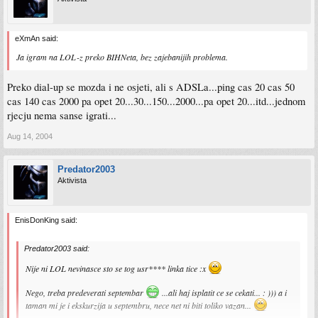
eXmAn said:
Ja igram na LOL-z preko BIHNeta, bez zajebanijih problema.
Preko dial-up se mozda i ne osjeti, ali s ADSLa...ping cas 20 cas 50
cas 140 cas 2000 pa opet 20...30...150...2000...pa opet 20...itd...jednom
rjecju nema sanse igrati...
Aug 14, 2004
Predator2003
Aktivista
EnisDonKing said:
Predator2003 said:
Nije ni LOL nevinasce sto se tog usr**** linka tice :x
Nego, treba predeverati septembar
...ali haj isplatit ce se cekati... : ))) a i
taman mi je i ekskurzija u septembru, nece net ni biti toliko vazan...