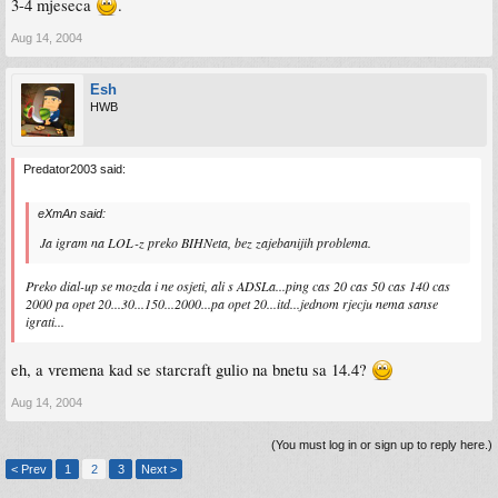
3-4 mjeseca
.
Aug 14, 2004
Esh
HWB
Predator2003 said:
eXmAn said:
Ja igram na LOL-z preko BIHNeta, bez zajebanijih problema.
Preko dial-up se mozda i ne osjeti, ali s ADSLa...ping cas 20 cas 50 cas 140 cas
2000 pa opet 20...30...150...2000...pa opet 20...itd...jednom rjecju nema sanse
igrati...
eh, a vremena kad se starcraft gulio na bnetu sa 14.4?
Aug 14, 2004
(You must log in or sign up to reply here.)
< Prev
1
2
3
Next >