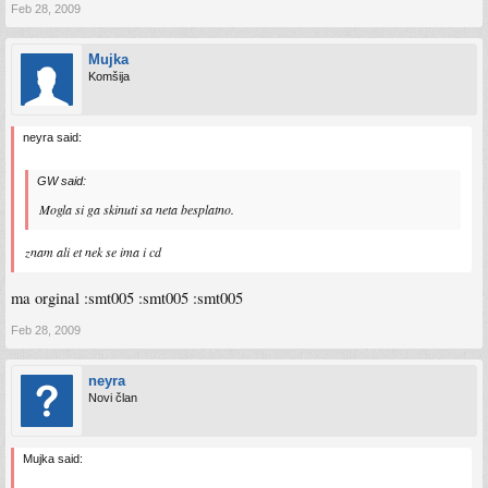
Feb 28, 2009
Mujka
Komšija
neyra said:
GW said:
Mogla si ga skinuti sa neta besplatno.
znam ali et nek se ima i cd
ma orginal :smt005 :smt005 :smt005
Feb 28, 2009
neyra
Novi član
Mujka said: