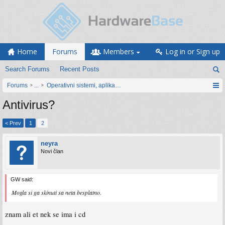
Home
Forums
Members
Log in or Sign up
Search Forums
Recent Posts
Forums
...
Operativni sistemi, aplikacije i programiranje
Antivirus?
< Prev
1
2
neyra
Novi član
GW said:
Mogla si ga skinuti sa neta besplatno.
znam ali et nek se ima i cd