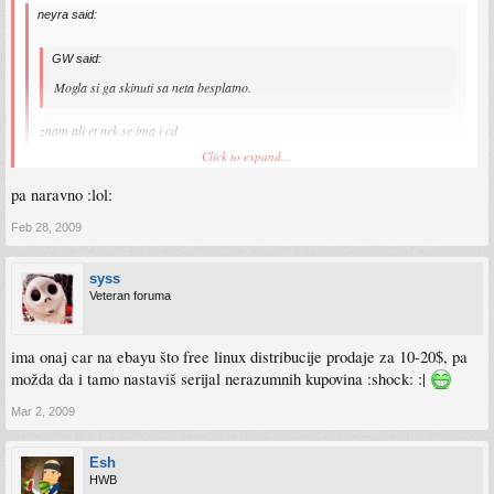
neyra said:
GW said:
Mogla si ga skinuti sa neta besplatno.
znam ali et nek se ima i cd
Click to expand...
ma orginal :smt005 :smt005 :smt005
pa naravno :lol:
Feb 28, 2009
syss
Veteran foruma
ima onaj car na ebayu što free linux distribucije prodaje za 10-20$, pa
možda da i tamo nastaviš serijal nerazumnih kupovina :shock: :|
Mar 2, 2009
Esh
HWB