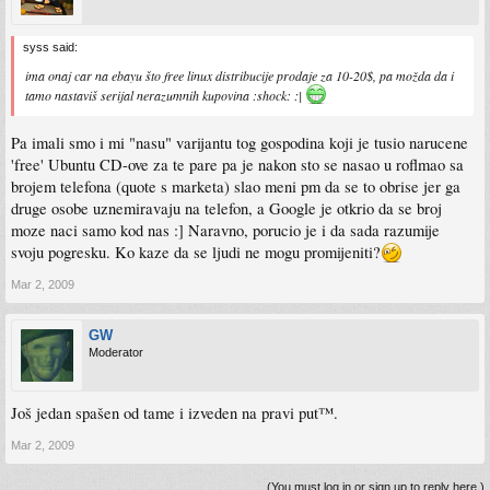
syss said:
ima onaj car na ebayu što free linux distribucije prodaje za 10-20$, pa možda da i
tamo nastaviš serijal nerazumnih kupovina :shock: :|
Pa imali smo i mi "nasu" varijantu tog gospodina koji je tusio narucene
'free' Ubuntu CD-ove za te pare pa je nakon sto se nasao u roflmao sa
brojem telefona (quote s marketa) slao meni pm da se to obrise jer ga
druge osobe uznemiravaju na telefon, a Google je otkrio da se broj
moze naci samo kod nas :] Naravno, porucio je i da sada razumije
svoju pogresku. Ko kaze da se ljudi ne mogu promijeniti?
Mar 2, 2009
GW
Moderator
Još jedan spašen od tame i izveden na pravi put™.
Mar 2, 2009
(You must log in or sign up to reply here.)