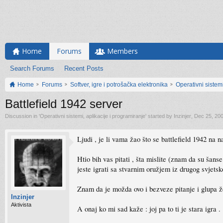
Home
Forums
Members
Search Forums
Recent Posts
Home
Forums
Softver, igre i potrošačka elektronika
Operativni sistemi
Battlefield 1942 server
Discussion in '
Operativni sistemi, aplikacije i programiranje
' started by
Inzinjer
,
Dec 25, 20
Ljudi , je li vama žao što se battlefield 1942 na 
Htio bih vas pitati , šta mislite (znam da su šans
jeste igrati sa stvarnim oružjem iz drugog svjets
Znam da je možda ovo i bezveze pitanje i glupa žel
Inzinjer
Aktivista
A onaj ko mi sad kaže : joj pa to ti je stara igra .