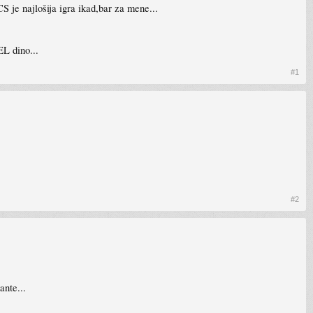
CS je najlošija igra ikad,bar za mene...
EL dino...
#1
#2
ante...