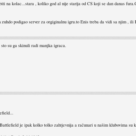
iti na kolac...stara , koliko god al nije starija od CS koji se dan danas fura.
uhdo podigao server za orgiginalnu igru.to Enis treba da vidi sa njim , ili 
 sto su ga skinuli radi manjka igraca.
field...
attlefield je ipak kolko tolko zahtjevnija a računari u našim klubovima su k