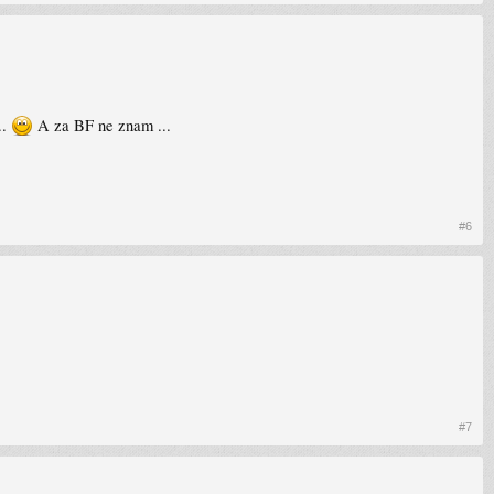
..
A za BF ne znam ...
#6
#7