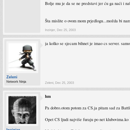
Bolje mu je da se ne predstavi jer ću ga naći i nab
Šta mislite o ovom mom prjedlogu...možda bi nam z
Inzinjer
,
Dec 25, 2003
ja kolko se sjecam bihnet je imao cs server. samo
Zeleni
Network Ninja
Zeleni
,
Dec 25, 2003
hm
Pa dobro.otom potom za CS.ja pitam sad za Battle
Opet CS ljudi najviše furaju po net klubovima.ko B
Inzinjer