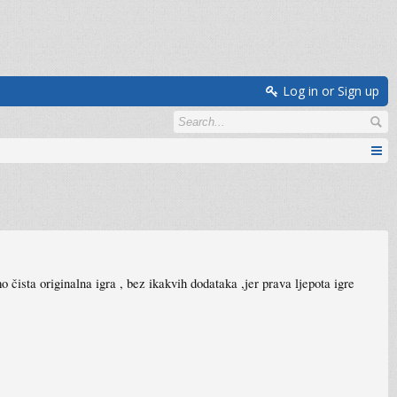
Log in or Sign up
 čista originalna igra , bez ikakvih dodataka ,jer prava ljepota igre