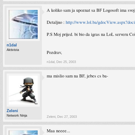
A koliko sam ja upoznat sa BF Logosoft ima svoj 
Detaljno :
http://www.lol.ba/gdocView.aspx?d
P.S Moj prijed. bi bio da igras na LoL serveru CoD
n1dal
Aktivista
Pozdrav,
n1dal
,
Dec 25, 2003
ma mislio sam na BF, jebes cs ba-
Zeleni
Network Ninja
Zeleni
,
Dec 27, 2003
Maa neeee...