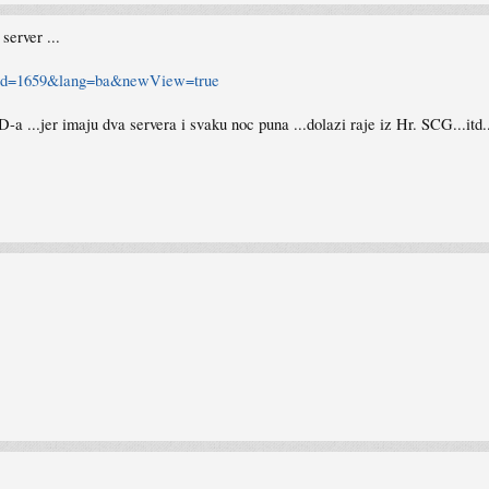
server ...
ocid=1659&lang=ba&newView=true
-a ...jer imaju dva servera i svaku noc puna ...dolazi raje iz Hr. SCG...itd.