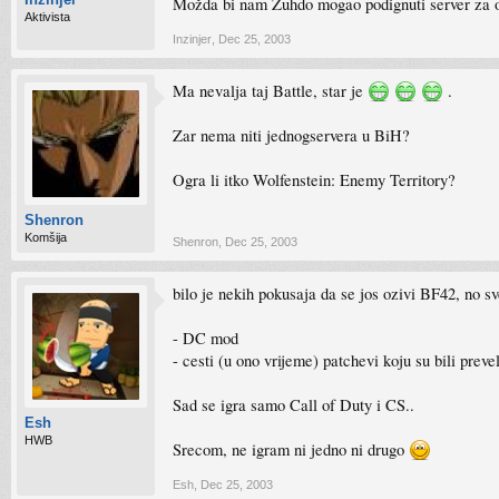
Možda bi nam Zuhdo mogao podignuti server za ob
Aktivista
Inzinjer
,
Dec 25, 2003
Ma nevalja taj Battle, star je
.
Zar nema niti jednogservera u BiH?
Ogra li itko Wolfenstein: Enemy Territory?
Shenron
Komšija
Shenron
,
Dec 25, 2003
bilo je nekih pokusaja da se jos ozivi BF42, no sv
- DC mod
- cesti (u ono vrijeme) patchevi koju su bili pre
Sad se igra samo Call of Duty i CS..
Esh
HWB
Srecom, ne igram ni jedno ni drugo
Esh
,
Dec 25, 2003