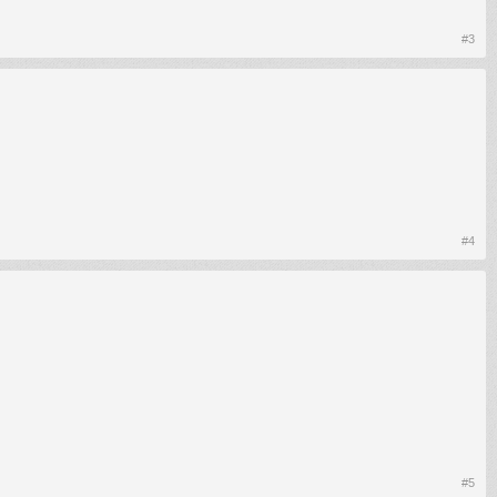
#3
#4
#5