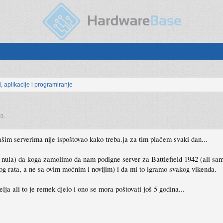
, aplikacije i programiranje
03
.
našim serverima nije ispoštovao kako treba.ja za tim plačem svaki dan...
e nula) da koga zamolimo da nam podigne server za Battlefield 1942 (ali samo
kog rata, a ne sa ovim moćnim i novijim) i da mi to igramo svakog vikenda.
ja ali to je remek djelo i ono se mora poštovati još 5 godina...