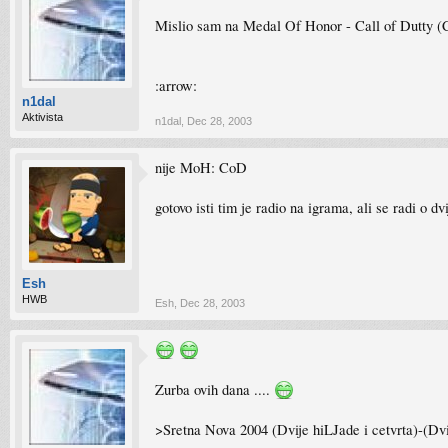
Mislio sam na Medal Of Honor - Call of Dutty (Co
:arrow:
n1dal
Aktivista
n1dal
,
Dec 28, 2003
nije MoH: CoD
gotovo isti tim je radio na igrama, ali se radi o d
Esh
HWB
Esh
,
Dec 28, 2003
Zurba ovih dana ....
>Sretna Nova 2004 (Dvije hiLJade i cetvrta)-(Dvije