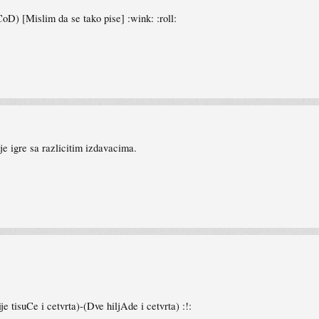
D) [Mislim da se tako pise] :wink: :roll:
vije igre sa razlicitim izdavacima.
 tisuCe i cetvrta)-(Dve hiljAde i cetvrta) :!: