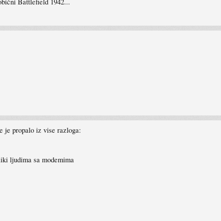
ični Battlefield 1942...
e je propalo iz vise razloga:
veliki ljudima sa modemima