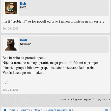
Bihnet grupe. Mozete li mi ikako objasniti kako bi se opet mogao prikljuciti na
Esh
Bihnet newsgrupu ?
HWB
Hvala,
Dino
ma ti "problemi" su jos poceli od prije i nakon promjene news servera.
Sep 24, 2003
nodi
Novi član
Bas bi volio da proradi opet...
Nije da trenutno nemogu pratiti, mogu pratiti ali fali mi naprimjer
.binaries grupa i bih newsgrupe nisu sinhronizovane kako treba.
Vazda kasne postovi i tako to.
:roll:
Sep 24, 2003
(You must log in or sign up to reply here.)
Home
Forums
Ostalo
Generalna diskusija