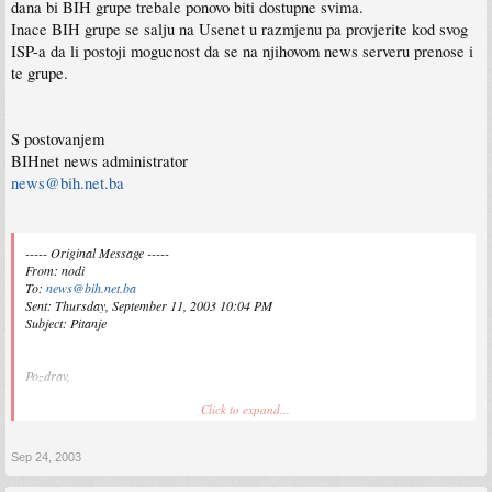
dana bi BIH grupe trebale ponovo biti dostupne svima.
Inace BIH grupe se salju na Usenet u razmjenu pa provjerite kod svog
ISP-a da li postoji mogucnost da se na njihovom news serveru prenose i
te grupe.
S postovanjem
BIHnet news administrator
news@bih.net.ba
----- Original Message -----
From: nodi
To:
news@bih.net.ba
Sent: Thursday, September 11, 2003 10:04 PM
Subject: Pitanje
Pozdrav,
Click to expand...
od nedavno se je nesta promjenilo na bihnet usenetu tako da nemogu vise gledati
poruke, kaze mi:
502 Permission Denied
Sep 24, 2003
E sad ja se nalazim u holandiji i nisam korisnik Bihnet ISP-a, ali rado posjecujem