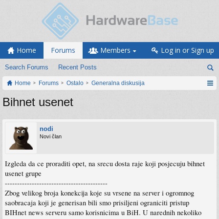
Home
Forums
Members
Log in or Sign up
Search Forums
Recent Posts
Home
Forums
Ostalo
Generalna diskusija
Bihnet usenet
nodi
Novi član
Izgleda da ce proraditi opet, na srecu dosta raje koji posjecuju bihnet
usenet grupe
------------------------------------------
Zbog velikog broja konekcija koje su vrsene na server i ogromnog
saobracaja koji je generisan bili smo prisiljeni ograniciti pristup
BIHnet news serveru samo korisnicima u BiH. U narednih nekoliko