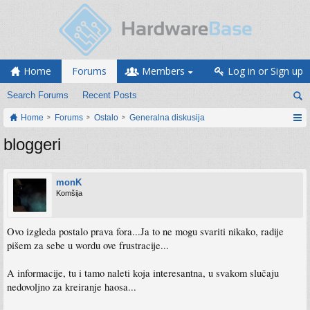
Home
Forums
Members
Log in or Sign up
Search Forums
Recent Posts
Home
Forums
Ostalo
Generalna diskusija
bloggeri
monK
Komšija
Ovo izgleda postalo prava fora...Ja to ne mogu svariti nikako, radije
pišem za sebe u wordu ove frustracije...
A informacije, tu i tamo naleti koja interesantna, u svakom slučaju
nedovoljno za kreiranje haosa...