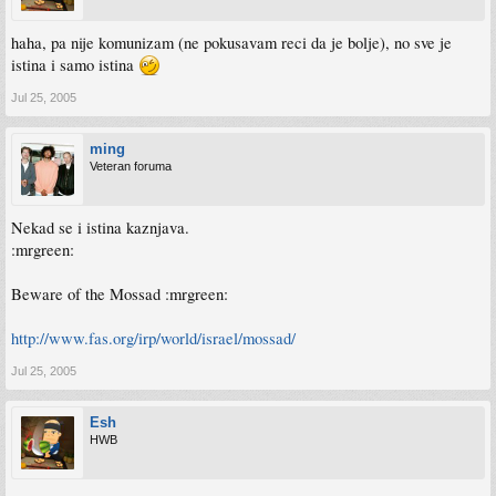
haha, pa nije komunizam (ne pokusavam reci da je bolje), no sve je
istina i samo istina
Jul 25, 2005
ming
Veteran foruma
Nekad se i istina kaznjava.
:mrgreen:
Beware of the Mossad :mrgreen:
http://www.fas.org/irp/world/israel/mossad/
Jul 25, 2005
Esh
HWB