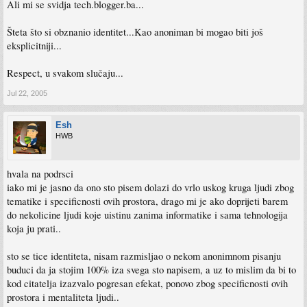
Ali mi se svidja tech.blogger.ba...
Šteta što si obznanio identitet...Kao anoniman bi mogao biti još
eksplicitniji...
Respect, u svakom slučaju...
Jul 22, 2005
Esh
HWB
hvala na podrsci
iako mi je jasno da ono sto pisem dolazi do vrlo uskog kruga ljudi zbog
tematike i specificnosti ovih prostora, drago mi je ako doprijeti barem
do nekolicine ljudi koje uistinu zanima informatike i sama tehnologija
koja ju prati..
sto se tice identiteta, nisam razmisljao o nekom anonimnom pisanju
buduci da ja stojim 100% iza svega sto napisem, a uz to mislim da bi to
kod citatelja izazvalo pogresan efekat, ponovo zbog specificnosti ovih
prostora i mentaliteta ljudi..