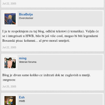
Jul 22, 2005
BiceBolje
Overclocker
I ja te respektujem za taj blog, odlični tekstovi (i tematika). Valjda će
se i integrisati u HWB, bilo bi još više cool, mogao bi biti legendarni
Bosanski pisac kolumni... al prvo moraš umrijeti.
Jul 22, 2005
ming
Veteran foruma
Blog je divan samo koliko ce izdrzati dok ne zaglavish u muriji.
:mrgreen:
Jul 25, 2005
Esh
HWB