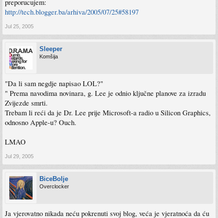
preporucujem:
http://tech.blogger.ba/arhiva/2005/07/25#58197
Jul 25, 2005
Sleeper
Komšija
"Da li sam negdje napisao LOL?"
" Prema navodima novinara, g. Lee je odnio ključne planove za izradu
Zvijezde smrti.
Trebam li reći da je Dr. Lee prije Microsoft-a radio u Silicon Graphics,
odnosno Apple-u? Ouch.
LMAO
Jul 29, 2005
BiceBolje
Overclocker
Ja vjerovatno nikada neću pokrenuti svoj blog, veća je vjeratnoća da ću