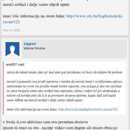
naruči artikal i dalje samo slijedi upute
imaš više informacija na ovom linku:
http://www.olx.ba/faq/korisnicki-
racun/122
Nov 4, 2016
zippoo
Veteran foruma
anel007 said:
vjeruj da nikad nisam slao jer kad sam god prodavao svi hoće da šaljem bh poštom
moraš ti popuniti svoj profil ispravno i mislim da moraš imati i verifikovanu adresu
stanovanja na svom olx profilu mada nisam siguran, ova usluga je ako me sjećanje
ne vara moguća samo ako artikal ima napisanu cijenu i vidjet ćeš pri dodavanju u
nekom od koraka piše da li je ta premium dostava aktivna, kupac kad želi kupiti
samo klikna na naruči artikal i dalje samo slijedi upute
imaš više informacija na ovom linku:
http://www.olx.ba/faq/korisnicki-racun/122
e hvala ti,evo aktivirao sam ovu premium dostavu
nisam ni znao za ovo...tacnije vidjao sam dugme ali nisam obracao