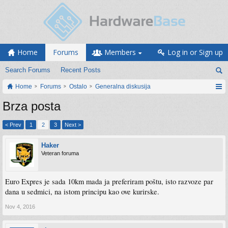
Home
Forums
Members
Log in or Sign up
Search Forums
Recent Posts
Home
Forums
Ostalo
Generalna diskusija
Brza posta
< Prev
1
2
3
Next >
Haker
Veteran foruma
Euro Expres je sada 10km mada ja preferiram poštu, isto razvoze par
dana u sedmici, na istom principu kao ove kurirske.
Nov 4, 2016