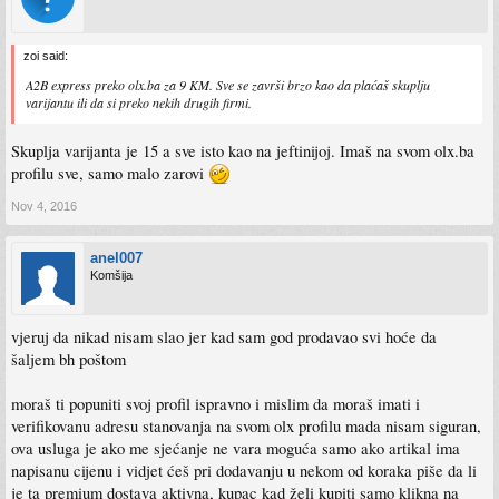
zoi said:
A2B express preko olx.ba za 9 KM. Sve se završi brzo kao da plaćaš skuplju
varijantu ili da si preko nekih drugih firmi.
Skuplja varijanta je 15 a sve isto kao na jeftinijoj. Imaš na svom olx.ba
profilu sve, samo malo zarovi
Nov 4, 2016
anel007
Komšija
vjeruj da nikad nisam slao jer kad sam god prodavao svi hoće da
šaljem bh poštom
moraš ti popuniti svoj profil ispravno i mislim da moraš imati i
verifikovanu adresu stanovanja na svom olx profilu mada nisam siguran,
ova usluga je ako me sjećanje ne vara moguća samo ako artikal ima
napisanu cijenu i vidjet ćeš pri dodavanju u nekom od koraka piše da li
je ta premium dostava aktivna, kupac kad želi kupiti samo klikna na