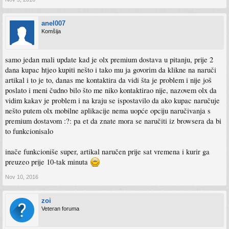
anel007
Komšija
samo jedan mali update kad je olx premium dostava u pitanju, prije 2
dana kupac htjeo kupiti nešto i tako mu ja govorim da klikne na naruči
artikal i to je to, danas me kontaktira da vidi šta je problem i nije još
poslato i meni čudno bilo što me niko kontaktirao nije, nazovem olx da
vidim kakav je problem i na kraju se ispostavilo da ako kupac naručuje
nešto putem olx mobilne aplikacije nema uopće opciju naručivanja s
premium dostavom :?: pa et da znate mora se naručiti iz browsera da bi
to funkcionisalo
inače funkcioniše super, artikal naručen prije sat vremena i kurir ga
preuzeo prije 10-tak minuta
Nov 10, 2016
zoi
Veteran foruma