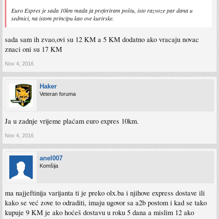
Euro Expres je sada 10km mada ja preferiram poštu, isto razvoze par dana u
sedmici, na istom principu kao ove kurirske.
sada sam ih zvao,ovi su 12 KM a 5 KM dodatno ako vracaju novac
znaci oni su 17 KM
Nov 4, 2016
Haker
Veteran foruma
Ja u zadnje vrijeme plaćam euro expres 10km.
Nov 4, 2016
anel007
Komšija
ma najjeftinija varijanta ti je preko olx.ba i njihove express dostave ili
kako se već zove to odraditi, imaju ugovor sa a2b postom i kad se tako
kupuje 9 KM je ako hoćeš dostavu u roku 5 dana a mislim 12 ako