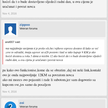
hoćeš da t o bude dostavljeno sljedeći radni dan, u ovu cijenu je
uračunat i povrat novca
Nov 4, 2016
zippoo
Veteran foruma
anel007 said:
ma najjeftinija varijanta ti je preko olx.ba i njihove express dostave ili kako se već
zove to odraditi, imaju ugovor sa a2b postom i kad se tako kupuje 9 KM je ako
hoćeš dostavu u roku 5 dana a mislim 12 ako hoćeš da t o bude dostavljeno sljedeći
radni dan, u ovu cijenu je uračunat i povrat novca
pa kako ovo funkcionise,kome da se obratim ,daj mi neki link,kontakt
ovo je onda najpovoljnije 12KM sa povratom novca
ako mi mozes ovo pojasniti i rade li subotom,jer sam dogovorio sa
kupcom sve,jos samo da posaljem
Nov 4, 2016
zoi
Veteran foruma