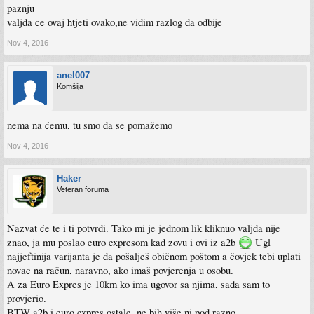
paznju
valjda ce ovaj htjeti ovako,ne vidim razlog da odbije
Nov 4, 2016
anel007
Komšija
nema na ćemu, tu smo da se pomažemo
Nov 4, 2016
Haker
Veteran foruma
Nazvat će te i ti potvrdi. Tako mi je jednom lik kliknuo valjda nije
znao, ja mu poslao euro expresom kad zovu i ovi iz a2b
Ugl
najjeftinija varijanta je da pošalješ običnom poštom a čovjek tebi uplati
novac na račun, naravno, ako imaš povjerenja u osobu.
A za Euro Expres je 10km ko ima ugovor sa njima, sada sam to
provjerio.
BTW a2b i euro expres ostale, ne bih više ni pod razno.