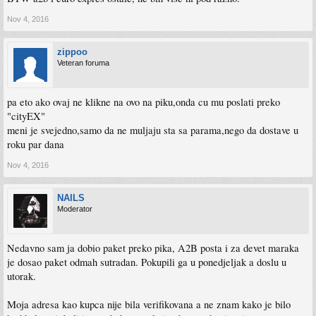
Nov 4, 2016
zippoo
Veteran foruma
pa eto ako ovaj ne klikne na ovo na piku,onda cu mu poslati preko
"cityEX"
meni je svejedno,samo da ne muljaju sta sa parama,nego da dostave u
roku par dana
Nov 4, 2016
NAILS
Moderator
Nedavno sam ja dobio paket preko pika, A2B posta i za devet maraka
je dosao paket odmah sutradan. Pokupili ga u ponedjeljak a doslu u
utorak.
Moja adresa kao kupca nije bila verifikovana a ne znam kako je bilo