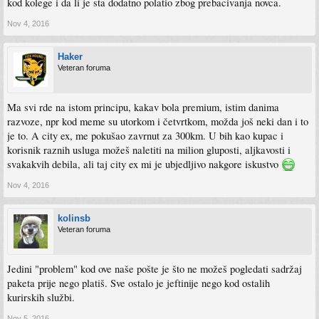
kod kolege i da li je sta dodatno polatio zbog prebacivanja novca.
Nov 4, 2016
Haker
Veteran foruma
Ma svi rde na istom principu, kakav bola premium, istim danima
razvoze, npr kod meme su utorkom i četvrtkom, možda još neki dan i to
je to. A city ex, me pokušao zavrnut za 300km. U bih kao kupac i
korisnik raznih usluga možeš naletiti na milion gluposti, aljkavosti i
svakakvih debila, ali taj city ex mi je ubjedljivo nakgore iskustvo
Nov 4, 2016
kolinsb
Veteran foruma
Jedini "problem" kod ove naše pošte je što ne možeš pogledati sadržaj
paketa prije nego platiš. Sve ostalo je jeftinije nego kod ostalih
kurirskih službi.
Nov 5, 2016