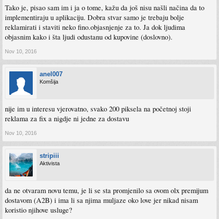
Tako je, pisao sam im i ja o tome, kažu da još nisu našli načina da to
implementiraju u aplikaciju. Dobra stvar samo je trebaju bolje
reklamirati i staviti neko fino.objasnjenje za to. Ja dok ljudima
objasnim kako i šta ljudi odustanu od kupovine (doslovno).
Nov 10, 2016
anel007
Komšija
nije im u interesu vjerovatno, svako 200 piksela na početnoj stoji
reklama za fix a nigdje ni jedne za dostavu
Nov 10, 2016
stripiii
Aktivista
da ne otvaram novu temu, je li se sta promjenilo sa ovom olx premijum
dostavom (A2B) i ima li sa njima muljaze oko love jer nikad nisam
koristio njihove usluge?