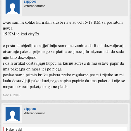
zippoo
Veteran foruma
zvao sam nekoliko kurirskih sluzbi i svi su od 15-18 KM sa povratom
novca
15 KM je kod cityEx
e posta je ubjedljivo najjeftinija samo me zanima da li oni dozvoljavaju
otvaranje paketa prije nego se plati,u ovoj novoj firmi,znam da do sada
nije bilo dozvoljeno
i da li artikal dostavljaju kupcu na kucnu adresu ili mu ostave papir da
ima paket,pa on mora ici po njega
poslao sam i primio bruku paketa preko regularne poste i rijetko su mi
kada dostavljaji paket kuci,nego napisu papiric da ima paket a i nije se
mogao otvarati paket,dok ga ne platis
Nov 4, 2016
zippoo
Veteran foruma
Haker said: