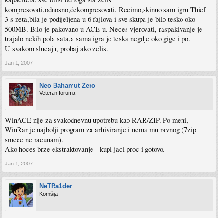
kompresovati,odnosno,dekompresovati. Recimo,skinuo sam igru Thief
3 s neta,bila je podijeljena u 6 fajlova i sve skupa je bilo tesko oko
500MB. Bilo je pakovano u ACE-u. Neces vjerovati, raspakivanje je
trajalo nekih pola sata,a sama igra je teska negdje oko gige i po.
U svakom slucaju, probaj ako zelis.
Jan 1, 2007
Neo Bahamut Zero
Veteran foruma
WinACE nije za svakodnevnu upotrebu kao RAR/ZIP. Po meni,
WinRar je najbolji program za arhiviranje i nema mu ravnog (7zip
smece ne racunam).
Ako hoces brze ekstraktovanje - kupi jaci proc i gotovo.
Jan 1, 2007
NeTRa1der
Komšija