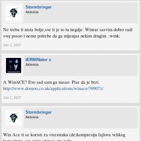
Stormbringer
Aktivista
Ne treba ti nista bolje,sve ti je to tu negdje. Winrar sasvim dobro radi
svoj posao i nema potrebe da ga mijenjas nekim drugim. :wink:
Jan 1, 2007
tERMINator x
Aktivista
A WinACE? Evo sad sam ga nasao. Pise da je brzi.
http://www.dooyoo.co.uk/applications/winace/399071/
Jan 1, 2007
Stormbringer
Aktivista
Win Ace ti se koristi za visestruku (de)kompresiju fajlova velikog
kapaciteta, sve ovisi od toga sta zelis