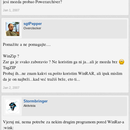
jesi mozda probao Powerarchiver?
Jan 1, 2007
sgtPepper
Overclocker
Pomažite a ne pomagajte....
WinZip ?
Zar ga je svako zaboravio ? Ne koristim ga ni ja...ali je mozda brz
TugZIP
Probaj ih...ne znam kakvi su,pošto koristim WinRAR, ali ipak mislim
da je on najbrži...kad već tražiš brže, eto ti...
Jan 2, 2007
Stormbringer
Aktivista
Vjeruj mi, nema potrebe za nekim drugim programom pored WinRar-a
:wink: