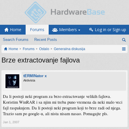
Home
Forums
Members
Log in or Sign up
Search Forums
Recent Posts
Home
Forums
Ostalo
Generalna diskusija
Brze extractovanje fajlova
tERMINator x
Aktivista
Da li postoji neki program za brzo extractovanje velikih fajlova.
Koristim WinRAR i sa njim mi treba puno vremena da neki malo veci
fajl raspakujem. Da li postoji neki program koji to brze radi od njega.
Trazio sam po google-u, ali nista nisam nasao. Pomagajte pls.
Jan 1, 2007