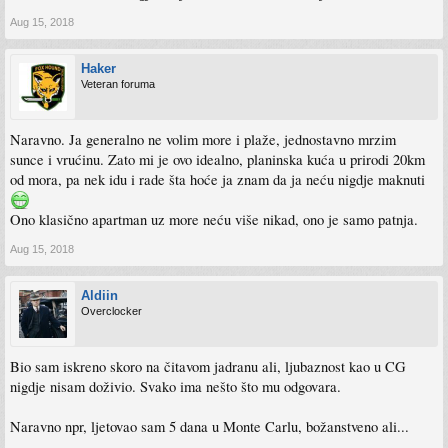
Aug 15, 2018
Haker
Veteran foruma
Naravno. Ja generalno ne volim more i plaže, jednostavno mrzim
sunce i vrućinu. Zato mi je ovo idealno, planinska kuća u prirodi 20km
od mora, pa nek idu i rade šta hoće ja znam da ja neću nigdje maknuti
Ono klasično apartman uz more neću više nikad, ono je samo patnja.
Aug 15, 2018
Aldiin
Overclocker
Bio sam iskreno skoro na čitavom jadranu ali, ljubaznost kao u CG
nigdje nisam doživio. Svako ima nešto što mu odgovara.
Naravno npr, ljetovao sam 5 dana u Monte Carlu, božanstveno ali...