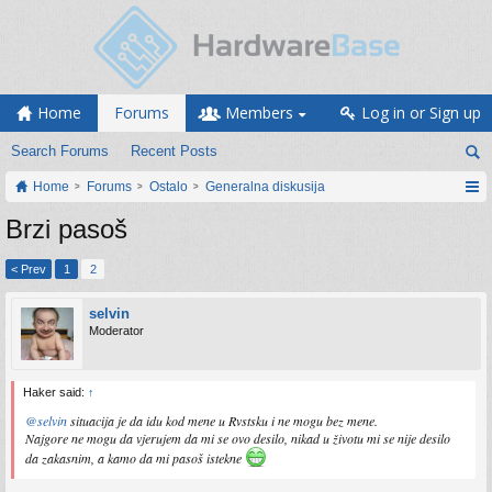
Home
Forums
Members
Log in or Sign up
Search Forums
Recent Posts
Home
Forums
Ostalo
Generalna diskusija
Brzi pasoš
< Prev
1
2
selvin
Moderator
Haker said:
↑
@selvin
situacija je da idu kod mene u Rvstsku i ne mogu bez mene.
Najgore ne mogu da vjerujem da mi se ovo desilo, nikad u životu mi se nije desilo
da zakasnim, a kamo da mi pasoš istekne