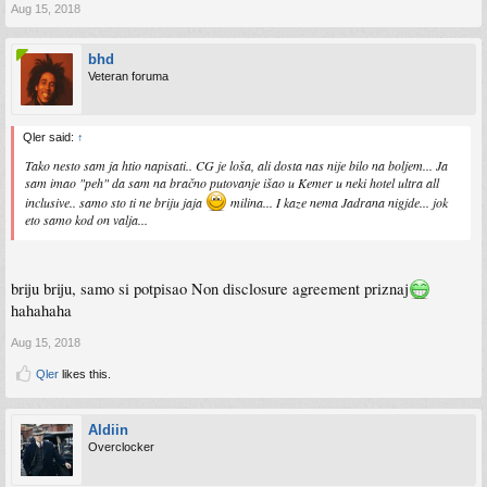
Aug 15, 2018
bhd
Veteran foruma
Qler said:
↑
Tako nesto sam ja htio napisati.. CG je loša, ali dosta nas nije bilo na boljem... Ja
sam imao "peh" da sam na bračno putovanje išao u Kemer u neki hotel ultra all
inclusive.. samo sto ti ne briju jaja
milina... I kaze nema Jadrana nigjde... jok
eto samo kod on valja...
briju briju, samo si potpisao Non disclosure agreement priznaj
hahahaha
Aug 15, 2018
Qler
likes this.
Aldiin
Overclocker