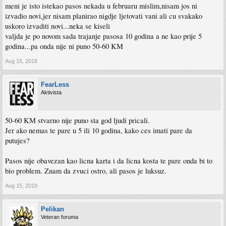
meni je isto istekao pasos nekada u februaru mislim,nisam jos ni
izvadio novi,jer nisam planirao nigdje ljetovati vani ali cu svakako
uskoro izvaditi novi...neka se kiseli
valjda je po novom sada trajanje pasosa 10 godina a ne kao prije 5
godina...pa onda nije ni puno 50-60 KM
Aug 15, 2018
FearLess
Aktivista
50-60 KM stvarno nije puno sta god ljudi pricali.
Jer ako nemas te pare u 5 ili 10 godina, kako ces imati pare da
putujes?
Pasos nije obavezan kao licna karta i da licna kosta te pare onda bi to
bio problem. Znam da zvuci ostro, ali pasos je luksuz.
Aug 15, 2018
Pelikan
Veteran foruma