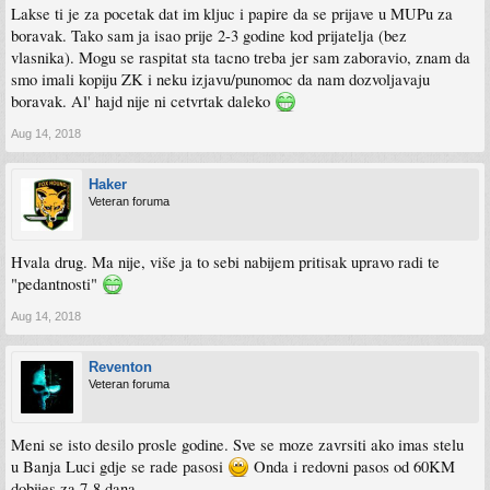
Lakse ti je za pocetak dat im kljuc i papire da se prijave u MUPu za
boravak. Tako sam ja isao prije 2-3 godine kod prijatelja (bez
vlasnika). Mogu se raspitat sta tacno treba jer sam zaboravio, znam da
smo imali kopiju ZK i neku izjavu/punomoc da nam dozvoljavaju
boravak. Al' hajd nije ni cetvrtak daleko
Aug 14, 2018
Haker
Veteran foruma
Hvala drug. Ma nije, više ja to sebi nabijem pritisak upravo radi te
"pedantnosti"
Aug 14, 2018
Reventon
Veteran foruma
Meni se isto desilo prosle godine. Sve se moze zavrsiti ako imas stelu
u Banja Luci gdje se rade pasosi
Onda i redovni pasos od 60KM
dobijes za 7-8 dana.