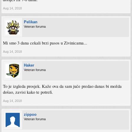
Aug 14, 2018
Pelikan
Veteran foruma
Mi smo 3 dana cekali brzi pasos u Zivinicama...
Aug 14, 2018
Haker
Veteran foruma
To je izgleda prosjek. Kaže ova da sam juče predao danas bi možda
došao, zavisi kako te potrefi.
Aug 14, 2018
zippoo
Veteran foruma