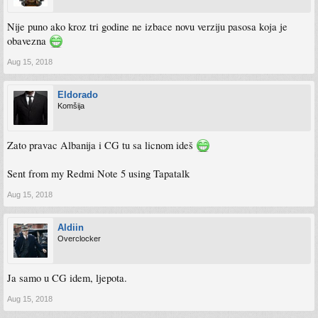
Nije puno ako kroz tri godine ne izbace novu verziju pasosa koja je
obavezna
Aug 15, 2018
Eldorado
Komšija
Zato pravac Albanija i CG tu sa licnom ideš
Sent from my Redmi Note 5 using Tapatalk
Aug 15, 2018
Aldiin
Overclocker
Ja samo u CG idem, ljepota.
Aug 15, 2018