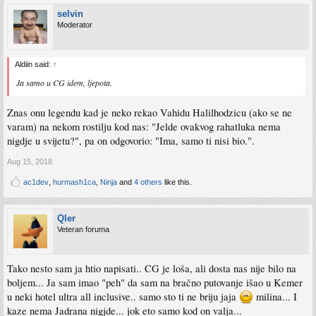
selvin
Moderator
Aldiin said:
↑
Ja samo u CG idem, ljepota.
Znas onu legendu kad je neko rekao Vahidu Halilhodzicu (ako se ne
varam) na nekom rostilju kod nas: "Jelde ovakvog rahatluka nema
nigdje u svijetu?", pa on odgovorio: "Ima, samo ti nisi bio.".
Aug 15, 2018
ac1dev
,
hurmash1ca
,
Ninja
and
4 others
like this.
Qler
Veteran foruma
Tako nesto sam ja htio napisati.. CG je loša, ali dosta nas nije bilo na
boljem... Ja sam imao "peh" da sam na bračno putovanje išao u Kemer
u neki hotel ultra all inclusive.. samo sto ti ne briju jaja
milina... I
kaze nema Jadrana nigjde... jok eto samo kod on valja...