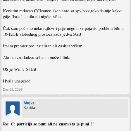
Koristim redovno CCleaner, skeniarao sa spy boot,reko da nije kakva
gdje "baja" uletila ali nigdje ništa.
Čak sam počistio neke fajlove i prije nego li se pojavio problem bilo bi
10-12GB slobodnog prostora,sada jedva 5GB
Imam premier pro instaliran ali cash izbrišem.
Ako ko zna kakvu soluciju može i link.
OS je Win 7 64 Bit
Hvala unaprijed.
Dec 19, 2014
Mujka
Komšija
Re: C: particija se puni ali ne znam šta je puni ?!