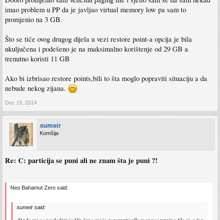
imao problem u PP da je javljao virtual memory low pa sam to
promjenio na 3 GB.
Što se tiče ovog drugog dijela u vezi restore point-a opcija je bila
ukuljučena i podešeno je na maksimalno korištenje od 29 GB a
trenutno koristi 11 GB
Ako bi izbrisao restore points,bili to šta moglo popraviti situaciju a da
nebude nekog zijana.
Dec 19, 2014
sumeir
Komšija
Re: C: particija se puni ali ne znam šta je puni ?!
Neo Bahamut Zero said:
sumeir said:
Dade mi se pogledati i uključeno mi je automatically menage paging file size for