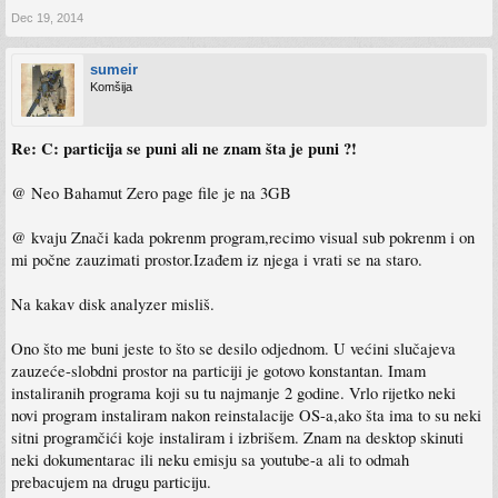
Dec 19, 2014
sumeir
Komšija
Re: C: particija se puni ali ne znam šta je puni ?!
@ Neo Bahamut Zero page file je na 3GB
@ kvaju Znači kada pokrenm program,recimo visual sub pokrenm i on
mi počne zauzimati prostor.Izađem iz njega i vrati se na staro.
Na kakav disk analyzer misliš.
Ono što me buni jeste to što se desilo odjednom. U većini slučajeva
zauzeće-slobdni prostor na particiji je gotovo konstantan. Imam
instaliranih programa koji su tu najmanje 2 godine. Vrlo rijetko neki
novi program instaliram nakon reinstalacije OS-a,ako šta ima to su neki
sitni programčići koje instaliram i izbrišem. Znam na desktop skinuti
neki dokumentarac ili neku emisju sa youtube-a ali to odmah
prebacujem na drugu particiju.