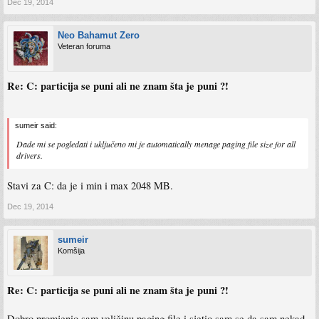
Dec 19, 2014
Neo Bahamut Zero
Veteran foruma
Re: C: particija se puni ali ne znam šta je puni ?!
sumeir said:
Dade mi se pogledati i uključeno mi je automatically menage paging file size for all
drivers.
Stavi za C: da je i min i max 2048 MB.
Dec 19, 2014
sumeir
Komšija
Re: C: particija se puni ali ne znam šta je puni ?!
Dobro promjenio sam veličinu paging file i sjetio sam se da sam nekad