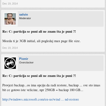
Dec 19, 2014
selvin
Moderator
Re: C: particija se puni ali ne znam šta je puni ?!
Mozda ti je 3GB initial, ali pogledaj max page file size.
Dec 19, 2014
Pionir
Overclocker
Re: C: particija se puni ali ne znam šta je puni ?!
Provjeri backup...os ima opciju da radi restore, backup ... sve sto imas
bit ce gotovo iste velicine, npr 250GB = backup 180 GB...
http://windows.microsoft.com/en-us/wind ... nd-restore