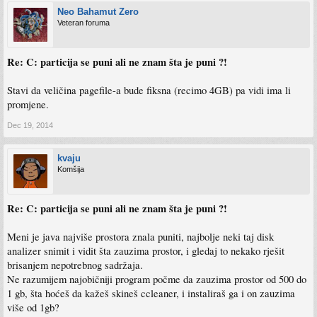
Neo Bahamut Zero
Veteran foruma
Re: C: particija se puni ali ne znam šta je puni ?!
Stavi da veličina pagefile-a bude fiksna (recimo 4GB) pa vidi ima li
promjene.
Dec 19, 2014
kvaju
Komšija
Re: C: particija se puni ali ne znam šta je puni ?!
Meni je java najviše prostora znala puniti, najbolje neki taj disk
analizer snimit i vidit šta zauzima prostor, i gledaj to nekako rješit
brisanjem nepotrebnog sadržaja.
Ne razumijem najobičniji program počme da zauzima prostor od 500 do
1 gb, šta hoćeš da kažeš skineš ccleaner, i instaliraš ga i on zauzima
više od 1gb?