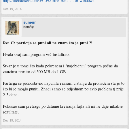
http://lifehacker.com/5915921/the-best- ... or-windows
Dec 19, 2014
sumeir
Komšija
Re: C: particija se puni ali ne znam šta je puni ?!
Hvala ovaj sam program već instalirao.
Stvar je u tome što kada pokrenem i "najobičniji" program počne da
zauzima prostor od 500 MB do 1 GB
Particija se jednostavno napunila i nisam u stanju da pronađem šta je to
što bi je moglo puniti. Znači samo se odjednom pojavio problem tj prije
2-3 dana.
Pokušao sam pretragu po datumu kreiranja fajla ali mi ne daje nikakve
rezultate.
Dec 19, 2014