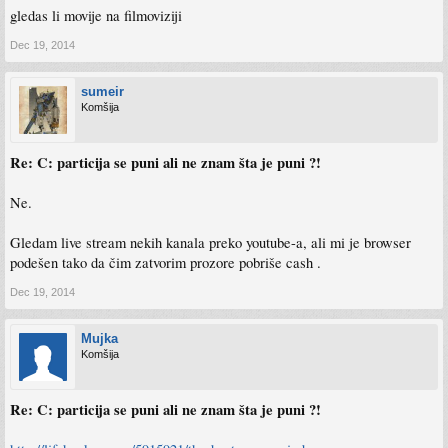
gledas li movije na filmoviziji
Dec 19, 2014
sumeir
Komšija
Re: C: particija se puni ali ne znam šta je puni ?!
Ne.
Gledam live stream nekih kanala preko youtube-a, ali mi je browser
podešen tako da čim zatvorim prozore pobriše cash .
Dec 19, 2014
Mujka
Komšija
Re: C: particija se puni ali ne znam šta je puni ?!