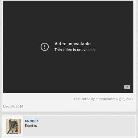
Last edited by a moderator:
Aug 2, 2017
Dec 19, 2014
sumeir
Komšija