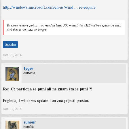
http://windows.microsoft.com/en-us/wind ... re-require
To store restore points, you need at least 300 megabytes (MB) of free space on each
disk that is 500 MB or larger.
Spoiler
Dec 21, 2014
Tyger
Aktivista
Re: C: particija se puni ali ne znam šta je puni ?!
Pogledaj i windows update i on zna pojesti prostor.
Dec 21, 2014
sumeir
Komšija