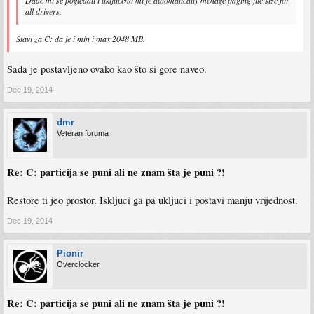
all drivers.
Stavi za C: da je i min i max 2048 MB.
Sada je postavljeno ovako kao što si gore naveo.
Dec 19, 2014
dmr
Veteran foruma
Re: C: particija se puni ali ne znam šta je puni ?!
Restore ti jeo prostor. Iskljuci ga pa ukljuci i postavi manju vrijednost.
Dec 19, 2014
Pionir
Overclocker
Re: C: particija se puni ali ne znam šta je puni ?!