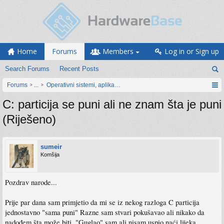
Home
Forums
Members
Log in or Sign up
Search Forums
Recent Posts
Forums
...
Operativni sistemi, aplikacije i programiranje
C: particija se puni ali ne znam šta je puni
(Riješeno)
sumeir
Komšija
Pozdrav narode...
Prije par dana sam primjetio da mi se iz nekog razloga C particija
jednostavno "sama puni" Razne sam stvari pokušavao ali nikako da
nadođem šta može biti. "Guglao" sam ali nisam uspio naći lijeka.