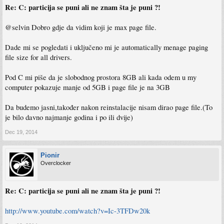
Re: C: particija se puni ali ne znam šta je puni ?!
@selvin Dobro gdje da vidim koji je max page file.
Dade mi se pogledati i uključeno mi je automatically menage paging
file size for all drivers.
Pod C mi piše da je slobodnog prostora 8GB ali kada odem u my
computer pokazuje manje od 5GB i page file je na 3GB
Da budemo jasni,također nakon reinstalacije nisam dirao page file.(To
je bilo davno najmanje godina i po ili dvije)
Dec 19, 2014
Pionir
Overclocker
Re: C: particija se puni ali ne znam šta je puni ?!
http://www.youtube.com/watch?v=Ic-3TFDw20k