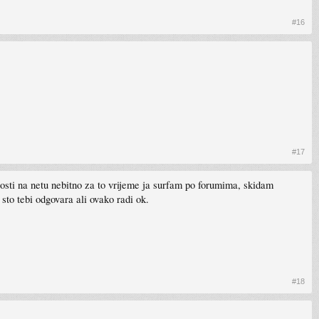
#16
#17
osti na netu nebitno za to vrijeme ja surfam po forumima, skidam
sto tebi odgovara ali ovako radi ok.
#18