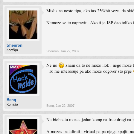
Mislis na nesto tipa, ako ias 256kbit vezu, da sk
Nemoze se to napraviti. Ako ti je ISP dao toliko i 
Shenron
Komšija
Shenron
,
Jan 22, 2007
Ne ne
znam da to ne moze :lol: , nego moze l
. To me interesuje pa ako moze odgovor sto prije
Benq
Komšija
Benq
,
Jan 22, 2007
Na bichnetu mozes jedan komp na free drugi na ne
A mozes instalirati i virtual pc pa njega spojiti 