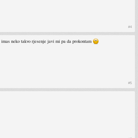
#4
c imas neko takvo rjesenje javi mi pa da prokontam
#5