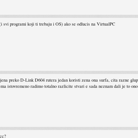
(i svi programi koji ti trebaju i OS) ako se odlucis na VirtualPC
na preko D-Link D604 rutera jedan koristi zena ona surfa, cita razne glup
ema istovremeno radimo totalno razlicite stvari e sada neznam dali je to ono 
acc?