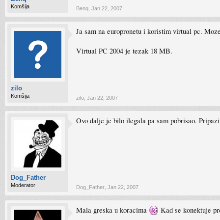
Komšija
Benq
,
Jan 22, 2007
Ja sam na europronetu i koristim virtual pc. Moze
Virtual PC 2004 je tezak 18 MB.
zilo
Komšija
zilo
,
Jan 22, 2007
Ovo dalje je bilo ilegala pa sam pobrisao. Pripazi
Dog_Father
Moderator
Dog_Father
,
Jan 22, 2007
Mala greska u koracima
Kad se konektuje pre