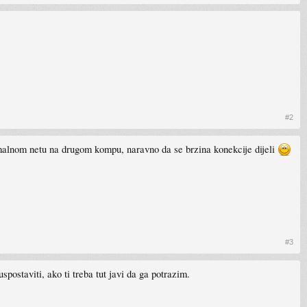
#2
rmalnom netu na drugom kompu, naravno da se brzina konekcije dijeli
#3
staviti, ako ti treba tut javi da ga potrazim.