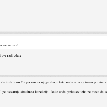
eko msn veceras?
i sve radi udure.
 i da instaliram OS ponovo na njega ako je tako onda no way imam previse 
al pc ostvaruje simultana konekcija , kako onda preko switcha ne moze da se 