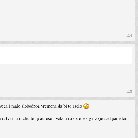
#14
#15
svega i malo slobodnog vremena da bi to radio
ostvari a razlicite ip adrese i vako i nako, ebes ga ko je sad pametan :|