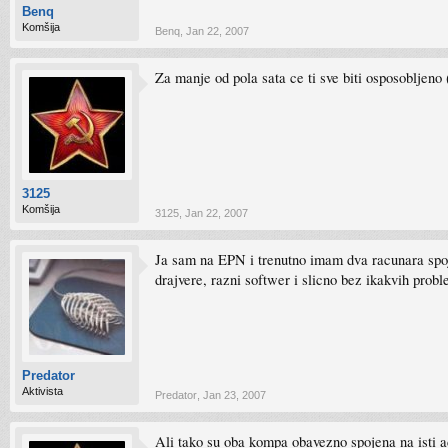
Benq
Komšija
Benq
,
Jan 22, 2007
Za manje od pola sata ce ti sve biti osposobljeno 
3125
Komšija
3125
,
Jan 22, 2007
Ja sam na EPN i trenutno imam dva racunara spoje
drajvere, razni softwer i slicno bez ikakvih probl
Predator
Aktivista
Predator
,
Jan 23, 2007
Ali tako su oba kompa obavezno spojena na isti 