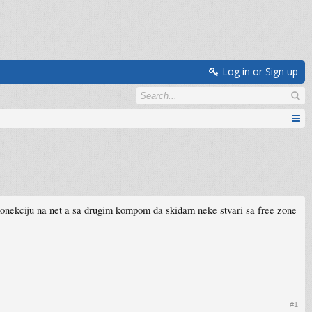
Log in or Sign up
nekciju na net a sa drugim kompom da skidam neke stvari sa free zone
#1