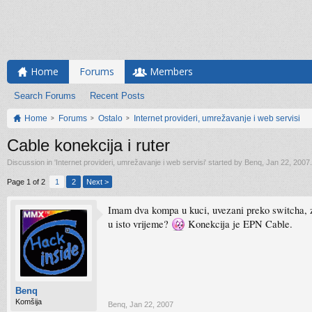
Home
Forums
Members
Search Forums
Recent Posts
Home
Forums
Ostalo
Internet provideri, umrežavanje i web servisi
Cable konekcija i ruter
Discussion in '
Internet provideri, umrežavanje i web servisi
' started by
Benq
,
Jan 22, 2007
.
Page 1 of 2
1
2
Next >
Imam dva kompa u kuci, uvezani preko switcha, 
u isto vrijeme?
Konekcija je EPN Cable.
Benq
Komšija
Benq
,
Jan 22, 2007