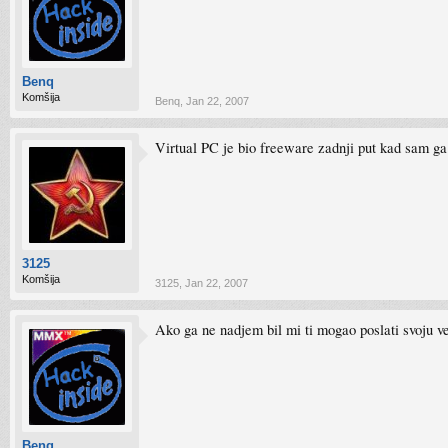
Benq
Komšija
Benq
,
Jan 22, 2007
Virtual PC je bio freeware zadnji put kad sam ga
3125
Komšija
3125
,
Jan 22, 2007
Ako ga ne nadjem bil mi ti mogao poslati svoju v
Benq