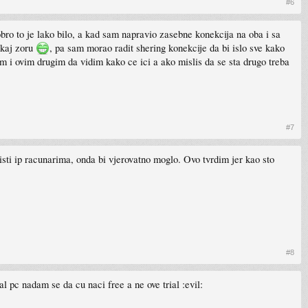
#6
bro to je lako bilo, a kad sam napravio zasebne konekcija na oba i sa
ekaj zoru
, pa sam morao radit shering konekcije da bi islo sve kako
em i ovim drugim da vidim kako ce ici a ako mislis da se sta drugo treba
#7
 isti ip racunarima, onda bi vjerovatno moglo. Ovo tvrdim jer kao sto
#8
al pc nadam se da cu naci free a ne ove trial :evil: