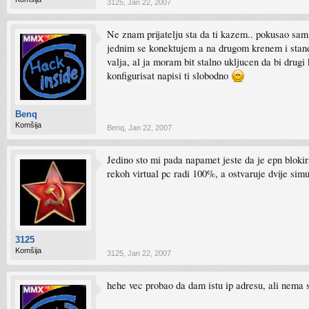
3125
,
Jan 22, 2007
Ne znam prijatelju sta da ti kazem.. pokusao sam
jednim se konektujem a na drugom krenem i stane 
valja, al ja moram bit stalno ukljucen da bi drug
konfigurisat napisi ti slobodno
Benq
Komšija
Benq
,
Jan 22, 2007
Jedino sto mi pada napamet jeste da je epn blokira
rekoh virtual pc radi 100%, a ostvaruje dvije simul
3125
Komšija
3125
,
Jan 22, 2007
hehe vec probao da dam istu ip adresu, ali nema 