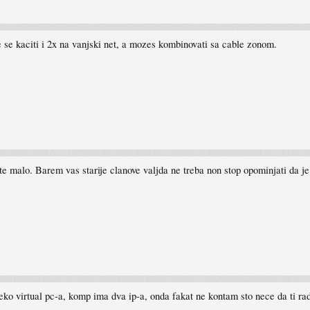
 se kaciti i 2x na vanjski net, a mozes kombinovati sa cable zonom.
te malo. Barem vas starije clanove valjda ne treba non stop opominjati da je
ko virtual pc-a, komp ima dva ip-a, onda fakat ne kontam sto nece da ti ra