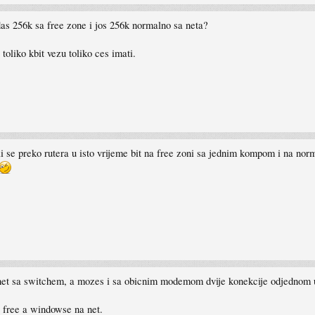
idas 256k sa free zone i jos 256k normalno sa neta?
toliko kbit vezu toliko ces imati.
i se preko rutera u isto vrijeme bit na free zoni sa jednim kompom i na no
t sa switchem, a mozes i sa obicnim modemom dvije konekcije odjednom uspo
na free a windowse na net.