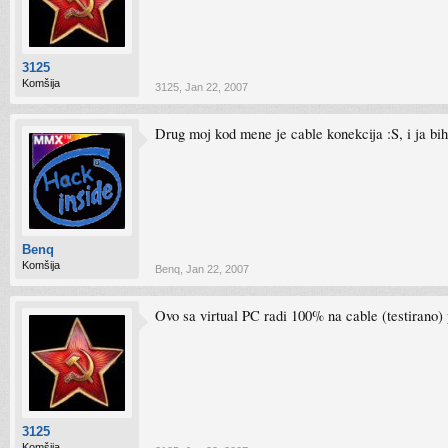
3125
Komšija
3125
,
Jan 22, 2007
Drug moj kod mene je cable konekcija :S, i ja bi
Benq
Komšija
Benq
,
Jan 22, 2007
Ovo sa virtual PC radi 100% na cable (testirano) 
3125
Komšija