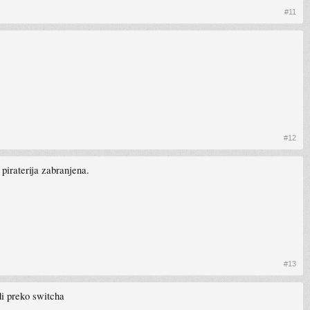
#11
#12
 piraterija zabranjena.
#13
di preko switcha