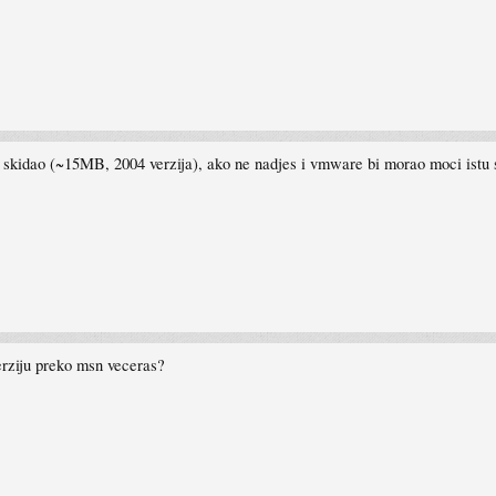
 skidao (~15MB, 2004 verzija), ako ne nadjes i vmware bi morao moci istu 
erziju preko msn veceras?