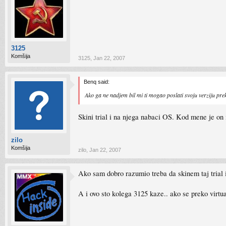
3125
Komšija
3125
,
Jan 22, 2007
Benq said:
Ako ga ne nadjem bil mi ti mogao poslati svoju verziju pr
Skini trial i na njega nabaci OS. Kod mene je on 
zilo
Komšija
zilo
,
Jan 22, 2007
Ako sam dobro razumio treba da skinem taj trial
A i ovo sto kolega 3125 kaze.. ako se preko virtu