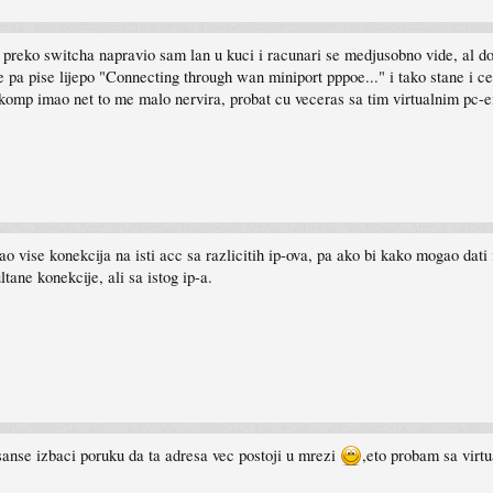
 preko switcha napravio sam lan u kuci i racunari se medjusobno vide, al do
pa pise lijepo "Connecting through wan miniport pppoe..." i tako stane i c
i komp imao net to me malo nervira, probat cu veceras sa tim virtualnim pc-
o vise konekcija na isti acc sa razlicitih ip-ova, pa ako bi kako mogao dati
tane konekcije, ali sa istog ip-a.
sanse izbaci poruku da ta adresa vec postoji u mrezi
,eto probam sa virtu