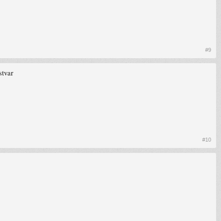
#9
stvar
#10