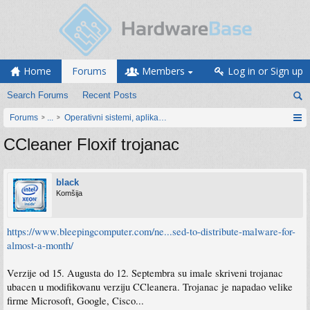
Home
Forums
Members
Log in or Sign up
Search Forums
Recent Posts
Forums
...
Operativni sistemi, aplikacije i programiranje
CCleaner Floxif trojanac
black
Komšija
https://www.bleepingcomputer.com/ne...sed-to-distribute-malware-for-
almost-a-month/
Verzije od 15. Augusta do 12. Septembra su imale skriveni trojanac
ubacen u modifikovanu verziju CCleanera. Trojanac je napadao velike
firme Microsoft, Google, Cisco...