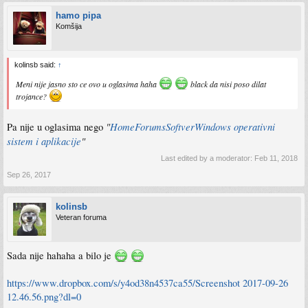
hamo pipa
Komšija
kolinsb said:
↑
Meni nije jasno sto ce ovo u oglasima haha
black da nisi poso dilat
trojance?
"
Home
Forums
Softver
Windows operativni
Pa nije u oglasima nego
sistem i aplikacije
"
Last edited by a moderator:
Feb 11, 2018
Sep 26, 2017
kolinsb
Veteran foruma
Sada nije hahaha a bilo je
https://www.dropbox.com/s/y4od38n4537ca55/Screenshot 2017-09-26
12.46.56.png?dl=0