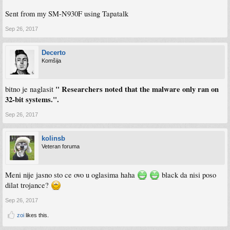
Sent from my SM-N930F using Tapatalk
Sep 26, 2017
Decerto
Komšija
" Researchers noted that the malware only ran on
bitno je naglasit
32-bit systems.".
Sep 26, 2017
kolinsb
Veteran foruma
Meni nije jasno sto ce ovo u oglasima haha
black da nisi poso
dilat trojance?
Sep 26, 2017
zoi
likes this.