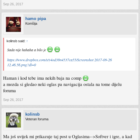
Sep 26, 2017
hamo pipa
Komšija
kolinsb said:
↑
Sada nije hahaha a bilo je
https://www.dropbox.com/s/y4od38n4537ca55/Screenshot 2017-09-26
12.46.56.png?dl=0
Haman i kod tebe ima nekih baja na comp
a mozda si gledao neki oglas pa navigacija ostala na tome dijelu
foruma
Sep 26, 2017
kolinsb
Veteran foruma
Ma još uvijek mi prikazuje taj post u Oglasima-->Softver i igre, a kad