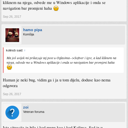
kliknem na njega, odvede me u Windows aplikacije i onda se
navigation bar promjeni haha
Sep 26, 2017
hamo pipa
Komšija
kolinsb said:
↑
Ma još uvijek mi prikazuje taj post u Oglasima-->Softver i igre, a kad kliknem na
njega, odvede me u Windows aplikacije i onda se navigation bar promjeni haha
Haman je neki bug, vidim ga i ja u tom dijelu, doduse kao nema
odgovora
Sep 26, 2017
zoi
Veteran foruma
Ista situacija je bila i kod mene kao i kod Kolinsa. Sad je u