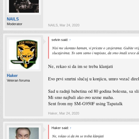
NAILS
Moderator
NAILS
,
Mar 24, 2020
selvin said:
↑
Nisi me skontao haman, vi pricate o zavjerama. Gubite vrij
slucajevima. To sam samo i napisao, da smo imali srece da
Ne, rekao si da im se treba klanjati
Haker
Evo prvi smrtni slučaj u konjicu, umro vozač dir
Veteran foruma
Sad u radnji babetina od 80 godina bolesna, sa s
Mi smo najbali ako ovo uzme maha.
Sent from my SM-G950F using Tapatalk
Haker
,
Mar 24, 2020
Haker said:
↑
Ne, rekao si da im se treba klanjati