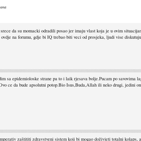
gmana
srece da su momacki odradili posao jer imaju vlast koja je u ovim situacijam
 ovdje na forumu, gdje bi IQ trebao biti veci od prosjeka, ljudi vise diskutu
im sa epidemioloske strane pa to i laik rjesava bolje.Pucam po savovima l
.Ovo ce da bude apsolutni potop.Bio Isus,Buda,Allah ili neko drugi, jedini on
 imperativ zaštititi zdravstveni sistem koji bi mogao doživjeti totalni kolaps, 