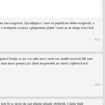
a zna reagovati. Zacudjujuce i nasi su poprilicno dobro reagovali, a
ju o teorijama zavjera i glupostima poput "zasto ja ne mogu izaci kad
#267
agano.Cuvajte se jer vas niko nece osim vas samih sacuvati.Mi smo
 nam moze pomoci jer idioti nesposobni na vlasti i njihovi kvazi
#268
a koji bi se desio da sad imamo hiljade oboljelih. I dalje ljudi