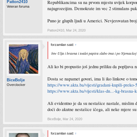
Republikancima su na prvom mjestu uvijek korpora
Patton2410
Veteran foruma
najugrozeijim. Demokrate im vec 2 stimulans paket
Puno je glupih ljudi u Americi. Nevjerovatan broj.
Patton2410
,
Mar 24, 2020
forzamilan said:
↑
btw Ulja i brasna i toalet papira slabo ima i po Njemacko
Ali ko bi propustio još jednu priliku da popljuva n
Dosta se napamet govori, ima li iko linkove o tom
BiceBolje
https://www.akta.ba/vijesti/gradani-kupili-preko
Overclocker
https://www.akta.ba/vijesti/klas-dn...-kg-brasna-
Ali evidentno je da su nestašice nastale, mislim d
doći do akutne nestašice ičega, ali neke mjere su
BiceBolje
,
Mar 24, 2020
forzamilan said:
↑