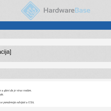
cija]
 u glavi da je virus realan.
ofa.
se pandemija odvijati u USA.