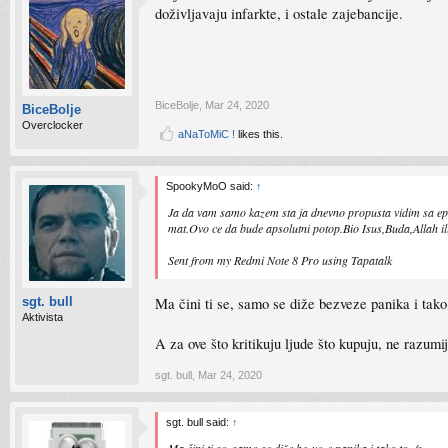
doživljavaju infarkte, i ostale zajebancije.
BiceBolje
,
Mar 24, 2020
BiceBolje
Overclocker
aNaToMiC !
likes this.
SpookyMoO said:
↑
Ja da vam samo kazem sta ja dnevno propusta vidim sa epid
mat.Ovo ce da bude apsolutni potop.Bio Isus,Buda,Allah ili 
Sent from my Redmi Note 8 Pro using Tapatalk
Ma čini ti se, samo se diže bezveze panika i tako 
sgt. bull
Aktivista
A za ove što kritikuju ljude što kupuju, ne razumi
sgt. bull
,
Mar 24, 2020
sgt. bull said:
↑