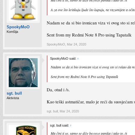
Ma čini ti se, samo se diže bezveze panika i tako to. /s
A za ove što kritikuju ljude što kupuju, ne razumijete a oči
Nadam se da si bio ironican viza vi ovog sto si r
SpookyMoO
Komšija
Sent from my Redmi Note 8 Pro using Tapatalk
SpookyMoO
,
Mar 24, 2020
SpookyMoO said:
↑
Nadam se da si bio ironican viza vi ovog sto si rekao da m
Sent from my Redmi Note 8 Pro using Tapatalk
Da, otud i /s.
sgt. bull
Aktivista
Kao teški astmatičar, malo je reći da suosjećam
sgt. bull
,
Mar 24, 2020
sgt. bull said:
↑
Ma čini ti se, samo se diže bezveze panika i tako to. /s