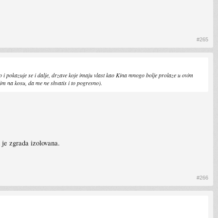
#265
 i pokazuje se i dalje, drzave koje imaju vlast kao Kina mnogo bolje prolaze u ovim
im na kosu, da me ne shvatis i to pogresno).
 je zgrada izolovana.
#266