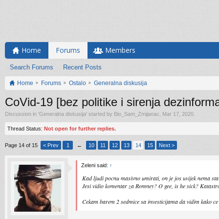
Home
Forums
Members
Search Forums
Recent Posts
Home
Forums
Ostalo
Generalna diskusija
CoVid-19 [bez politike i sirenja dezinforma
Discussion in '
Generalna diskusija
' started by
Bio_Sam_Zmijanac
,
Mar 17, 2020
.
Thread Status:
Not open for further replies.
Page 14 of 15
< Prev
1
←
10
11
12
13
14
15
Next >
Zeleni said:
↑
Kad ljudi pocnu masivno umirati, on je jos uvijek nema stav
Jesi vidio komentar za Romney? O gee, is he sick? Katastr
Cekam barem 2 sedmice sa investicijama da vidim kako ce 