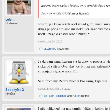
Evo prvi smrtni slučaj u konjicu, umro vozač direktora I
Sent from my SM-G950F using Tapatalk
selvin
Jesam, jer kako rekoh opet iznad gore, imali smo 
Moderator
druga je prica sto smo mi stoka, jer kako vidimo i
hocu", nego o zastiti sebe i bliznjih.
selvin
,
Mar 24, 2020
aNaToMiC !
likes this.
Ja da vam samo kazem sta ja dnevno propusta vid
stoka od svijeta.Ova vlast ce biti za nas sah-mat
strucnjaci sigurno nece.Fujj
Sent from my Redmi Note 8 Pro using Tapatalk
SpookyMoO
,
Mar 24, 2020
SpookyMoO
Komšija
Bio_Sam_Zmijanac
and
Haker
like this.
I nije toliko zaštita nas samih i bližnjih koliko je