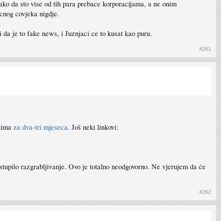
ako da sto vise od tih para prebace korporacijama, a ne onim
icnog covjeka nigdje.
 da je to fake news, i Juznjaci ce to kusat kao puru.
#261
a ima
za dva-tri mjeseca
. Još neki linkovi:
nastupilo razgrabljivanje. Ovo je totalno neodgovorno. Ne vjerujem da će
#262