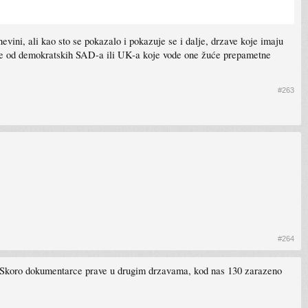
ini, ali kao sto se pokazalo i pokazuje se i dalje, drzave koje imaju
a ne od demokratskih SAD-a ili UK-a koje vode one žuće prepametne
#263
#264
 itd. Skoro dokumentarce prave u drugim drzavama, kod nas 130 zarazeno