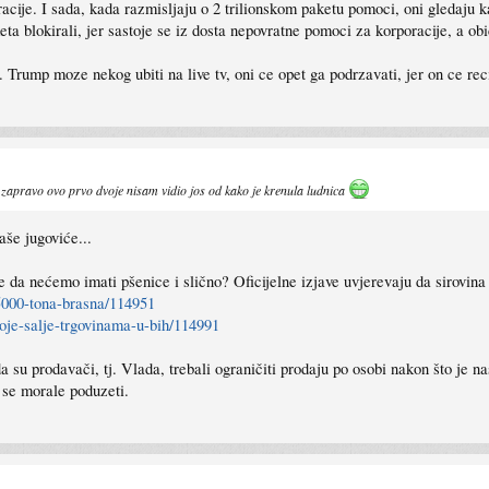
cije. I sada, kada razmisljaju o 2 trilionskom paketu pomoci, oni gledaju k
a blokirali, jer sastoje se iz dosta nepovratne pomoci za korporacije, a ob
 Trump moze nekog ubiti na live tv, oni ce opet ga podrzavati, jer on ce reci
j zapravo ovo prvo dvoje nisam vidio jos od kako je krenula ludnica
aše jugoviće...
e da nećemo imati pšenice i slično? Oficijelne izjave uvjerevaju da sirovin
-5000-tona-brasna/114951
koje-salje-trgovinama-u-bih/114991
a su prodavači, tj. Vlada, trebali ograničiti prodaju po osobi nakon što je 
 se morale poduzeti.