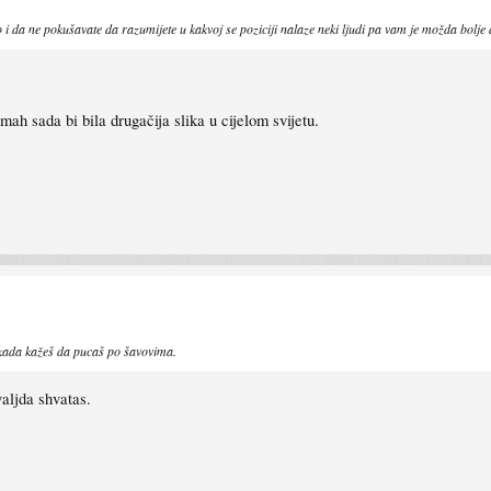
to i da ne pokušavate da razumijete u kakvoj se poziciji nalaze neki ljudi pa vam je možda bolje 
mah sada bi bila drugačija slika u cijelom svijetu.
 kada kažeš da pucaš po šavovima.
aljda shvatas.