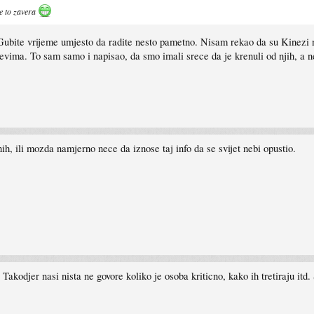
je to zavera
ubite vrijeme umjesto da radite nesto pametno. Nisam rekao da su Kinezi nev
jevima. To sam samo i napisao, da smo imali srece da je krenuli od njih, 
, ili mozda namjerno nece da iznose taj info da se svijet nebi opustio.
. Takodjer nasi nista ne govore koliko je osoba kriticno, kako ih tretiraju