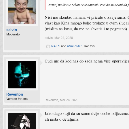
Nemoj na kineze Selvin ce te napasti i reci da su nevini da 
Nisi me skontao haman, vi pricate o zavjerama. G
vlast kao Kina mnogo bolje prolaze u ovim sluca
(mislim na kosu, da me ne shvatis i to pogresno).
selvin
Moderator
selvin
,
Mar 24, 2020
NAILS
and
aNaToMiC !
like this.
Cudi me da kod nas do sada nema vise oporavljenih
Reventon
Veteran foruma
Reventon
,
Mar 24, 2020
Jako dugo stoji da su samo dvije osobe izlijecene
ali nista o detaljima.