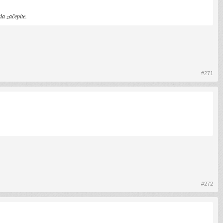
da začepite.
#271
#272