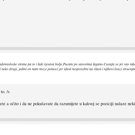
emioloske strane pa to i laik rjesava bolje.Pucam po savovima lagano.Cuvajte se jer vas niko
neko drugi, jedini on nam moze pomoci jer idioti nesposobni na vlasti i njihovi kvazi strucnja
to. /s
jete a očito i da ne pokušavate da razumijete u kakvoj se poziciji nalaze nek