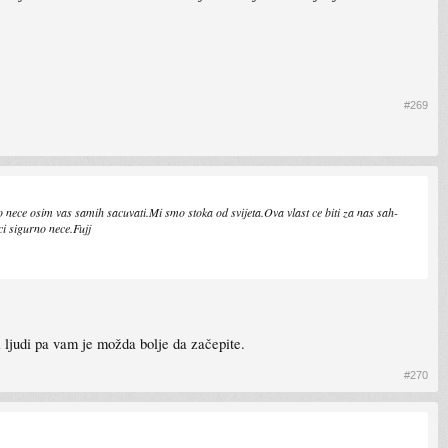
#269
 nece osim vas samih sacuvati.Mi smo stoka od svijeta.Ova vlast ce biti za nas sah-
ci sigurno nece.Fujj
i ljudi pa vam je možda bolje da začepite.
#270