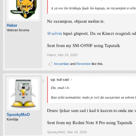
A za ove što kritikuju ljude što kupuju, ne razumijete a oči
Ne razumjem, objasni molim te.
Haker
Veteran foruma
@selvin
lupaš gluposti. Da su Kinezi reagirali od
Sent from my SM-G950F using Tapatalk
Haker
,
Mar 24, 2020
forzamilan
and
Reventon
like this.
sgt. bull said:
↑
Da, otud i /s.
Kao teški astmatičar, malo je reći da suosjećam sa tobom
Druze ljekar sam sad i kad ti kazem to.onda me.v
SpookyMoO
Komšija
Sent from my Redmi Note 8 Pro using Tapatalk
SpookyMoO
,
Mar 24, 2020