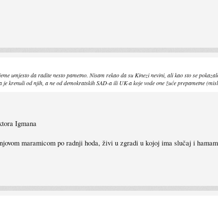
eme umjesto da radite nesto pametno. Nisam rekao da su Kinezi nevini, ali kao sto se pokazalo
 je krenuli od njih, a ne od demokratskih SAD-a ili UK-a koje vode one žuće prepametne (misl
ektora Igmana
linjovom maramicom po radnji hoda, živi u zgradi u kojoj ima slučaj i hamam