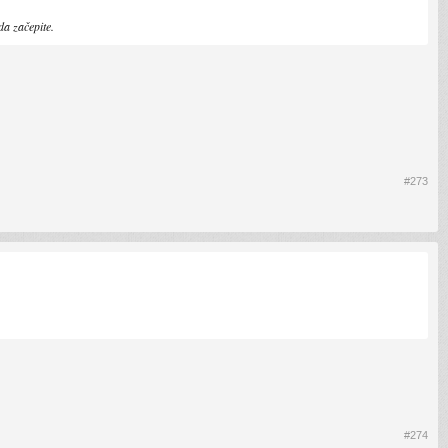
da začepite.
#273
#274