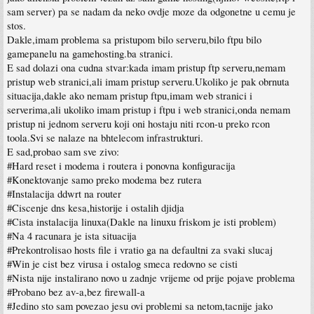
sam server) pa se nadam da neko ovdje moze da odgonetne u cemu je
stos.
Dakle,imam problema sa pristupom bilo serveru,bilo ftpu bilo
gamepanelu na gamehosting.ba stranici.
E sad dolazi ona cudna stvar:kada imam pristup ftp serveru,nemam
pristup web stranici,ali imam pristup serveru.Ukoliko je pak obrnuta
situacija,dakle ako nemam pristup ftpu,imam web stranici i
serverima,ali ukoliko imam pristup i ftpu i web stranici,onda nemam
pristup ni jednom serveru koji oni hostaju niti rcon-u preko rcon
toola.Svi se nalaze na bhtelecom infrastrukturi.
E sad,probao sam sve zivo:
#Hard reset i modema i routera i ponovna konfiguracija
#Konektovanje samo preko modema bez rutera
#Instalacija ddwrt na router
#Ciscenje dns kesa,historije i ostalih djidja
#Cista instalacija linuxa(Dakle na linuxu friskom je isti problem)
#Na 4 racunara je ista situacija
#Prekontrolisao hosts file i vratio ga na defaultni za svaki slucaj
#Win je cist bez virusa i ostalog smeca redovno se cisti
#Nista nije instalirano novo u zadnje vrijeme od prije pojave problema
#Probano bez av-a,bez firewall-a
#Jedino sto sam povezao jesu ovi problemi sa netom,tacnije jako