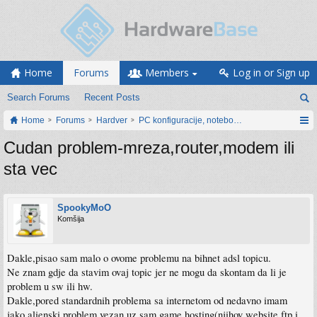
Home
Forums
Members
Log in or Sign up
Search Forums
Recent Posts
Home
Forums
Hardver
PC konfiguracije, notebook računari, servis
Cudan problem-mreza,router,modem ili
sta vec
SpookyMoO
Komšija
Dakle,pisao sam malo o ovome problemu na bihnet adsl topicu.
Ne znam gdje da stavim ovaj topic jer ne mogu da skontam da li je
problem u sw ili hw.
Dakle,pored standardnih problema sa internetom od nedavno imam
jako alienski problem vezan uz sam game hosting(njihov website,ftp i