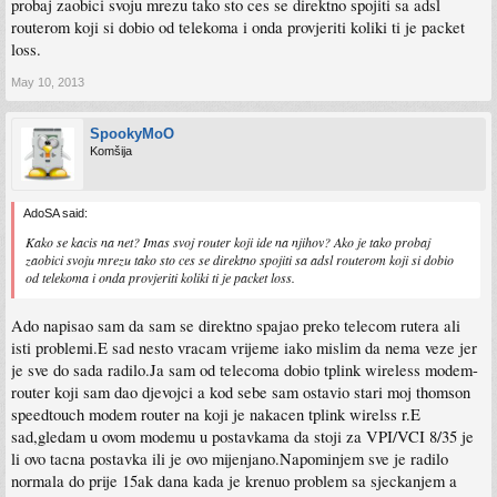
probaj zaobici svoju mrezu tako sto ces se direktno spojiti sa adsl
routerom koji si dobio od telekoma i onda provjeriti koliki ti je packet
loss.
May 10, 2013
SpookyMoO
Komšija
AdoSA said:
Kako se kacis na net? Imas svoj router koji ide na njihov? Ako je tako probaj
zaobici svoju mrezu tako sto ces se direktno spojiti sa adsl routerom koji si dobio
od telekoma i onda provjeriti koliki ti je packet loss.
Ado napisao sam da sam se direktno spajao preko telecom rutera ali
isti problemi.E sad nesto vracam vrijeme iako mislim da nema veze jer
je sve do sada radilo.Ja sam od telecoma dobio tplink wireless modem-
router koji sam dao djevojci a kod sebe sam ostavio stari moj thomson
speedtouch modem router na koji je nakacen tplink wirelss r.E
sad,gledam u ovom modemu u postavkama da stoji za VPI/VCI 8/35 je
li ovo tacna postavka ili je ovo mijenjano.Napominjem sve je radilo
normala do prije 15ak dana kada je krenuo problem sa sjeckanjem a