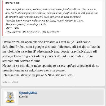
Reznor said:
Imao sam jedan slican problem, doduse kod mene je kablovski txtv. Uopste mi se
nisu htjele otvoriti pojedine stranice, primjer jedne je cafe.mobil.hr, cak sam mislio
da stranica vise ne postoji dok mi neko nije javio da radi normalno.
Takodjer imam modem nakacen na TP-LINK router, modem je Cisco.
Ako hoces probaj ove moje postavke.
MTU: 1480
DNS Servers: 208.67.222.222 , 208.67.220.220
Hvala druze ali open dns vec koristim,a i mtu mi je 1480 dakle
defaultni.Probao sam i google dns kao i bihnetove ali isti djavo.Isto da
me blokiraju na ovim IP adresama.Nema uopste pravila.Nekad radi
jedno,nekada drugo,nekada ni jedno ni dr.Sad mi ne radi ni ftp,ni
stranica niti servere vidim!
Nesto mi se cini da je neko spominjao za ove vpi/vci vrijednosti da su
promijenjene,neka neko kaze ako zna please.
Interesantna stvar je da preko VNP-a sve radi :evil:
May 11, 2013
SpookyMoO
Komšija