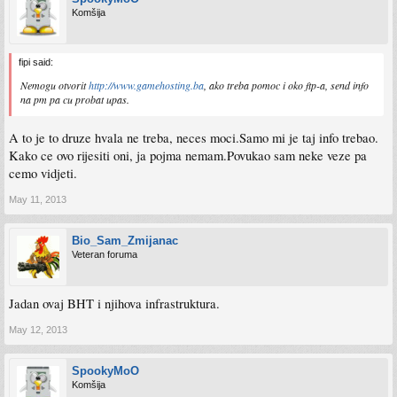
Komšija
fipi said:
Nemogu otvorit
http://www.gamehosting.ba
, ako treba pomoc i oko ftp-a, send info
na pm pa cu probat upas.
A to je to druze hvala ne treba, neces moci.Samo mi je taj info trebao.
Kako ce ovo rijesiti oni, ja pojma nemam.Povukao sam neke veze pa
cemo vidjeti.
May 11, 2013
Bio_Sam_Zmijanac
Veteran foruma
Jadan ovaj BHT i njihova infrastruktura.
May 12, 2013
SpookyMoO
Komšija