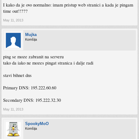
I kako da je ovo normalno: imam pristup web stranici a kada je pingam
time out!!???
May 11, 2013
Mujka
Komšija
ping se moze zabranit na serveru
tako da iako ne mozes pingat stranica i dalje radi
stavi bihnet dns
Primary DNS: 195.222.60.60
Secondary DNS: 195.222.32.30
May 11, 2013
SpookyMoO
Komšija