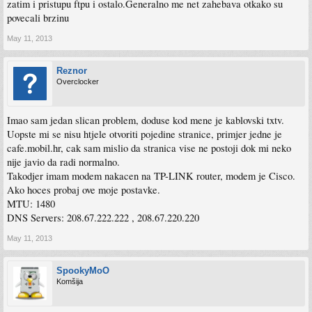
zatim i pristupu ftpu i ostalo.Generalno me net zahebava otkako su
povecali brzinu
May 11, 2013
Reznor
Overclocker
Imao sam jedan slican problem, doduse kod mene je kablovski txtv.
Uopste mi se nisu htjele otvoriti pojedine stranice, primjer jedne je
cafe.mobil.hr, cak sam mislio da stranica vise ne postoji dok mi neko
nije javio da radi normalno.
Takodjer imam modem nakacen na TP-LINK router, modem je Cisco.
Ako hoces probaj ove moje postavke.
MTU: 1480
DNS Servers: 208.67.222.222 , 208.67.220.220
May 11, 2013
SpookyMoO
Komšija