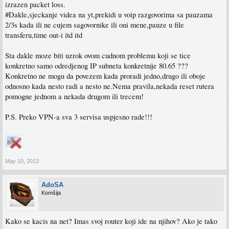
izrazen packet loss.
#Dakle,sjeckanje videa na yt,prekidi u voip razgovorima sa pauzama
2/3s kada ili ne cujem sagovornike ili oni mene,pauze u file
transferu,time out-i itd itd
Sta dakle moze biti uzrok ovom cudnom problemu koji se tice
konkretno samo odredjenog IP subneta konkretnije 80.65 ???
Konkretno ne mogu da povezem kada proradi jedno,drugo ili oboje
odnosno kada nesto radi a nesto ne.Nema pravila,nekada reset rutera
pomogne jednom a nekada drugom ili trecem!
P.S. Preko VPN-a sva 3 servisa uspjesno rade!!!
May 10, 2013
AdoSA
Komšija
Kako se kacis na net? Imas svoj router koji ide na njihov? Ako je tako