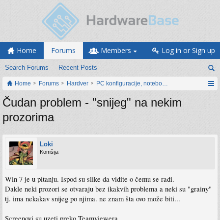
Home
Forums
Members
Log in or Sign up
Search Forums
Recent Posts
Home
Forums
Hardver
PC konfiguracije, notebook računari, servis
Čudan problem - "snijeg" na nekim
prozorima
Loki
Komšija
Win 7 je u pitanju. Ispod su slike da vidite o čemu se radi.
Dakle neki prozori se otvaraju bez ikakvih problema a neki su "grainy"
tj. ima nekakav snijeg po njima. ne znam šta ovo može biti...
Screenovi su uzeti preko Teamviewera.