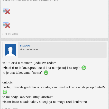
Oct 13, 2016
zippoo
Veteran foruma
usli ti crvi u racunar i jedu sve redom
izbaci ti to iz kuce,preci ce ti i na namjestaj i na tepih
to je ona takozvana "mrma"
ontopic
probaj izvaditi graficku iz lezista,opusi malo okolo i ocsti pa opet utuRi
to mi dodje kao neki sitniji artefakti
nisam imao nikada takav slucaj,pa ne mogu reci konkretno
Oct 14, 2016