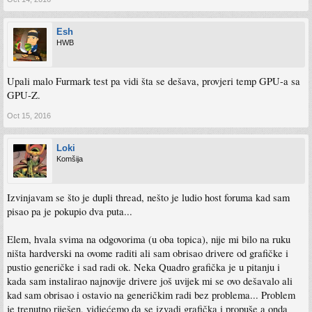
Esh
HWB
Upali malo Furmark test pa vidi šta se dešava, provjeri temp GPU-a sa
GPU-Z.
Oct 15, 2016
Loki
Komšija
Izvinjavam se što je dupli thread, nešto je ludio host foruma kad sam
pisao pa je pokupio dva puta...
Elem, hvala svima na odgovorima (u oba topica), nije mi bilo na ruku
ništa hardverski na ovome raditi ali sam obrisao drivere od grafičke i
pustio generičke i sad radi ok. Neka Quadro grafička je u pitanju i
kada sam instalirao najnovije drivere još uvijek mi se ovo dešavalo ali
kad sam obrisao i ostavio na generičkim radi bez problema... Problem
je trenutno riješen, vidjećemo da se izvadi grafička i propuše a onda