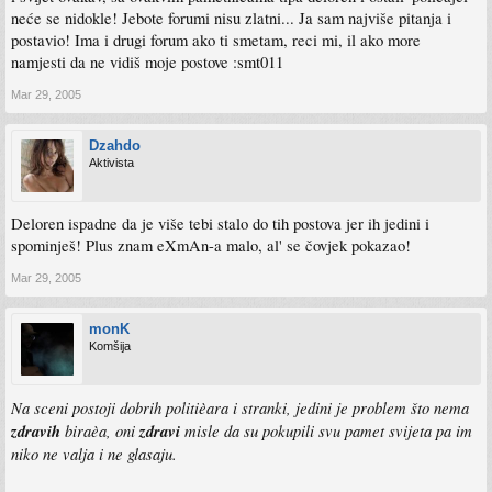
neće se nidokle! Jebote forumi nisu zlatni... Ja sam najviše pitanja i
postavio! Ima i drugi forum ako ti smetam, reci mi, il ako more
namjesti da ne vidiš moje postove :smt011
Mar 29, 2005
Dzahdo
Aktivista
Deloren ispadne da je više tebi stalo do tih postova jer ih jedini i
spominješ! Plus znam eXmAn-a malo, al' se čovjek pokazao!
Mar 29, 2005
monK
Komšija
Na sceni postoji dobrih politièara i stranki, jedini je problem što nema
zdravih
biraèa, oni
zdravi
misle da su pokupili svu pamet svijeta pa im
niko ne valja i ne glasaju.