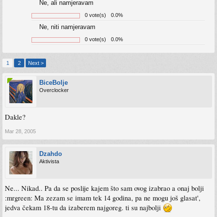
Ne, ali namjeravam
0 vote(s)
0.0%
Ne, niti namjeravam
0 vote(s)
0.0%
1
2
Next >
BiceBolje
Overclocker
Dakle?
Mar 28, 2005
Dzahdo
Aktivista
Ne... Nikad.. Pa da se poslije kajem što sam ovog izabrao a onaj bolji
:mrgreen: Ma zezam se imam tek 14 godina, pa ne mogu još glasat',
jedva čekam 18-tu da izaberem najgoreg. ti su najbolji