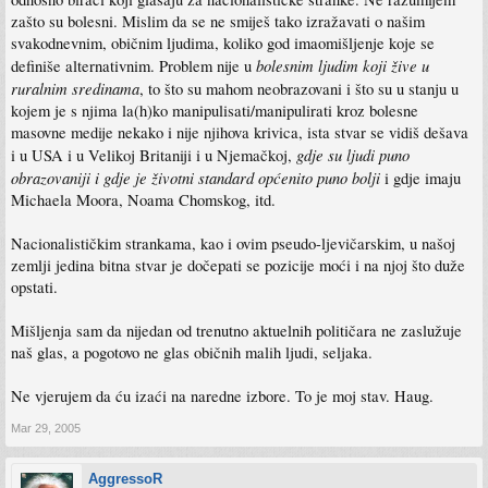
zašto su bolesni. Mislim da se ne smiješ tako izražavati o našim
svakodnevnim, običnim ljudima, koliko god imaomišljenje koje se
bolesnim ljudim koji žive u
definiše alternativnim. Problem nije u
ruralnim sredinama
, to što su mahom neobrazovani i što su u stanju u
kojem je s njima la(h)ko manipulisati/manipulirati kroz bolesne
masovne medije nekako i nije njihova krivica, ista stvar se vidiš dešava
gdje su ljudi puno
i u USA i u Velikoj Britaniji i u Njemačkoj,
obrazovaniji i gdje je životni standard općenito puno bolji
i gdje imaju
Michaela Moora, Noama Chomskog, itd.
Nacionalističkim strankama, kao i ovim pseudo-ljevičarskim, u našoj
zemlji jedina bitna stvar je dočepati se pozicije moći i na njoj što duže
opstati.
Mišljenja sam da nijedan od trenutno aktuelnih političara ne zaslužuje
naš glas, a pogotovo ne glas običnih malih ljudi, seljaka.
Ne vjerujem da ću izaći na naredne izbore. To je moj stav. Haug.
Mar 29, 2005
AggressoR