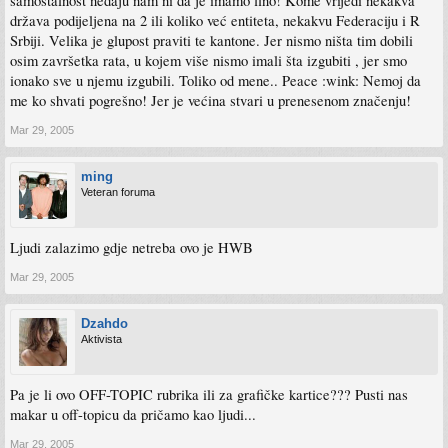
samostalnost nedaju nam ni da je imamo fino! Kome vrijedi nekakva
država podijeljena na 2 ili koliko već entiteta, nekakvu Federaciju i R
Srbiji. Velika je glupost praviti te kantone. Jer nismo ništa tim dobili
osim završetka rata, u kojem više nismo imali šta izgubiti , jer smo
ionako sve u njemu izgubili. Toliko od mene.. Peace :wink: Nemoj da
me ko shvati pogrešno! Jer je većina stvari u prenesenom značenju!
Mar 29, 2005
ming
Veteran foruma
Ljudi zalazimo gdje netreba ovo je HWB
Mar 29, 2005
Dzahdo
Aktivista
Pa je li ovo OFF-TOPIC rubrika ili za grafičke kartice??? Pusti nas
makar u off-topicu da pričamo kao ljudi...
Mar 29, 2005