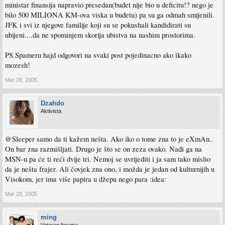
ministar finansija napravio presedan(buđet nije bio u deficitu!? nego je
bilo 500 MILIONA KM-ova viska u buđetu) pa su ga odmah smijenili.
JFK i svi iz njegove familije koji su se pokushali kandidirati su
ubijeni....da ne spominjem skorija ubistva na nashim prostorima.
PS.Spameru hajd odgovori na svaki post pojedinacno ako ikako
mozesh!
Mar 28, 2005
Dzahdo
Aktivista
@Sleeper samo da ti kažem nešta. Ako iko o tome zna to je eXmAn..
On bar zna razmišljati. Drugo je što se on zeza ovako. Nađi ga na
MSN-u pa će ti reći dvije tri. Nemoj se uvrijediti i ja sam tako mislio
da je nešta frajer. Ali čovjek zna ono, i možda je jedan od kulturnijih u
Visokom, jer ima više papira u džepu nego para :idea:
Mar 28, 2005
ming
Veteran foruma