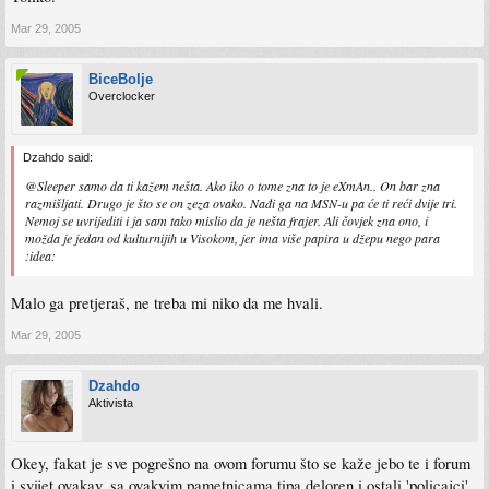
Mar 29, 2005
BiceBolje
Overclocker
Dzahdo said:
@Sleeper samo da ti kažem nešta. Ako iko o tome zna to je eXmAn.. On bar zna
razmišljati. Drugo je što se on zeza ovako. Nađi ga na MSN-u pa će ti reći dvije tri.
Nemoj se uvrijediti i ja sam tako mislio da je nešta frajer. Ali čovjek zna ono, i
možda je jedan od kulturnijih u Visokom, jer ima više papira u džepu nego para
:idea:
Malo ga pretjeraš, ne treba mi niko da me hvali.
Mar 29, 2005
Dzahdo
Aktivista
Okey, fakat je sve pogrešno na ovom forumu što se kaže jebo te i forum
i svijet ovakav, sa ovakvim pametnicama tipa deloren i ostali 'policajci'