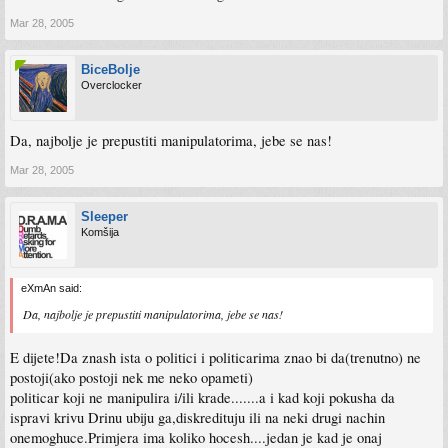
Mar 28, 2005
BiceBolje
Overclocker
Da, najbolje je prepustiti manipulatorima, jebe se nas!
Mar 28, 2005
Sleeper
Komšija
eXmAn said:
Da, najbolje je prepustiti manipulatorima, jebe se nas!
E dijete!Da znash ista o politici i politicarima znao bi da(trenutno) ne
postoji(ako postoji nek me neko opameti)
politicar koji ne manipulira i/ili krade.......a i kad koji pokusha da
ispravi krivu Drinu ubiju ga,diskredituju ili na neki drugi nachin
onemoghuce.Primjera ima koliko hocesh....jedan je kad je onaj