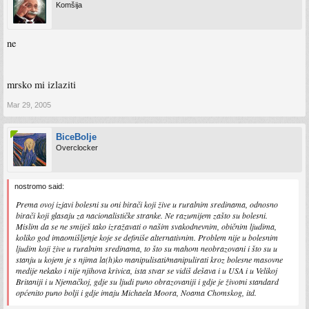
Komšija
ne
mrsko mi izlaziti
Mar 29, 2005
BiceBolje
Overclocker
nostromo said:
Prema ovoj izjavi bolesni su oni birači koji žive u ruralnim sredinama, odnosno
birači koji glasaju za nacionalističke stranke. Ne razumijem zašto su bolesni.
Mislim da se ne smiješ tako izražavati o našim svakodnevnim, običnim ljudima,
koliko god imaomišljenje koje se definiše alternativnim. Problem nije u
bolesnim
ljudim koji žive u ruralnim sredinama
, to što su mahom neobrazovani i što su u
stanju u kojem je s njima la(h)ko manipulisati/manipulirati kroz bolesne masovne
medije nekako i nije njihova krivica, ista stvar se vidiš dešava i u USA i u Velikoj
Britaniji i u Njemačkoj,
gdje su ljudi puno obrazovaniji i gdje je životni standard
općenito puno bolji
i gdje imaju Michaela Moora, Noama Chomskog, itd.