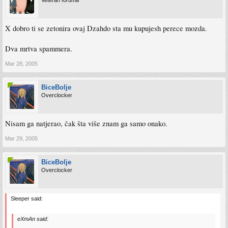
X dobro ti se zetonira ovaj Dzahdo sta mu kupujesh perece mozda.
Dva mrtva spammera.
Mar 28, 2005
BiceBolje
Overclocker
Nisam ga natjerao, čak šta više znam ga samo onako.
Mar 29, 2005
BiceBolje
Overclocker
Sleeper said:
eXmAn said: