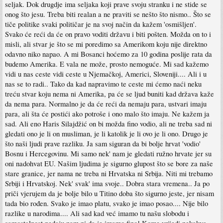
seljak. Dok drugdje ima seljaka koji prave svoju stranku i ne stide se
onog što jesu. Treba biti realan a ne praviti se nešto što nismo.. Što se
tiče politike svaki političar je na svoj način da kažem 'osmišljen'.
Svako će reći da će on pravo voditi državu i biti pošten. Možda on to i
misli, ali stvar je što se mi poredimo sa Amerikom koju nije direktno
odavno niko napao. A mi Bosanci hoćemo za 10 godina poslije rata da
budemo Amerika. E vala ne može, prosto nemoguće. Mi sad kažemo
vidi u nas ceste vidi ceste u Njemačkoj, Americi, Sloveniji.... Ali i u
nas se to radi.. Tako da kad napravimo te ceste mi ćemo naći neku
treću stvar koju nema ni Amerika, pa će se ljud buniti kad država kaže
da nema para. Normalno je da će reći da nemaju para, ustvari imaju
para, ali šta će postići ako potroše i ono malo što imaju. Ne kažem ja
sad. Ali eno Haris Silajdžić on bi možda fino vodio, ali ne treba sad ni
gledati ono je li on musliman, je li katolik je li ovo je li ono. Drugo je
što naši ljudi prave razliku. Ja sam siguran da bi bolje hrvat 'vodio'
Bosnu i Hercegovinu. Mi samo nek' nam je gledati ružno hrvate jer su
oni nadohvat EU. Našim ljudima je sigurno glupost što se bore za naše
stare granice, jer nama ne treba ni Hrvatska ni Srbija. Niti mi trebamo
Srbiji i Hrvatskoj. Nek' svak' ima svoje.. Dobra stara vremena.. Ja po
priči vjerujem da je bolje bilo u Titino doba što sigurno jeste, jer nisam
tada bio rođen. Svako je imao platu, svako je imao posao.... Nije bilo
razlike u narodima.... Ali sad kad već imamo tu našu slobodu i