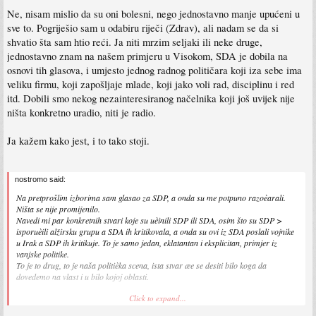
Ne, nisam mislio da su oni bolesni, nego jednostavno manje upućeni u
sve to. Pogriješio sam u odabiru riječi (Zdrav), ali nadam se da si
shvatio šta sam htio reći. Ja niti mrzim seljaki ili neke druge,
jednostavno znam na našem primjeru u Visokom, SDA je dobila na
osnovi tih glasova, i umjesto jednog radnog političara koji iza sebe ima
veliku firmu, koji zapošljaje mlade, koji jako voli rad, disciplinu i red
itd. Dobili smo nekog nezainteresiranog načelnika koji još uvijek nije
ništa konkretno uradio, niti je radio.
Ja kažem kako jest, i to tako stoji.
nostromo said:
Na pretprošlim izborima sam glasao za SDP, a onda su me potpuno razoèarali.
Ništa se nije promijenilo.
Navedi mi par konkretnih stvari koje su uèinili SDP ili SDA, osim što su SDP >
isporuèili alžirsku grupu a SDA ih kritikovala, a onda su ovi iz SDA poslali vojnike
u Irak a SDP ih kritikuje. To je samo jedan, eklatantan i eksplicitan, primjer iz
vanjske politike.
To je to drug, to je naša politièka scena, ista stvar æe se desiti bilo koga da
dovedemo na vlast i u bilo kojoj oblasti.
Click to expand...
Ne razumijem koji su to biraèi zdravi a koji bolesni.