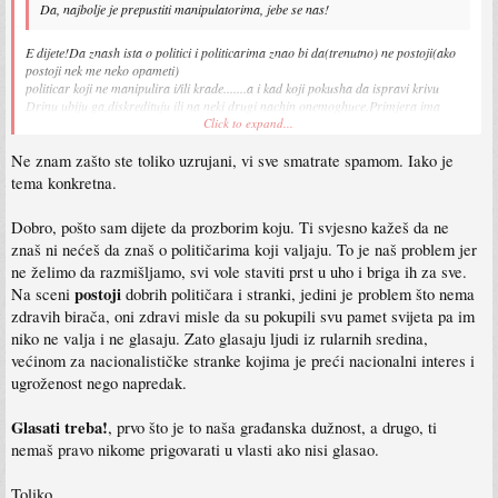
Da, najbolje je prepustiti manipulatorima, jebe se nas!
E dijete!Da znash ista o politici i politicarima znao bi da(trenutno) ne postoji(ako
postoji nek me neko opameti)
politicar koji ne manipulira i/ili krade.......a i kad koji pokusha da ispravi krivu
Drinu ubiju ga,diskredituju ili na neki drugi nachin onemoghuce.Primjera ima
koliko hocesh....jedan je kad je onaj ministar finansija napravio presedan(buđet nije
Click to expand...
bio u deficitu!? nego je bilo 500 MILIONA KM-ova viska u buđetu) pa su ga odmah
smijenili.
Ne znam zašto ste toliko uzrujani, vi sve smatrate spamom. Iako je
JFK i svi iz njegove familije koji su se pokushali kandidirati su ubijeni....da ne
tema konkretna.
spominjem skorija ubistva na nashim prostorima.
Dobro, pošto sam dijete da prozborim koju. Ti svjesno kažeš da ne
PS.Spameru hajd odgovori na svaki post pojedinacno ako ikako mozesh!
znaš ni nećeš da znaš o političarima koji valjaju. To je naš problem jer
ne želimo da razmišljamo, svi vole staviti prst u uho i briga ih za sve.
postoji
Na sceni
dobrih političara i stranki, jedini je problem što nema
zdravih birača, oni zdravi misle da su pokupili svu pamet svijeta pa im
niko ne valja i ne glasaju. Zato glasaju ljudi iz rularnih sredina,
većinom za nacionalističke stranke kojima je preći nacionalni interes i
ugroženost nego napredak.
Glasati treba!
, prvo što je to naša građanska dužnost, a drugo, ti
nemaš pravo nikome prigovarati u vlasti ako nisi glasao.
Toliko.