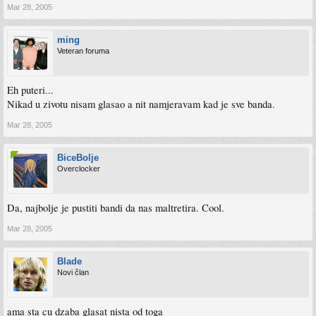
Mar 28, 2005
ming
Veteran foruma
Eh puteri...
Nikad u zivotu nisam glasao a nit namjeravam kad je sve banda.
Mar 28, 2005
BiceBolje
Overclocker
Da, najbolje je pustiti bandi da nas maltretira. Cool.
Mar 28, 2005
Blade
Novi član
ama sta cu dzaba glasat nista od toga