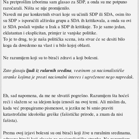
Na pretprošlim izborima sam glasao za SDP, a onda su me potpuno
razočarali. Ništa se nije promijenilo.
Navedi mi par konkretnih stvari koje su učinili SDP ili SDA, osim što
su SDP > isporučili alžirsku grupu a SDA ih kritikovala, a onda su ovi
iz SDA poslali vojnike u Irak a SDP ih kritikuje. To je samo jedan,
eklatantan i eksplicitan, primjer iz vanjske politike.
To je to drug, to je naša politička scena, ista stvar će se desiti bilo
koga da dovedemo na vlast i u bilo kojoj oblasti.
Ne razumijem koji su to birači zdravi a koji bolesni.
Zato glasaju
ljudi iz rularnih sredina
, veæinom za nacionalistièke
stranke kojima je preæi nacionalni interes i ugroženost nego napredak.
Eh, sad napomena, da me ne shvatiš pogrešno. Razumijem šta hoćeš
reći i slažem se sa idejom koju iznosiš na ovoj temi. Ali mislim da,
kada već propagiramo pismenost, u jeziku ne bi smio praviti
katastrofalne ideološke greške (fašističke prirode, a znam da nisi
fašista).
Prema ovoj izjavi bolesni su oni birači koji žive u ruralnim sredinama,
odnosno birači koji glasaju za nacionalističke stranke. Ne razumijem