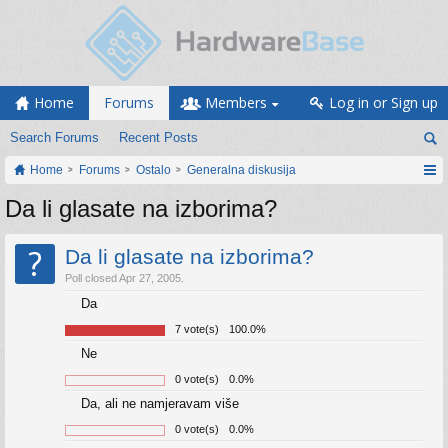
Home
Forums
Members
Log in or Sign up
Search Forums
Recent Posts
Home
Forums
Ostalo
Generalna diskusija
Da li glasate na izborima?
?
Da li glasate na izborima?
Poll closed Apr 27, 2005.
Da
7 vote(s)
100.0%
Ne
0 vote(s)
0.0%
Da, ali ne namjeravam više
0 vote(s)
0.0%