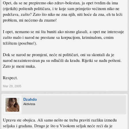
Opet, da se ne prepiremo oko zdrav-bolestan, ja opet tvrdim da ima
(rijetkih) poštenih političara, i te koje sam primjetio većinom niko ne
podržava, zašto? Zato što niko ne zna njih, niti hoće da zna, eh tu leži
problem, mi nećemo da znamo!
I opet, nemamo se mi šta buniti ako nismo glasali, a opet me interesuje
zašto malo i narod ne prestane sa korpucijom, kriminalom, crnim
tržištem (posebno!).
Dok se narod ne promjeni, neće ni političari, oni su skontali da je
narod nezainteresiran pa su odlučili da kradu. Rijetki se nađu pošteni.
Zato je meni muka.
Respect.
Mar 29, 2005
Dzahdo
Aktivista
Upravu ste obojica. Ali samo nešto ne treba praviti razliku između
seljaka i građana. Drugo je što u Visokom seljak neće reći da je