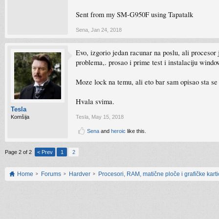
Sent from my SM-G950F using Tapatalk
Sena
,
Jan 24, 2018
Evo, izgorio jedan racunar na poslu, ali procesor 
problema,. prosao i prime test i instalaciju windo
Moze lock na temu, ali eto bar sam opisao sta se
Hvala svima.
Tesla
Komšija
Tesla
,
May 15, 2018
Sena
and
heroic
like this.
Page 2 of 2
< Prev
1
2
Home
Forums
Hardver
Procesori, RAM, matične ploče i grafičke kart