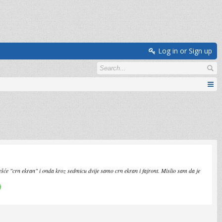
Log in or Sign up
šće "crn ekran" i onda kroz sedmicu dvije samo crn ekran i fajront. Mislio sam da je