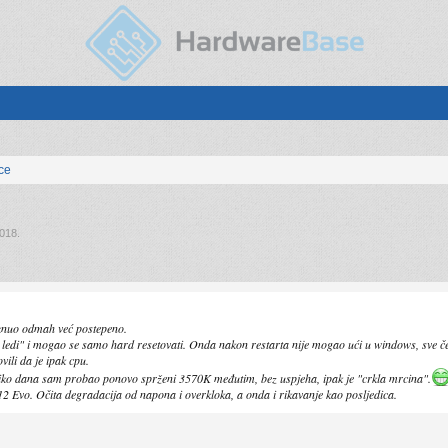
ice
2018
.
iknuo odmah već postepeno.
i ledi" i mogao se samo hard resetovati. Onda nakon restarta nije mogao ući u windows, sve če
vili da je ipak cpu.
liko dana sam probao ponovo sprženi 3570K međutim, bez uspjeha, ipak je "crkla mrcina".
Evo. Očita degradacija od napona i overkloka, a onda i rikavanje kao posljedica.