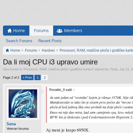
Home
Forums
Members
Search Forums
Recent Posts
Home
Forums
Hardver
Procesori, RAM, matične ploče i grafičke kart
Da li moj CPU i3 upravo umire
Discussion in '
Procesori, RAM, matične ploče i grafičke kartice
' started by
Tesla
,
Jan 21, 
Page 2 of 2
< Prev
1
2
Ronaldo_9 said:
↑
Ja sam jedan od "sretnika" kojem je riknuo 3570K. Nije r
Manifestovalo se tako što je sistem prvo počeo da "mrzne 
ploča al kod jednog lika smo probali na dvije ploče i ustano
Đavo mi nije dao mira, kad sam zamijenio cpu, kroz neko
BTW. bio je klokovan i pod Coolermasterovim Hyperom 212 
Sena
Veteran foruma
Aj meni je krepo 6950X.