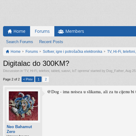
Home
Forums
Members
Search Forums
Recent Posts
Home
Forums
Softver, igre i potrošačka elektronika
TV, Hi-Fi, telefoni
Digitalac do 300KM?
Discussion in '
TV, Hi-Fi, telefoni, tableti, satovi, IoT oprema
' started by
Dog_Father
,
Aug 25
Page 2 of 2
< Prev
1
2
@Dog - ima noisea u slikama, ali za tu cijenu bi
Neo Bahamut
Zero