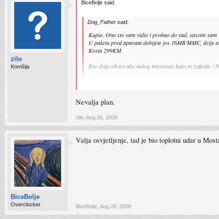
BiceBolje said:
Dog_Father said:
Kupio. Ono sto sam vidio i probao do sad, sasvim sam 
U paketu pred aparata dobijete jos 16MB MMC, dvije al
Kosta 299KM.
zilo
Evo dvije slicice ako nekog interesuje kako to izgleda: (
Komšija
Nevalja plan.
Da, to je boljka jeftinijih aparata. Kad budeš imao idealne 
zilo
,
Aug 26, 2006
Pogledaj:
http://www.slibe.com/image/dadc17f1-Stari-Stari
Valja osvjetljenje, tad je bio toplotni udar u Most
BiceBolje
Overclocker
BiceBolje
,
Aug 26, 2006