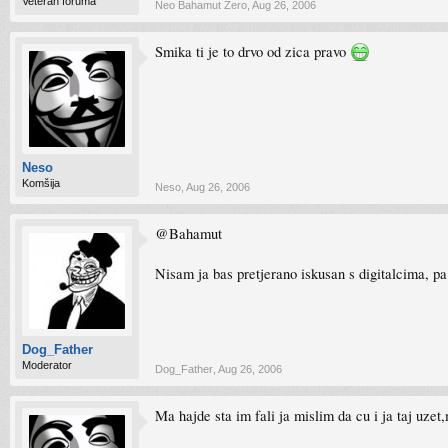
Veteran foruma
Neo Bahamut Zero
,
Aug 26, 2006
Smika ti je to drvo od zica pravo
Neso
Komšija
Neso
,
Aug 26, 2006
@Bahamut
Nisam ja bas pretjerano iskusan s digitalcima, pa
Dog_Father
Moderator
Dog_Father
,
Aug 26, 2006
Ma hajde sta im fali ja mislim da cu i ja taj uzet,m