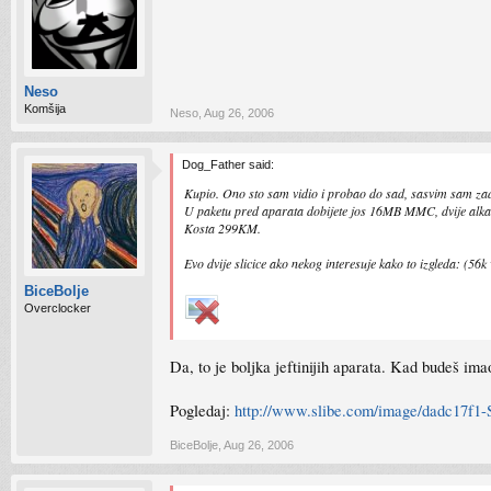
Neso
Komšija
Neso
,
Aug 26, 2006
Dog_Father said:
Kupio. Ono sto sam vidio i probao do sad, sasvim sam za
U paketu pred aparata dobijete jos 16MB MMC, dvije alkal
Kosta 299KM.
Evo dvije slicice ako nekog interesuje kako to izgleda: (56
BiceBolje
Overclocker
Da, to je boljka jeftinijih aparata. Kad budeš ima
Pogledaj:
http://www.slibe.com/image/dadc17f1-S
BiceBolje
,
Aug 26, 2006