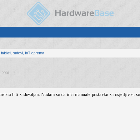
, tableti, satovi, IoT oprema
, 2006
.
 trebao biti zadovoljan. Nadam se da ima manuale postavke za osjetljivost s