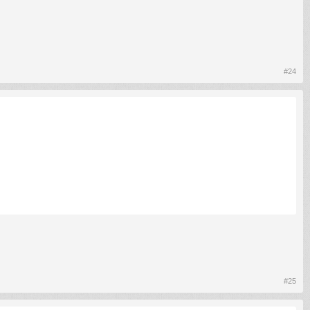
#24
#25