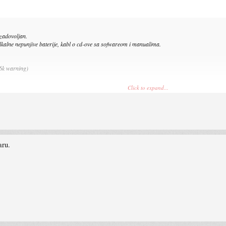
zadovoljan.
kalne nepunjive baterije, kabl o cd-ove sa sofwareom i manualima.
56k warning)
Click to expand...
uslove i dobro osvjetljenje slike su još malo pa perfektne.
-Most/
aru.