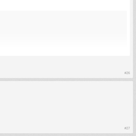
#26
#27