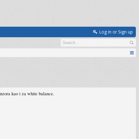
Log in or Sign up
enzora kao i za white balance.