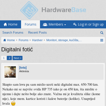
Home
Forums
Members
Log in or Sign up
Search Forums
Recent Posts
Home
Forums
Hardver
Monitori, storage, kućišta, periferija
Digitalni fotić
1
2
Next >
[tota]
Aktivista
Skupio sam lovu pa sam mislio uzeti neki digitalni max. 650-700 km.
Nekako mi se najviše sviđa HP 735 iako je on 450 km, šta mislite o
njemu i dajte nešto bolje ako znate. Važna mi je kvaliteta slike (kome
nije), koje mem. kartice koristi i kakve baterije (koliko). Unaprijed
hvala