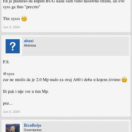
Eh ja planirao da kupim BUG kada sam vidio naslovnu stranu, ali evo
syss ga fino "precrto"
Thx sysss
Jun 3, 2004
abasi
Aktivista
P.S.
@syss
zar ne mislis da je 2.0 Mp malo za ovaj A60 i doba u kojem zivimo
Ili pak i nije sve u tim Mp.
poz...
Jun 3, 2004
BiceBolje
Overclocker