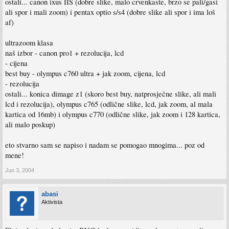
ostali... canon ixus IIS (dobre slike, malo crvenkaste, brzo se pali/gasi
ali spor i mali zoom) i pentax optio s/s4 (dobre slike ali spor i ima loš
af)
ultrazoom klasa
naš izbor - canon pro1 + rezolucija, lcd
- cijena
best buy - olympus c760 ultra + jak zoom, cijena, lcd
- rezolucija
ostali... konica dimage z1 (skoro best buy, natprosječne slike, ali mali
lcd i rezolucija), olympus c765 (odlične slike, lcd, jak zoom, al mala
kartica od 16mb) i olympus c770 (odlične slike, jak zoom i 128 kartica,
ali malo poskup)
eto stvarno sam se napiso i nadam se pomogao mnogima... poz od
mene!
Jun 3, 2004
abasi
Aktivista