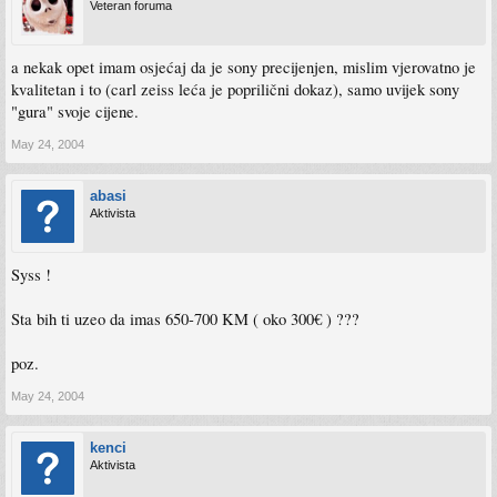
Veteran foruma
a nekak opet imam osjećaj da je sony precijenjen, mislim vjerovatno je
kvalitetan i to (carl zeiss leća je poprilični dokaz), samo uvijek sony
"gura" svoje cijene.
May 24, 2004
abasi
Aktivista
Syss !
Sta bih ti uzeo da imas 650-700 KM ( oko 300€ ) ???
poz.
May 24, 2004
kenci
Aktivista