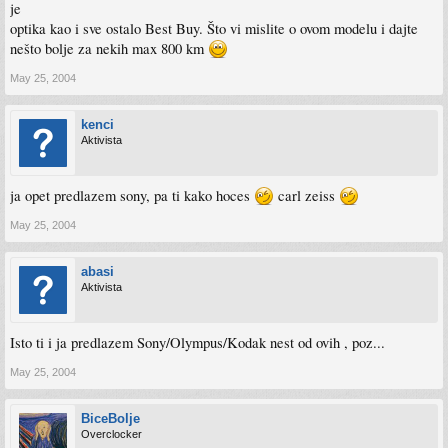
je
optika kao i sve ostalo Best Buy. Što vi mislite o ovom modelu i dajte
nešto bolje za nekih max 800 km
May 25, 2004
kenci
Aktivista
ja opet predlazem sony, pa ti kako hoces
carl zeiss
May 25, 2004
abasi
Aktivista
Isto ti i ja predlazem Sony/Olympus/Kodak nest od ovih , poz...
May 25, 2004
BiceBolje
Overclocker