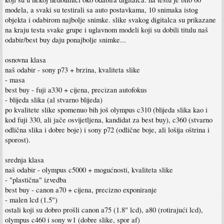
modela, a svaki su testirali sa auto postavkama, 10 snimaka istog
objekta i odabirom najbolje snimke. slike svakog digitalca su prikazane
na kraju testa svake grupe i uglavnom modeli koji su dobili titulu naš
odabir/best buy daju ponajbolje snimke...
osnovna klasa
naš odabir - sony p73 + brzina, kvaliteta slike
- masa
best buy - fuji a330 + cijena, precizan autofokus
- blijeda slika (al stvarno blijeda)
po kvalitete slike spomenuo bih još olympus c310 (blijeda slika kao i
kod fuji 330, ali jače osvijetljena, kandidat za best buy), c360 (stvarno
odlična slika i dobre boje) i sony p72 (odlične boje, ali lošija oštrina i
sporost).
srednja klasa
naš odabir - olympus c5000 + mogućnosti, kvaliteta slike
- "plastična" izvedba
best buy - canon a70 + cijena, precizno exponiranje
- malen lcd (1.5")
ostali koji su dobro prošli canon a75 (1.8" lcd), a80 (rotirajući lcd),
olympus c460 i sony w1 (dobre slike, spor af)