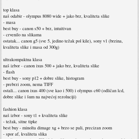
top klasa
naš odabir - olympus 8080 wide + jako brz, kvaliteta slike
- masa
best buy - canon s50 + brz, intuitivan
- crvenilo na slikama
ostatak... canon g5 (sve 5, jedino težak pol kile), sony v1 (brzina,
kvaliteta slike i masa od 300g)
ultrakompaktna klasa
naš izbor - canon ixus 500 + jako brz, kvaliteta slike
- flash
best buy - sony p12 + dobre slike, histogram
- prebrzi zoom, nema TIFF
ostali... canon ixus 400 (sve kao i 500) i olympus c60 (odličan lcd,
dobre slike i šum na najvećoj rezoluciji)
fashion klasa
naš izbor - sony t1 + kvaliteta slike
- težak, sitne tipke
best buy - minolta dimage xg + brzo se pali, precizan zoom
- spor af, kvaliteta slika