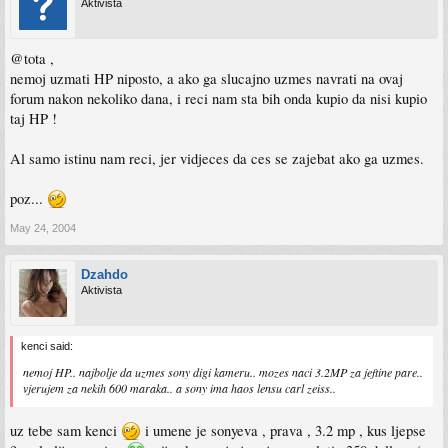
Aktivista
@tota ,
nemoj uzmati HP niposto, a ako ga slucajno uzmes navrati na ovaj
forum nakon nekoliko dana, i reci nam sta bih onda kupio da nisi kupio
taj HP !
Al samo istinu nam reci, jer vidjeces da ces se zajebat ako ga uzmes.
poz...
May 24, 2004
Dzahdo
Aktivista
kenci said:
nemoj HP.. najbolje da uzmes sony digi kameru.. mozes naci 3.2MP za jeftine pare..
vjerujem za nekih 600 maraka.. a sony ima haos lensu carl zeiss..
uz tebe sam kenci
i umene je sonyeva , prava , 3.2 mp , kus ljepse