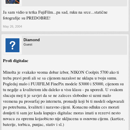
Ja sam vidio u tetka FujiFilm...pa sad, ruku na srce...statične
fotografije su PREDOBRE!
May 26, 2004
Diamond
Guest
Profi digitalac
Minolta je svakako veoma dobar izbor, NIKON Coolpix 5700 ako ti
treba pravi profi ali se sa cijenom nazalost ne uklapa u tvoju sumu.
Pogledaj malo i FUJIFILM FinePix modele S3000 i S5000, cijenom su
tu negdje a kvalitetom idu daleko u visu klasu - pa uporedi. U svakom
slucaju moj ti je savjet da se ne zaleces slobodno si uzmi malo
vremena pa prosurfaj po internetu, pronadji koji bi ti modeli odgovarali
po potrebama, kvaliteti i naravno cijeni. Konacnu odluku ces morati
donijeti ti sam jer kada kupujes digitalac moras imati u rezervi nesto
novaca za opremu kojaobicno nije ukljucena u osnovnu cijenu. (kartice,
baterije, torbica, punjac, stativ i sl.)