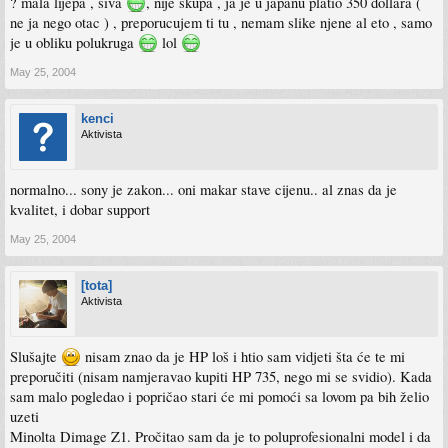
? mala lijepa , siva
, nije skupa , ja je u japanu platio 350 dollara (
ne ja nego otac ) , preporucujem ti tu , nemam slike njene al eto , samo
je u obliku polukruga
lol
May 25, 2004
kenci
Aktivista
normalno... sony je zakon... oni makar stave cijenu.. al znas da je
kvalitet, i dobar support
May 25, 2004
[tota]
Aktivista
Slušajte
nisam znao da je HP loš i htio sam vidjeti šta će te mi
preporučiti (nisam namjeravao kupiti HP 735, nego mi se svidio). Kada
sam malo pogledao i popričao stari će mi pomoći sa lovom pa bih želio
uzeti
Minolta Dimage Z1. Pročitao sam da je to poluprofesionalni model i da