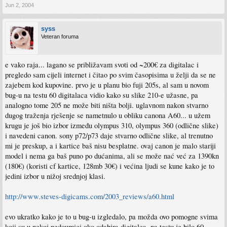
Jun 2, 2004
syss
Veteran foruma
e vako raja... lagano se približavam svoti od ~200€ za digitalac i
pregledo sam cijeli internet i čitao po svim časopisima u želji da se ne
zajebem kod kupovine. prvo je u planu bio fuji 205s, al sam u novom
bug-u na testu 60 digitalaca vidio kako su slike 210-e užasne, pa
analogno tome 205 ne može biti ništa bolji. uglavnom nakon stvarno
dugog traženja rješenje se nametnulo u obliku canona A60... u užem
krugu je još bio izbor između olympus 310, olympus 360 (odlične slike)
i navedeni canon. sony p72/p73 daje stvarno odlične slike, al trenutno
mi je preskup, a i kartice baš nisu besplatne. ovaj canon je malo stariji
model i nema ga baš puno po dućanima, ali se može nać već za 1390kn
(180€) (koristi cf kartice, 128mb 30€) i većina ljudi se kune kako je to
jedini izbor u nižoj srednjoj klasi.
http://www.steves-digicams.com/2003_reviews/a60.html
evo ukratko kako je to u bug-u izgledalo, pa možda ovo pomogne svima
koji su u nekoj nedoumici oko odabira digitalca. na testu je bilo 60