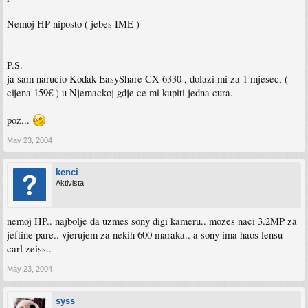
Nemoj HP niposto ( jebes IME )
P.S.
ja sam narucio Kodak EasyShare CX 6330 , dolazi mi za 1 mjesec, (
cijena 159€ ) u Njemackoj gdje ce mi kupiti jedna cura.
poz...
May 23, 2004
kenci
Aktivista
nemoj HP.. najbolje da uzmes sony digi kameru.. mozes naci 3.2MP za
jeftine pare.. vjerujem za nekih 600 maraka.. a sony ima haos lensu
carl zeiss..
May 23, 2004
syss