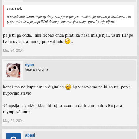
syss said:
a nekak opet imam osjećaj da je sony precijenjen, mislim vjerovatno je kvalitetan i to
(carl zeiss leća je poprilični dokaz), samo uvijek sony "gura" svoje cijene.
pa jebi ga onda.. nisi trebao onda pitati za nasa misljenja.. uzmi HP po
tvom ukusu, a nemoj po kvalitetu
...
May 24, 2004
syss
Veteran foruma
kenci ma ne kupujem ja digitalac
hp vjerovatno ne bi na uži popis
kupovine stavio
@tepsija... u nižoj klasi bi fuji-a uzeo, a da imam malo više para
olympus/canon
May 24, 2004
abasi