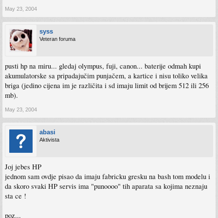
May 23, 2004
syss
Veteran foruma
pusti hp na miru... gledaj olympus, fuji, canon... baterije odmah kupi
akumulatorske sa pripadajučim punjačem, a kartice i nisu toliko velika
briga (jedino cijena im je različita i sd imaju limit od brijem 512 ili 256
mb).
May 23, 2004
abasi
Aktivista
Joj jebes HP
jednom sam ovdje pisao da imaju fabricku gresku na bash tom modelu i
da skoro svaki HP servis ima "punoooo" tih aparata sa kojima neznaju
sta ce !
poz...