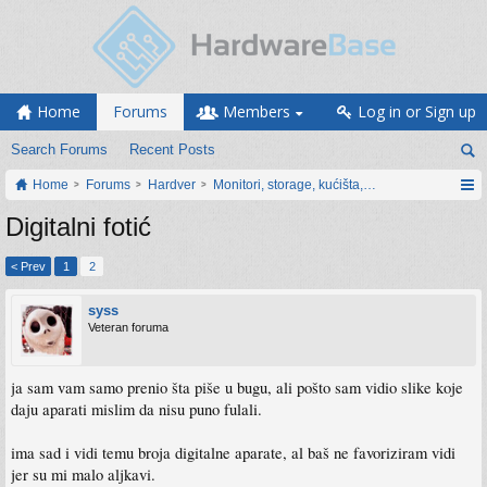
Home
Forums
Members
Log in or Sign up
Search Forums
Recent Posts
Home
Forums
Hardver
Monitori, storage, kućišta, periferija
Digitalni fotić
< Prev
1
2
syss
Veteran foruma
ja sam vam samo prenio šta piše u bugu, ali pošto sam vidio slike koje
daju aparati mislim da nisu puno fulali.
ima sad i vidi temu broja digitalne aparate, al baš ne favoriziram vidi
jer su mi malo aljkavi.