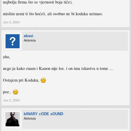
najbolja firma što se vjernosti boja tiče).
mislim uzmi ti što hoćeš, ali osobno ne bi kodaka uzimao.
Jun 3, 2004
abasi
Aktivista
aha,
nego ja kako znam i Kanon nije los. i on ima iskustva u tome ...
Ostajem pri Kodaku,
poz..
Jun 3, 2004
bINARY cODE sOUND
Aktivista