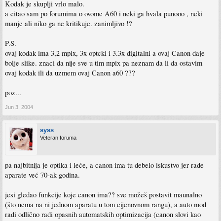
Kodak je skuplji vrlo malo.
a citao sam po forumima o ovome A60 i neki ga hvala punooo , neki
manje ali niko ga ne kritikuje. zanimljivo !?
P.S.
ovaj kodak ima 3,2 mpix, 3x optcki i 3.3x digitalni a ovaj Canon daje
bolje slike. znaci da nije sve u tim mpix pa neznam da li da ostavim
ovaj kodak ili da uzmem ovaj Canon a60 ???
poz...
Jun 3, 2004
syss
Veteran foruma
pa najbitnija je optika i leće, a canon ima tu debelo iskustvo jer rade
aparate već 70-ak godina.
jesi gledao funkcije koje canon ima?? sve možeš postavit maunalno
(što nema na ni jednom aparatu u tom cijenovnom rangu), a auto mod
radi odlično radi opasnih automatskih optimizacija (canon slovi kao