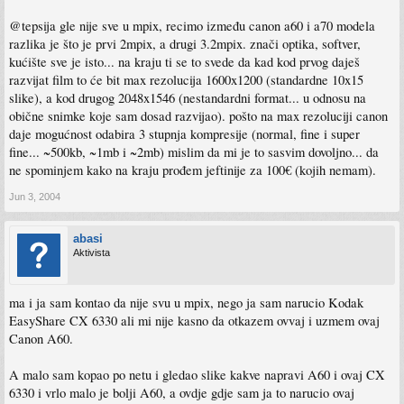
@tepsija gle nije sve u mpix, recimo između canon a60 i a70 modela
razlika je što je prvi 2mpix, a drugi 3.2mpix. znači optika, softver,
kućište sve je isto... na kraju ti se to svede da kad kod prvog daješ
razvijat film to će bit max rezolucija 1600x1200 (standardne 10x15
slike), a kod drugog 2048x1546 (nestandardni format... u odnosu na
obične snimke koje sam dosad razvijao). pošto na max rezoluciji canon
daje mogućnost odabira 3 stupnja kompresije (normal, fine i super
fine... ~500kb, ~1mb i ~2mb) mislim da mi je to sasvim dovoljno... da
ne spominjem kako na kraju prođem jeftinije za 100€ (kojih nemam).
Jun 3, 2004
abasi
Aktivista
ma i ja sam kontao da nije svu u mpix, nego ja sam narucio Kodak
EasyShare CX 6330 ali mi nije kasno da otkazem ovvaj i uzmem ovaj
Canon A60.
A malo sam kopao po netu i gledao slike kakve napravi A60 i ovaj CX
6330 i vrlo malo je bolji A60, a ovdje gdje sam ja to narucio ovaj