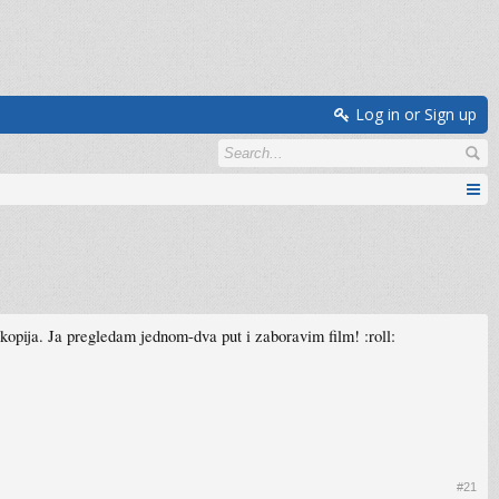
Log in or Sign up
 kopija. Ja pregledam jednom-dva put i zaboravim film! :roll:
#21