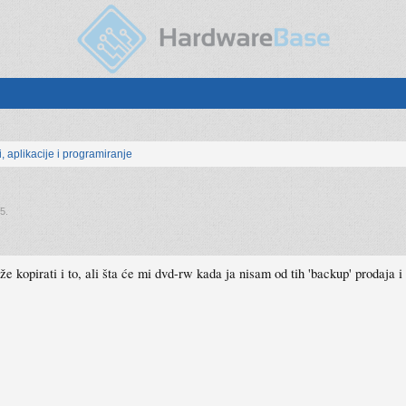
, aplikacije i programiranje
05
.
kopirati i to, ali šta će mi dvd-rw kada ja nisam od tih 'backup' prodaja i