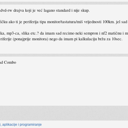
vd-rw drajva koji je već lagano standard i nije skup.
ičku ako ti je periferija tipa monitor/tastatura/miš vrijednosti 100km. jel 
taka, mp3-ca, slika etc.? da imam sad recimo neki sempron i nf2 matičnu i m
eriferije (ponajprije monitora) nego da imam pi kalkulaciju bržu za 10sec.
ad Combo
, aplikacije i programiranje