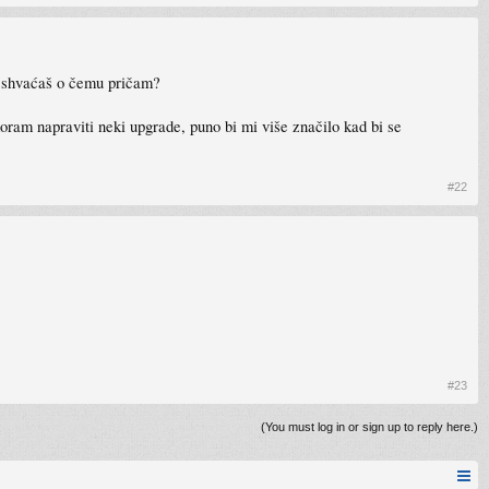
sad shvaćaš o čemu pričam?
oram napraviti neki upgrade, puno bi mi više značilo kad bi se
#22
#23
(You must log in or sign up to reply here.)