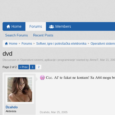
Home
Forums
Members
Search Forums
Recent Posts
Home
Forums
Softver, igre i potrošačka elektronika
Operativni sistemi
dvd
Discussion in '
Operativni sistemi, aplikacije i programiranje
' started by
AhmeT
,
Mar 21, 20
Page 2 of 2
< Prev
1
2
Ccc. Al' te fakat ne kontam! Sa A64 mogu brže 
Dzahdo
Aktivista
Dzahdo
,
Mar 25, 2005