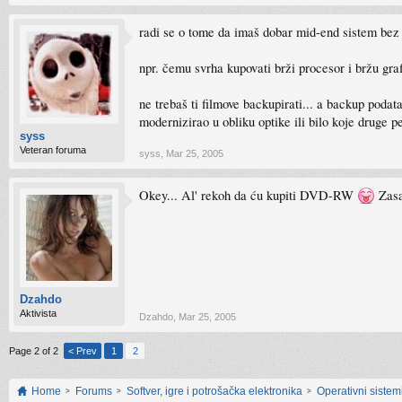
radi se o tome da imaš dobar mid-end sistem bez d
npr. čemu svrha kupovati brži procesor i bržu graf
ne trebaš ti filmove backupirati... a backup poda
modernizirao u obliku optike ili bilo koje druge p
syss
Veteran foruma
syss
,
Mar 25, 2005
Okey... Al' rekoh da ću kupiti DVD-RW
Zas
Dzahdo
Aktivista
Dzahdo
,
Mar 25, 2005
Page 2 of 2
< Prev
1
2
Home
Forums
Softver, igre i potrošačka elektronika
Operativni sistemi