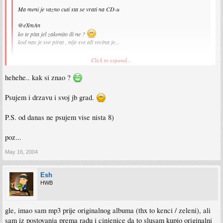
Ma meni je vazno cuti sta se vrati na CD-u
@eXmAn
ko te pita jel zakonito ili ne ?
kod nas je sve pirat , nije sve ali vecina je...
poz...
Click to expand...
hehehe.. kak si znao ?
A to je problem nasih ljudi
Jelde psujes drzavu svaki dan?
Psujem i drzavu i svoj jb grad.
P.S. od danas ne psujem vise nista 8)
poz...
May 16, 2004
Esh
HWB
gle, imao sam mp3 prije originalnog albuma (thx to kenci / zeleni), ali
sam iz postovanja prema radu i cinjenice da to slusam kupio originalni