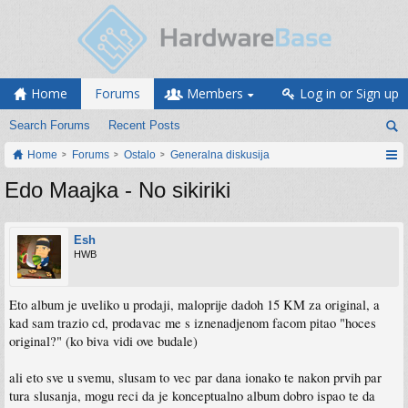
Home
Forums
Members
Log in or Sign up
Search Forums
Recent Posts
Home
Forums
Ostalo
Generalna diskusija
Edo Maajka - No sikiriki
Esh
HWB
Eto album je uveliko u prodaji, maloprije dadoh 15 KM za original, a
kad sam trazio cd, prodavac me s iznenadjenom facom pitao "hoces
original?" (ko biva vidi ove budale)
ali eto sve u svemu, slusam to vec par dana ionako te nakon prvih par
tura slusanja, mogu reci da je konceptualno album dobro ispao te da