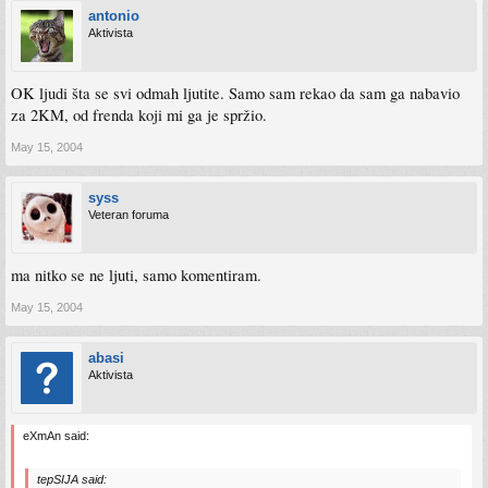
antonio
Aktivista
OK ljudi šta se svi odmah ljutite. Samo sam rekao da sam ga nabavio
za 2KM, od frenda koji mi ga je spržio.
May 15, 2004
syss
Veteran foruma
ma nitko se ne ljuti, samo komentiram.
May 15, 2004
abasi
Aktivista
eXmAn said:
tepSIJA said: