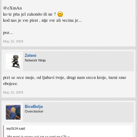
@eXmAn
ko te pita jel zakonito ili ne ?
kod nas je sve pirat , nije sve ali vecina je...
poz...
May 15, 2004
Zeleni
Network Ninja
przi se srce moje, od ljubavi tvoje, drugi nam srecu kroje, tuzni smo
obojeee.
May 15, 2004
BiceBolje
Overclocker
tepSIJA said:
Ma meni je vazno cuti sta se vrati na CD-u