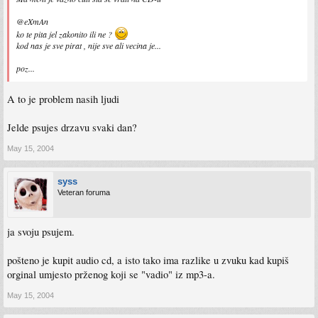
@eXmAn
ko te pita jel zakonito ili ne ?
kod nas je sve pirat , nije sve ali vecina je...
poz...
A to je problem nasih ljudi
Jelde psujes drzavu svaki dan?
May 15, 2004
syss
Veteran foruma
ja svoju psujem.
pošteno je kupit audio cd, a isto tako ima razlike u zvuku kad kupiš
orginal umjesto prženog koji se "vadio" iz mp3-a.
May 15, 2004