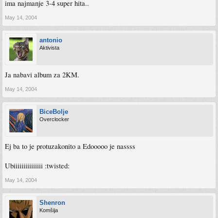
ima najmanje 3-4 super hita..
May 14, 2004
antonio
Aktivista
Ja nabavi album za 2KM.
May 14, 2004
BiceBolje
Overclocker
Ej ba to je protuzakonito a Edooooo je nassss
Ubiiiiiiiiiiiiiii :twisted:
May 14, 2004
Shenron
Komšija