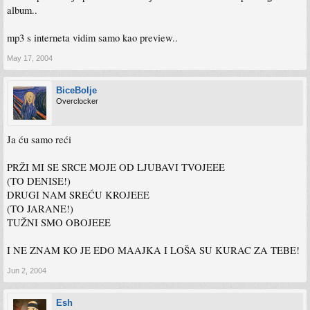
album..
mp3 s interneta vidim samo kao preview..
May 17, 2004
BiceBolje
Overclocker
Ja ću samo reći
PRŽI MI SE SRCE MOJE OD LJUBAVI TVOJEEE
(TO DENISE!)
DRUGI NAM SREĆU KROJEEE
(TO JARANE!)
TUŽNI SMO OBOJEEE
I NE ZNAM KO JE EDO MAAJKA I LOŠA SU KURAC ZA TEBE!
Jun 2, 2004
Esh