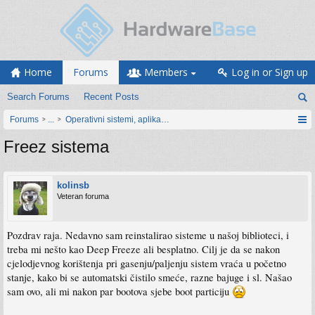
Home
Forums
Members
Log in or Sign up
Search Forums
Recent Posts
Forums
...
Operativni sistemi, aplikacije i programiranje
Freez sistema
kolinsb
Veteran foruma
Pozdrav raja. Nedavno sam reinstalirao sisteme u našoj biblioteci, i
treba mi nešto kao Deep Freeze ali besplatno. Cilj je da se nakon
cjelodjevnog korištenja pri gasenju/paljenju sistem vraća u početno
stanje, kako bi se automatski čistilo smeće, razne bajuge i sl. Našao
sam ovo, ali mi nakon par bootova sjebe boot particiju