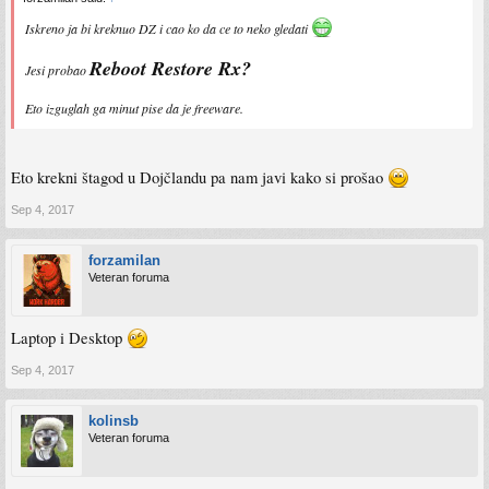
Iskreno ja bi kreknuo DZ i cao ko da ce to neko gledati
Reboot Restore Rx?
Jesi probao
Eto izguglah ga minut pise da je freeware.
Eto krekni štagod u Dojčlandu pa nam javi kako si prošao
Sep 4, 2017
forzamilan
Veteran foruma
Laptop i Desktop
Sep 4, 2017
kolinsb
Veteran foruma