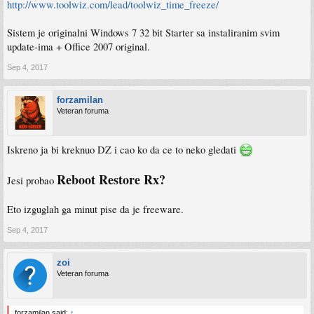
http://www.toolwiz.com/lead/toolwiz_time_freeze/
Sistem je originalni Windows 7 32 bit Starter sa instaliranim svim
update-ima + Office 2007 original.
Sep 4, 2017
forzamilan
Veteran foruma
Iskreno ja bi kreknuo DZ i cao ko da ce to neko gledati
Reboot Restore Rx?
Jesi probao
Eto izguglah ga minut pise da je freeware.
Sep 4, 2017
zoi
Veteran foruma
forzamilan said:
↑