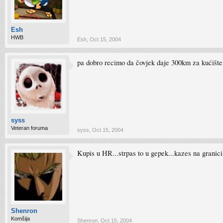
Esh
HWB
Esh
,
Oct 15, 2004
pa dobro recimo da čovjek daje 300km za kućište, 
syss
Veteran foruma
syss
,
Oct 15, 2004
Kupis u HR...strpas to u gepek...kazes na granici 
Shenron
Komšija
Shenron
,
Oct 15, 2004