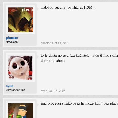
...do3oo pucam...pa shta uß1y3M...
phactor
Novi član
phactor
,
Oct 14, 2004
to je dosta novaca (za kućište)... ajde ti fino sko
dobrom dućanu.
syss
Veteran foruma
syss
,
Oct 14, 2004
ima procedura kako se iz hr moze kupit bez placanj