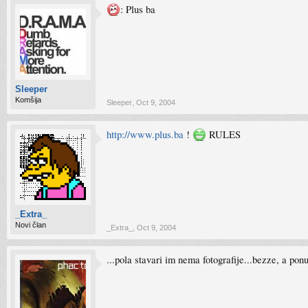
: Plus ba
Sleeper
Komšija
Sleeper
,
Oct 9, 2004
http://www.plus.ba
!
RULES
_Extra_
Novi član
_Extra_
,
Oct 9, 2004
...pola stavari im nema fotografije...bezze, a ponu