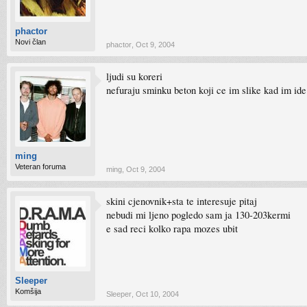
phactor
Novi član
phactor
,
Oct 9, 2004
ljudi su koreri
nefuraju sminku beton koji ce im slike kad im ide
ming
Veteran foruma
ming
,
Oct 9, 2004
skini cjenovnik+sta te interesuje pitaj
nebudi mi ljeno pogledo sam ja 130-203kermi
e sad reci kolko rapa mozes ubit
Sleeper
Komšija
Sleeper
,
Oct 10, 2004