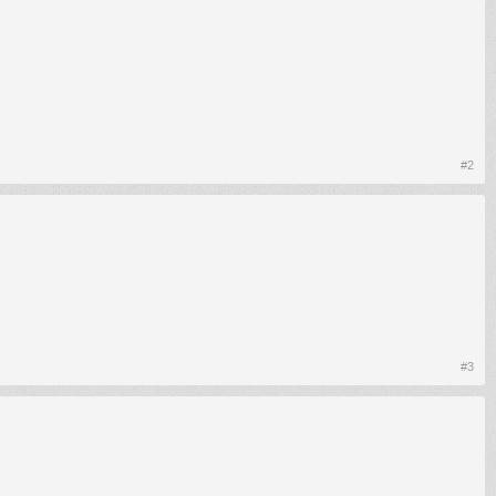
#2
#3