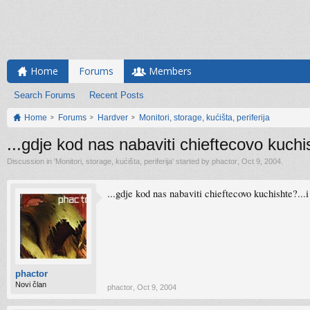
Home
Forums
Members
Search Forums
Recent Posts
Home
Forums
Hardver
Monitori, storage, kućišta, periferija
...gdje kod nas nabaviti chieftecovo kuchi
Discussion in '
Monitori, storage, kućišta, periferija
' started by
phactor
,
Oct 9, 2004
.
...gdje kod nas nabaviti chieftecovo kuchishte?...i
phactor
Novi član
phactor
,
Oct 9, 2004