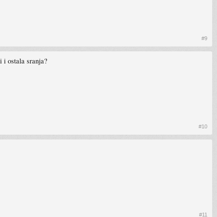
#9
 i ostala sranja?
#10
#11