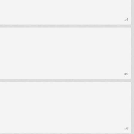
#4
#5
#6