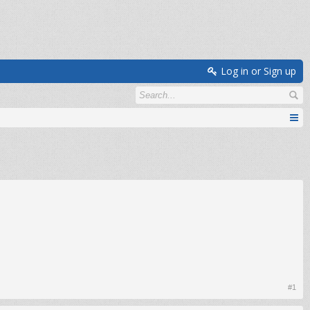
Log in or Sign up
#1