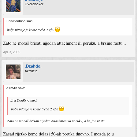
Overclocker
EnisDonKing said:
bolje pitanje je kome treba 2 gb?
Zato ne moraš brisati nijedan attachment ili poruku, a brzine rastu...
Apr 3, 2005
.Dzahdo.
Aktivista
eXmAn said:
EnisDonKing said:
bolje pitanje je kome treba 2 gb?
Zato ne moraš brisati nijedan attachment ili poruku, a brzine rastu...
Zasad rijetko kome dolazi 50-ak poruka dnevno. I možda je u