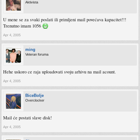
Aktivista
U mene se za svaki poslati ili primljeni mail povećava kapacitet!!!
Trenutno imam 1056
Apr 4, 2005
ming
Veteran foruma
Hehe uskoro ce raja uploadovati svoju arhivu na mail acount.
Apr 4, 2005
BiceBolje
Overclocker
Mail će postati slave disk!
Apr 4, 2005