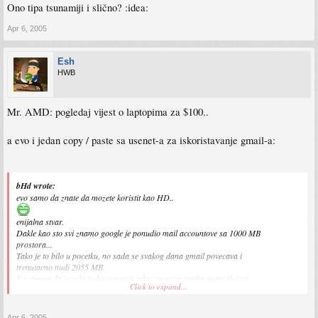
Ono tipa tsunamiji i slično? :idea:
Apr 6, 2005
Esh
HWB
Mr. AMD: pogledaj vijest o laptopima za $100..
a evo i jedan copy / paste sa usenet-a za iskoristavanje gmail-a:
bHd wrote:
evo samo da znate da mozete koristit kao HD..
enijalna stvar.
Dakle kao sto svi znamo google je ponudio mail accountove sa 1000 MB
prostora...
Tako je to bilo u pocetku, no sada se svakog dana gmail povecava i
trenutacno nudi 2055 MB.
Svi znamo da je vrlo tesko popuniti takav prostor mailovima(cak i sa
Click to expand...
attachmentima), te da vecina tog prostora ostaje prazna...
No pametni ljudi razmisljali su kako bi tu kolicinu prostora mogli
Apr 6, 2005