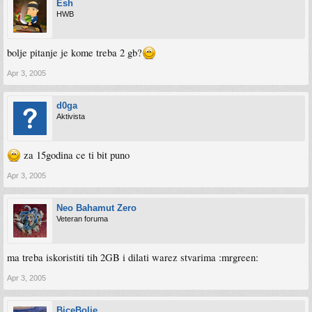
Esh
HWB
bolje pitanje je kome treba 2 gb?
Apr 3, 2005
d0ga
Aktivista
za 15godina ce ti bit puno
Apr 3, 2005
Neo Bahamut Zero
Veteran foruma
ma treba iskoristiti tih 2GB i dilati warez stvarima :mrgreen:
Apr 3, 2005
BiceBolje