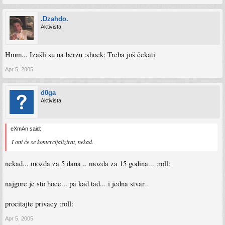
.Dzahdo.
Aktivista
Hmm... Izašli su na berzu :shock: Treba još čekati
Apr 5, 2005
d0ga
Aktivista
eXmAn said:
I oni će se komercijalizirat, nekad.
nekad... mozda za 5 dana .. mozda za 15 godina... :roll:
najgore je sto hoce... pa kad tad... i jedna stvar..
procitajte privacy :roll:
Apr 5, 2005