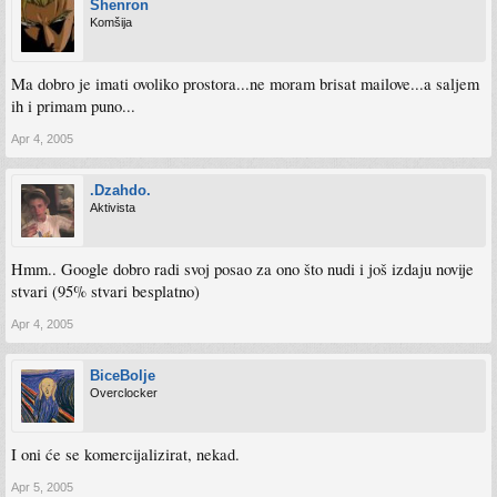
Shenron
Komšija
Ma dobro je imati ovoliko prostora...ne moram brisat mailove...a saljem
ih i primam puno...
Apr 4, 2005
.Dzahdo.
Aktivista
Hmm.. Google dobro radi svoj posao za ono što nudi i još izdaju novije
stvari (95% stvari besplatno)
Apr 4, 2005
BiceBolje
Overclocker
I oni će se komercijalizirat, nekad.
Apr 5, 2005