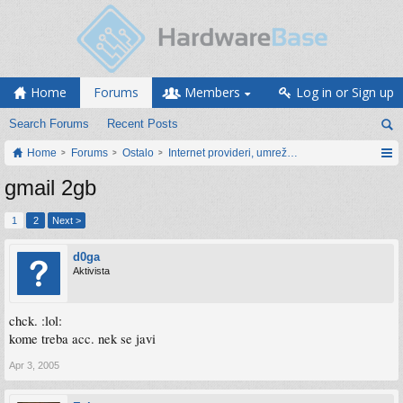
Home
Forums
Members
Log in or Sign up
Search Forums
Recent Posts
Home
Forums
Ostalo
Internet provideri, umrežavanje i web servisi
gmail 2gb
1
2
Next >
d0ga
Aktivista
chck. :lol:
kome treba acc. nek se javi
Apr 3, 2005