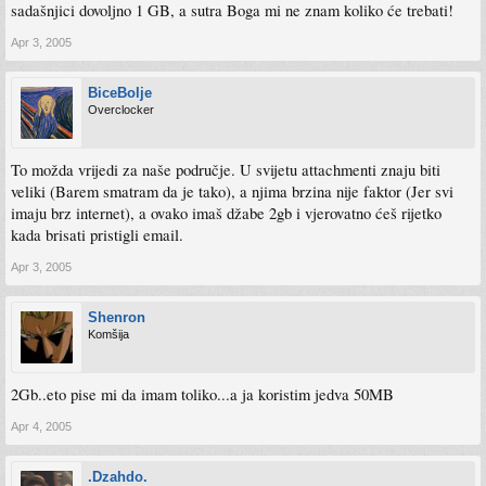
sadašnjici dovoljno 1 GB, a sutra Boga mi ne znam koliko će trebati!
Apr 3, 2005
BiceBolje
Overclocker
To možda vrijedi za naše područje. U svijetu attachmenti znaju biti
veliki (Barem smatram da je tako), a njima brzina nije faktor (Jer svi
imaju brz internet), a ovako imaš džabe 2gb i vjerovatno ćeš rijetko
kada brisati pristigli email.
Apr 3, 2005
Shenron
Komšija
2Gb..eto pise mi da imam toliko...a ja koristim jedva 50MB
Apr 4, 2005
.Dzahdo.