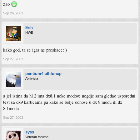
zao
Sep 26, 2003
Esh
HWB
kako god, ta se igra ne preskace: )
Sep 27, 2003
pentium4-athlonxp
Aktivista
a jel istina da hl 2 ima dx8.1 neke modove negdje sam gledao usporedni
test sa dx9 karticama pa kako se bolje odnose u dx 9 modu ili dx
8.1modu
Sep 27, 2003
syss
Veteran foruma