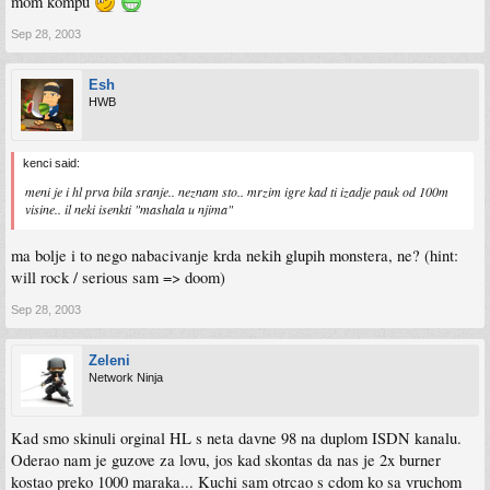
mom kompu
Sep 28, 2003
Esh
HWB
kenci said:
meni je i hl prva bila sranje.. neznam sto.. mrzim igre kad ti izadje pauk od 100m
visine.. il neki isenkti "mashala u njima"
ma bolje i to nego nabacivanje krda nekih glupih monstera, ne? (hint:
will rock / serious sam => doom)
Sep 28, 2003
Zeleni
Network Ninja
Kad smo skinuli orginal HL s neta davne 98 na duplom ISDN kanalu.
Oderao nam je guzove za lovu, jos kad skontas da nas je 2x burner
kostao preko 1000 maraka... Kuchi sam otrcao s cdom ko sa vruchom