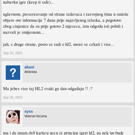
nabavku igre (keep it safe)...
uglavnom, presereavanje od strane izdavaca i razvojnog tima u smislu
objave ove informacije 7 dana prije najavljenog izlaska, a pogotovo
zbog cinjenice da su prije gotovo 2 mjeseca, istu odgodu isti pobili i
nazvali je smijesnom...
jah, s druge strane, posto se radi o hl2, moze se cekati i vise...
Sep 25, 2003
abasi
Aktivista
Ma jebes vise taj HL2 svaki ga dan odgađaju !! :?
Sep 26, 2003
syss
Veteran foruma
ma i da imam dx9 karticu necu iz principa igrat hl2, pa nek im bude