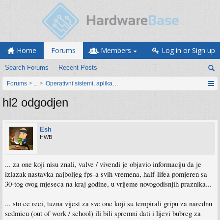
Home
Forums
Members
Log in or Sign up
Search Forums
Recent Posts
Forums
...
Operativni sistemi, aplikacije i programiranje
hl2 odgodjen
Esh
HWB
... za one koji nisu znali, valve / vivendi je objavio informaciju da je
izlazak nastavka najboljeg fps-a svih vremena, half-lifea pomjeren sa
30-tog ovog mjeseca na kraj godine, u vrijeme novogodisnjih praznika...
... sto ce reci, tuzna vijest za sve one koji su tempirali gripu za narednu
sedmicu (out of work / school) ili bili spremni dati i lijevi bubreg za