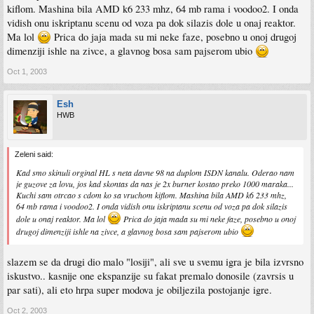
kiflom. Mashina bila AMD k6 233 mhz, 64 mb rama i voodoo2. I onda
vidish onu iskriptanu scenu od voza pa dok silazis dole u onaj reaktor.
Ma lol
Prica do jaja mada su mi neke faze, posebno u onoj drugoj
dimenziji ishle na zivce, a glavnog bosa sam pajserom ubio
Oct 1, 2003
Esh
HWB
Zeleni said:
Kad smo skinuli orginal HL s neta davne 98 na duplom ISDN kanalu. Oderao nam
je guzove za lovu, jos kad skontas da nas je 2x burner kostao preko 1000 maraka...
Kuchi sam otrcao s cdom ko sa vruchom kiflom. Mashina bila AMD k6 233 mhz,
64 mb rama i voodoo2. I onda vidish onu iskriptanu scenu od voza pa dok silazis
dole u onaj reaktor. Ma lol
Prica do jaja mada su mi neke faze, posebno u onoj
drugoj dimenziji ishle na zivce, a glavnog bosa sam pajserom ubio
slazem se da drugi dio malo "losiji", ali sve u svemu igra je bila izvrsno
iskustvo.. kasnije one ekspanzije su fakat premalo donosile (zavrsis u
par sati), ali eto hrpa super modova je obiljezila postojanje igre.
Oct 2, 2003