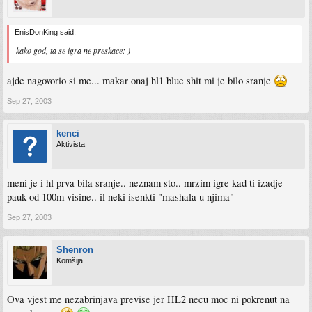
EnisDonKing said:
kako god, ta se igra ne preskace: )
ajde nagovorio si me... makar onaj hl1 blue shit mi je bilo sranje
Sep 27, 2003
kenci
Aktivista
meni je i hl prva bila sranje.. neznam sto.. mrzim igre kad ti izadje
pauk od 100m visine.. il neki isenkti "mashala u njima"
Sep 27, 2003
Shenron
Komšija
Ova vjest me nezabrinjava previse jer HL2 necu moc ni pokrenut na