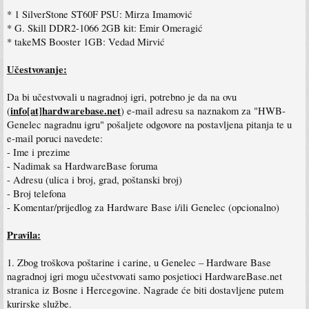
* 1 SilverStone ST60F PSU: Mirza Imamović
* G. Skill DDR2-1066 2GB kit: Emir Omeragić
* takeMS Booster 1GB: Vedad Mirvić
Učestvovanje:
Da bi učestvovali u nagradnoj igri, potrebno je da na ovu
info[at]hardwarebase.net
(
) e-mail adresu sa naznakom za "HWB-
Genelec nagradnu igru" pošaljete odgovore na postavljena pitanja te u
e-mail poruci navedete:
- Ime i prezime
- Nadimak sa HardwareBase foruma
- Adresu (ulica i broj, grad, poštanski broj)
- Broj telefona
- Komentar/prijedlog za Hardware Base i/ili Genelec (opcionalno)
Pravila:
1. Zbog troškova poštarine i carine, u Genelec – Hardware Base
nagradnoj igri mogu učestvovati samo posjetioci HardwareBase.net
stranica iz Bosne i Hercegovine. Nagrade će biti dostavljene putem
kurirske službe.