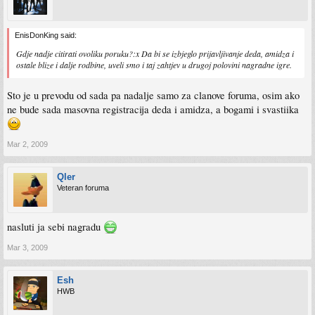
EnisDonKing said:
Gdje nadje citirati ovoliku poruku?:x Da bi se izbjeglo prijavljivanje deda, amidza i
ostale blize i dalje rodbine, uveli smo i taj zahtjev u drugoj polovini nagradne igre.
Sto je u prevodu od sada pa nadalje samo za clanove foruma, osim ako
ne bude sada masovna registracija deda i amidza, a bogami i svastiika
Mar 2, 2009
Qler
Veteran foruma
nasluti ja sebi nagradu
Mar 3, 2009
Esh
HWB