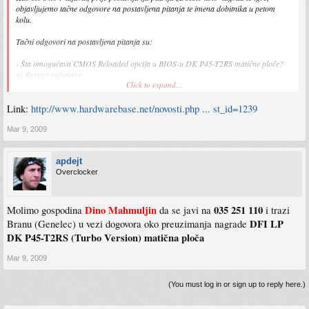
objavljujemo tačne odgovore na postavljena pitanja te imena dobitnika u petom
kolu.
Tačni odgovori na postavljena pitanja su:
- Šta omogućava CMOS Reloaded opcija u BIOS-u DK P45-T2RS matične ploče?
a) Restart računara
Click to expand...
b) CMOS clear
c) Spašavanje BIOS postavki
Link:
http://www.hardwarebase.net/novosti.php ... st_id=1239
- DFI LP DK P45-T2RS ploča donosi podršku za ATI CrossFireX režim u PCIe
Mar 9, 2009
konfiguraciji:
a) x16/x16
b) x8/x8
apdejt
Overclocker
Dobitnici:
* DFI LP DK P45-T2RS (Turbo Version) matična ploča:
Dino Mahmuljin
Dino Mahmuljin
035 251 110
Molimo gospodina
da se javi na
i trazi
* G. Skill DDR2-1066 2GB kit:
Alan Blagojević
* takeMS Booster 1GB:
Harun Karavdić
DFI LP
Branu (Genelec) u vezi dogovora oko preuzimanja nagrade
DK P45-T2RS (Turbo Version) matična ploča
Sretni dobitnici će više detalja o preuzimanju nagrada dobiti putem e-maila.
Ostalim posjetiocima naših stranica više sreće želimo naredne sedmice.
Mar 9, 2009
(You must log in or sign up to reply here.)