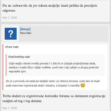
Da ne zaboravite da jos tokom nedjelje imati priliku da posaljete
odgovore.
Mar 7, 2009
[Amar]
Novi član
nFare said:
EnisDonKing said:
Gdje nadje citirati ovoliku poruku?:x Da bi se izbjeglo prijavljivanje deda,
amidza i ostale blize i dalje rodbine, uveli smo i taj zahtjev u drugoj polovini
nagradne igre.
Sto je u prevodu od sada pa nadalje samo za clanove foruma, osim ako ne bude
sada masovna registracija deda i amidza, a bogami i svastiika
Treba dodati:za registrovane korisnike foruma sa datumom registracije
ranijim od tog i tog datuma
Mar 7, 2009