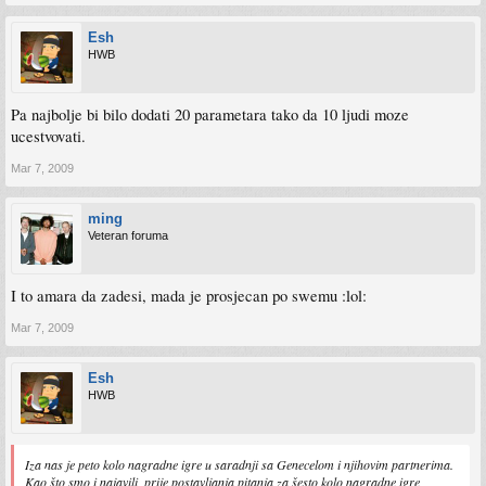
Esh
HWB
Pa najbolje bi bilo dodati 20 parametara tako da 10 ljudi moze
ucestvovati.
Mar 7, 2009
ming
Veteran foruma
I to amara da zadesi, mada je prosjecan po swemu :lol:
Mar 7, 2009
Esh
HWB
Iza nas je peto kolo nagradne igre u saradnji sa Genecelom i njihovim partnerima.
Kao što smo i najavili, prije postavljanja pitanja za šesto kolo nagradne igre,