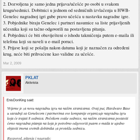
2. Dozvoljena je samo jedna prijava/učešće po osobi u svakom
krugu/sedmici. Dobitnici u jednom od sedmičnih izvlačenja u HWB-
Genelec nagradnoj igri gube pravo učešća u nastavku nagradne igre.
3. Pobjednike biraju Genelec i partneri nasumice sa liste prijavljenih
učesnika koji su tačno odgovorili na postavljena pitanja.
4. Pobjednici će biti obaviješteni o ishodu takmičenja putem e-maila ili
telefona koji su naveli u e-mail poruci.
5. Prijave koji se pošalju nakon datuma koji je naznačen za određeni
krug, neće biti prihvaćene kao validne za učešće.
Mar 2, 2009
PKLAT
Aktivista
EnisDonKing said:
Vrijeme je za novu nagradnu igru na našim stranicama. Ovaj put, Hardware Base
u saradnji sa Genelecom i partnerima ove kompanije organizuje nagradnu igru
koja će trajati 8 sedmica. Početkom svake sedmice, na našim stranicama postaviti
ćemo nagradna pitanja na koja je potrebno odgovoriti putem e-maila te ujedno
objaviti imena sretnih dobitnika za proteklu sedmicu.
Raspored, pitanja i nagrade: