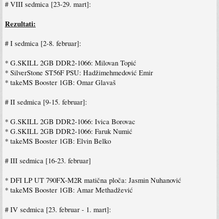
# VIII sedmica [23-29. mart]:
Rezultati:
# I sedmica [2-8. februar]:
* G.SKILL 2GB DDR2-1066: Milovan Topić
* SilverStone ST56F PSU: Hadžimehmedović Emir
* takeMS Booster 1GB: Omar Glavaš
# II sedmica [9-15. februar]:
* G.SKILL 2GB DDR2-1066: Ivica Borovac
* G.SKILL 2GB DDR2-1066: Faruk Numić
* takeMS Booster 1GB: Elvin Belko
# III sedmica [16-23. februar]
* DFI LP UT 790FX-M2R matična ploča: Jasmin Nuhanović
* takeMS Booster 1GB: Amar Methadžević
# IV sedmica [23. februar - 1. mart]: