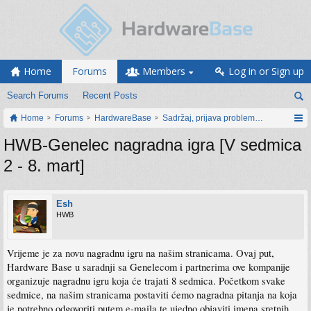
Home
Forums
Members
Log in or Sign up
Search Forums
Recent Posts
Home
Forums
HardwareBase
Sadržaj, prijava problema i prijedlozi
HWB-Genelec nagradna igra [V sedmica
2 - 8. mart]
Esh
HWB
Vrijeme je za novu nagradnu igru na našim stranicama. Ovaj put,
Hardware Base u saradnji sa Genelecom i partnerima ove kompanije
organizuje nagradnu igru koja će trajati 8 sedmica. Početkom svake
sedmice, na našim stranicama postaviti ćemo nagradna pitanja na koja
je potrebno odgovoriti putem e-maila te ujedno objaviti imena sretnih