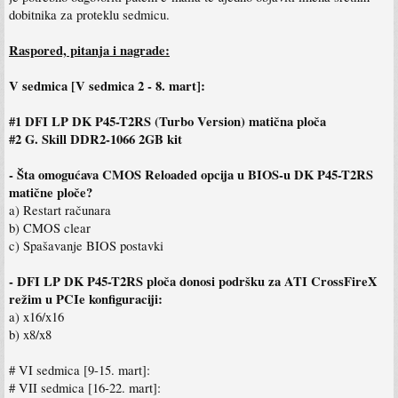
dobitnika za proteklu sedmicu.
Raspored, pitanja i nagrade:
V sedmica [V sedmica 2 - 8. mart]:
#1 DFI LP DK P45-T2RS (Turbo Version) matična ploča
#2 G. Skill DDR2-1066 2GB kit
- Šta omogućava CMOS Reloaded opcija u BIOS-u DK P45-T2RS
matične ploče?
a) Restart računara
b) CMOS clear
c) Spašavanje BIOS postavki
- DFI LP DK P45-T2RS ploča donosi podršku za ATI CrossFireX
režim u PCIe konfiguraciji:
a) x16/x16
b) x8/x8
# VI sedmica [9-15. mart]:
# VII sedmica [16-22. mart]: