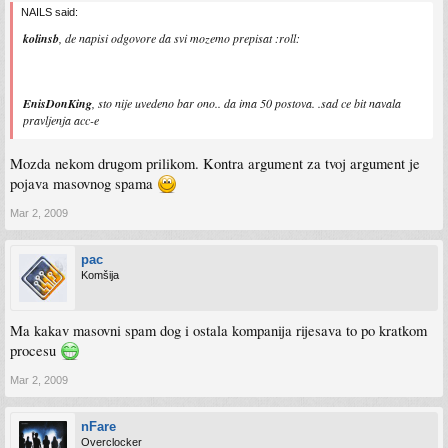
NAILS said:
kolinsb
, de napisi odgovore da svi mozemo prepisat :roll:
EnisDonKing
, sto nije uvedeno bar ono.. da ima 50 postova. .sad ce bit navala
pravljenja acc-e
Mozda nekom drugom prilikom. Kontra argument za tvoj argument je
pojava masovnog spama
Mar 2, 2009
pac
Komšija
Ma kakav masovni spam dog i ostala kompanija rijesava to po kratkom
procesu
Mar 2, 2009
nFare
Overclocker