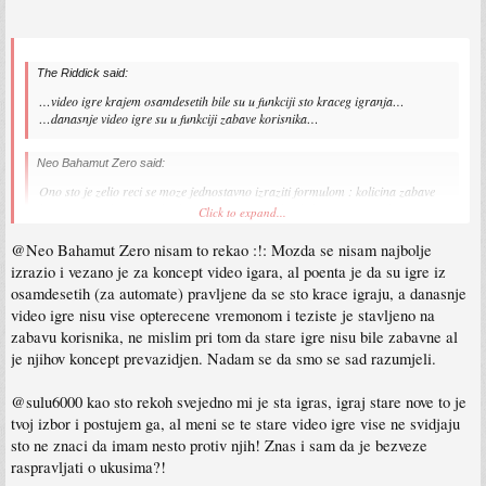
The Riddick said:
…video igre krajem osamdesetih bile su u funkciji sto kraceg igranja…
…danasnje video igre su u funkciji zabave korisnika…
Neo Bahamut Zero said:
Ono sto je zelio reci se moze jednostavno izraziti formulom : kolicina zabave
koju pruza jedna igra, direktno je proporcionalna kolicini vremena koje je
Click to expand...
potrebno da se igra zavrsi. :lol: :lol: :lol:
@Neo Bahamut Zero nisam to rekao :!: Mozda se nisam najbolje
izrazio i vezano je za koncept video igara, al poenta je da su igre iz
osamdesetih (za automate) pravljene da se sto krace igraju, a danasnje
video igre nisu vise opterecene vremonom i teziste je stavljeno na
zabavu korisnika, ne mislim pri tom da stare igre nisu bile zabavne al
je njihov koncept prevazidjen. Nadam se da smo se sad razumjeli.
@sulu6000 kao sto rekoh svejedno mi je sta igras, igraj stare nove to je
tvoj izbor i postujem ga, al meni se te stare video igre vise ne svidjaju
sto ne znaci da imam nesto protiv njih! Znas i sam da je bezveze
raspravljati o ukusima?!