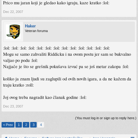
Prico mu jaran koji je gledao kako igraju, kaze kratko :lol:
Dec 22, 2007
Haker
Veteran foruma
:lol: :lol: :lol: :lol: :lol: :lol: :lol: :lol: :lol: :lol: :lol: :lol: :lol:
Mogu se samo zahvaliti Riddicku i na ovom postu jer sam se bukvalno
valjao po podu :lol:
Najjače je što se grešnik pokušava izvuć pa se još metar zakopa :lol:
koliko ja znam ljudi su zaglupili od ovih novih igara, a da ne kažem da
traju kratko :roll:
Joj ovog treba nagradit kao članak godine :lol:
Dec 23, 2007
(You must log in or sign up to reply here.)
< Prev
1
2
3
4