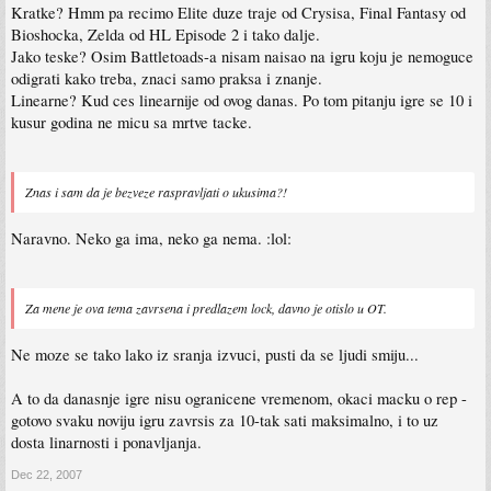
Kratke? Hmm pa recimo Elite duze traje od Crysisa, Final Fantasy od
Bioshocka, Zelda od HL Episode 2 i tako dalje.
Jako teske? Osim Battletoads-a nisam naisao na igru koju je nemoguce
odigrati kako treba, znaci samo praksa i znanje.
Linearne? Kud ces linearnije od ovog danas. Po tom pitanju igre se 10 i
kusur godina ne micu sa mrtve tacke.
Znas i sam da je bezveze raspravljati o ukusima?!
Naravno. Neko ga ima, neko ga nema. :lol:
Za mene je ova tema zavrsena i predlazem lock, davno je otislo u OT.
Ne moze se tako lako iz sranja izvuci, pusti da se ljudi smiju...
A to da danasnje igre nisu ogranicene vremenom, okaci macku o rep -
gotovo svaku noviju igru zavrsis za 10-tak sati maksimalno, i to uz
dosta linarnosti i ponavljanja.
Dec 22, 2007