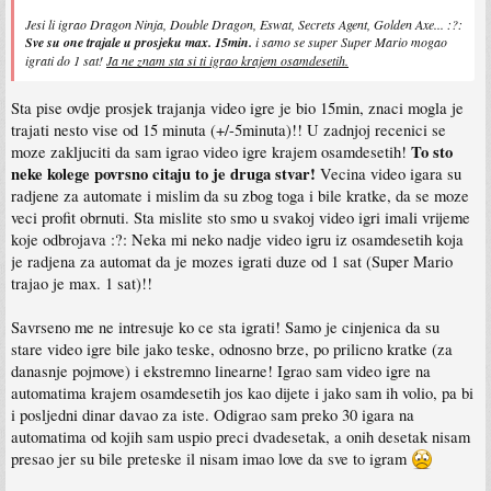
Jesi li igrao Dragon Ninja, Double Dragon, Eswat, Secrets Agent, Golden Axe... :?:
Sve su one trajale u prosjeku max. 15min.
i samo se super Super Mario mogao
igrati do 1 sat!
Ja ne znam sta si ti igrao krajem osamdesetih.
Sta pise ovdje prosjek trajanja video igre je bio 15min, znaci mogla je
trajati nesto vise od 15 minuta (+/-5minuta)!! U zadnjoj recenici se
To sto
moze zakljuciti da sam igrao video igre krajem osamdesetih!
neke kolege povrsno citaju to je druga stvar!
Vecina video igara su
radjene za automate i mislim da su zbog toga i bile kratke, da se moze
veci profit obrnuti. Sta mislite sto smo u svakoj video igri imali vrijeme
koje odbrojava :?: Neka mi neko nadje video igru iz osamdesetih koja
je radjena za automat da je mozes igrati duze od 1 sat (Super Mario
trajao je max. 1 sat)!!
Savrseno me ne intresuje ko ce sta igrati! Samo je cinjenica da su
stare video igre bile jako teske, odnosno brze, po prilicno kratke (za
danasnje pojmove) i ekstremno linearne! Igrao sam video igre na
automatima krajem osamdesetih jos kao dijete i jako sam ih volio, pa bi
i posljedni dinar davao za iste. Odigrao sam preko 30 igara na
automatima od kojih sam uspio preci dvadesetak, a onih desetak nisam
presao jer su bile preteske il nisam imao love da sve to igram