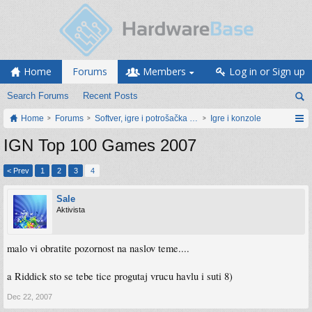
Home
Forums
Members
Log in or Sign up
Search Forums
Recent Posts
Home
Forums
Softver, igre i potrošačka elektronika
Igre i konzole
IGN Top 100 Games 2007
< Prev
1
2
3
4
Sale
Aktivista
malo vi obratite pozornost na naslov teme....
a Riddick sto se tebe tice progutaj vrucu havlu i suti 8)
Dec 22, 2007