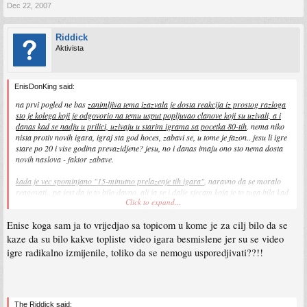
Dec 22, 2007
Riddick
Aktivista
EnisDonKing said:
na prvi pogled ne bas
zanimljiva tema izazvala je dosta reakcija iz prostog razloga
sto je kolega koji je odgovorio na temu usput popljuvao clanove koji su uzivali, a i
danas kad se nadju u prilici, uzivaju u starim igrama sa pocetka 80-tih
. nema niko
nista protiv novih igara, igraj sta god hoces, zabavi se, u tome je fazon.. jesu li igre
stare po 20 i vise godina prevazidjene? jesu, no i danas imaju ono sto nema dosta
novih naslova - faktor zabave.
kada je vec spominjano "15-minutno prelazenje tih igara"
, naravno da se moralo
reagovati.. pa jest da je to bilo davno, ali ja se i dalje sjecam koja je to tuga bila kad
Click to expand...
bi starci gasili sve i slali na spavanje, a nesto igras citav dan i jos nisi zavrsio pa
onda u zoru nastavak, a uz to ti jaran donosi novu kasetu, disketu ili sta vec. dobro,
Enise koga sam ja to vrijedjao sa topicom u kome je za cilj bilo da se
mozda smo vecina glupi za danasnje standarde, ali stare igre po duzini trajanja i
kvaliteti samog gameplaya, su kilometrima ispred danasnjih, strogo komercijalnih
kaze da su bilo kakve topliste video igara besmislene jer su se video
naslova..
igre radikalno izmijenile, toliko da se nemogu usporedjivati??!!
tako da ono, mozete okoncati raspravu, recene su neke stvari koje ne treba da se
pojavljaju na forumu, ali
nemojte bezze vrijedjati uspomene i jos onda sa smijesnim
argumentima ocekivati da neko predje preko toga
.
The Riddick said: