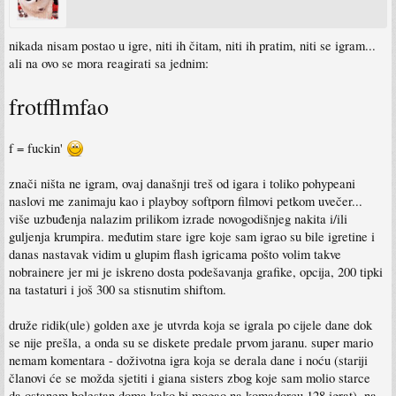
nikada nisam postao u igre, niti ih čitam, niti ih pratim, niti se igram...
ali na ovo se mora reagirati sa jednim:
frotfflmfao
f = fuckin'
znači ništa ne igram, ovaj današnji treš od igara i toliko pohypeani
naslovi me zanimaju kao i playboy softporn filmovi petkom uvečer...
više uzbuđenja nalazim prilikom izrade novogodišnjeg nakita i/ili
guljenja krumpira. međutim stare igre koje sam igrao su bile igretine i
danas nastavak vidim u glupim flash igricama pošto volim takve
nobrainere jer mi je iskreno dosta podešavanja grafike, opcija, 200 tipki
na tastaturi i još 300 sa stisnutim shiftom.
druže ridik(ule) golden axe je utvrda koja se igrala po cijele dane dok
se nije prešla, a onda su se diskete predale prvom jaranu. super mario
nemam komentara - doživotna igra koja se derala dane i noću (stariji
članovi će se možda sjetiti i giana sisters zbog koje sam molio starce
da ostanem bolestan doma kako bi mogao na komadorcu 128 igrat), na