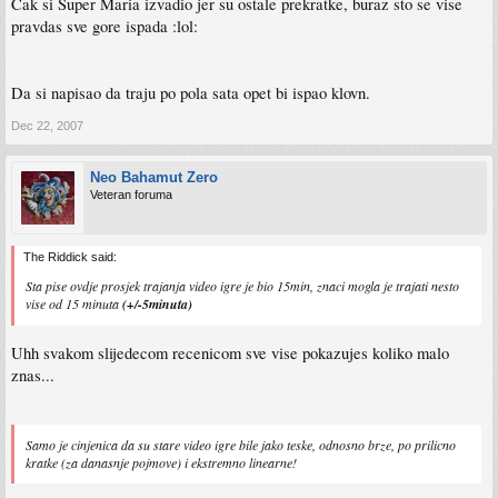
Cak si Super Maria izvadio jer su ostale prekratke, buraz sto se vise
pravdas sve gore ispada :lol:
Da si napisao da traju po pola sata opet bi ispao klovn.
Dec 22, 2007
Neo Bahamut Zero
Veteran foruma
The Riddick said:
Sta pise ovdje prosjek trajanja video igre je bio 15min, znaci mogla je trajati nesto
vise od 15 minuta
(+/-5minuta)
Uhh svakom slijedecom recenicom sve vise pokazujes koliko malo
znas...
Samo je cinjenica da su stare video igre bile jako teske, odnosno brze, po prilicno
kratke (za danasnje pojmove) i ekstremno linearne!