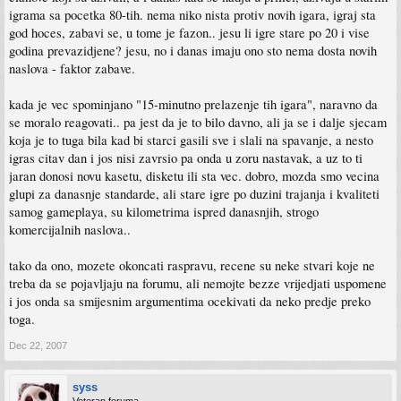
igrama sa pocetka 80-tih. nema niko nista protiv novih igara, igraj sta
god hoces, zabavi se, u tome je fazon.. jesu li igre stare po 20 i vise
godina prevazidjene? jesu, no i danas imaju ono sto nema dosta novih
naslova - faktor zabave.
kada je vec spominjano "15-minutno prelazenje tih igara", naravno da
se moralo reagovati.. pa jest da je to bilo davno, ali ja se i dalje sjecam
koja je to tuga bila kad bi starci gasili sve i slali na spavanje, a nesto
igras citav dan i jos nisi zavrsio pa onda u zoru nastavak, a uz to ti
jaran donosi novu kasetu, disketu ili sta vec. dobro, mozda smo vecina
glupi za danasnje standarde, ali stare igre po duzini trajanja i kvaliteti
samog gameplaya, su kilometrima ispred danasnjih, strogo
komercijalnih naslova..
tako da ono, mozete okoncati raspravu, recene su neke stvari koje ne
treba da se pojavljaju na forumu, ali nemojte bezze vrijedjati uspomene
i jos onda sa smijesnim argumentima ocekivati da neko predje preko
toga.
Dec 22, 2007
syss
Veteran foruma