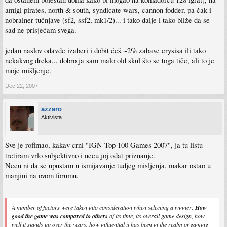
amigi pirates, north & south, syndicate wars, cannon fodder, pa čak i
nobrainer tučnjave (sf2, ssf2, mk1/2)... i tako dalje i tako bliže da se
sad ne prisjećam svega.
jedan naslov odavde izaberi i dobit ćeš ~2% zabave crysisa ili tako
nekakvog dreka... dobro ja sam malo old skul što se toga tiče, ali to je
moje mišljenje.
Dec 22, 2007
azzaro
Aktivista
Sve je roflmao, kakav crni "IGN Top 100 Games 2007", ja tu listu
tretiram vrlo subjektivno i necu joj odat priznanje.
Necu ni da se upustam u ismijavanje tudjeg misljenja, makar ostao u
manjini na ovom forumu.
A number of factors were taken into consideration when selecting a winner:
How
good the game was compared to others
of its time, its overall game design, how
well it stands up over the years, how influential it has been in the realm of gaming