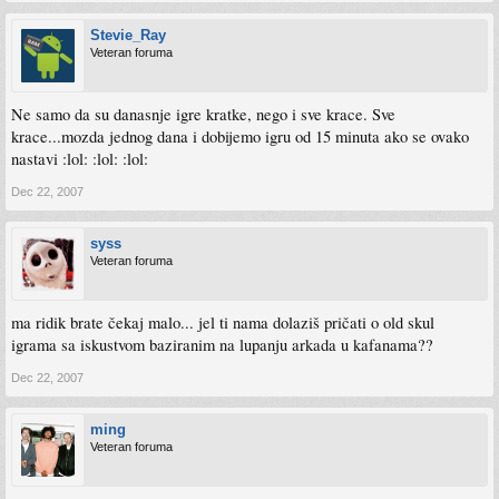
Stevie_Ray
Veteran foruma
Ne samo da su danasnje igre kratke, nego i sve krace. Sve
krace...mozda jednog dana i dobijemo igru od 15 minuta ako se ovako
nastavi :lol: :lol: :lol:
Dec 22, 2007
syss
Veteran foruma
ma ridik brate čekaj malo... jel ti nama dolaziš pričati o old skul
igrama sa iskustvom baziranim na lupanju arkada u kafanama??
Dec 22, 2007
ming
Veteran foruma