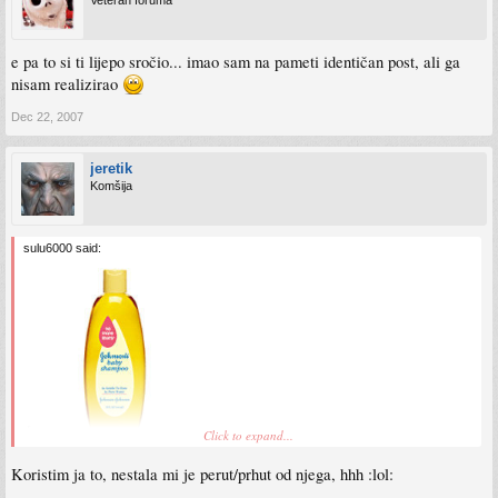
e pa to si ti lijepo sročio... imao sam na pameti identičan post, ali ga
nisam realizirao
Dec 22, 2007
jeretik
Komšija
sulu6000 said:
[
Click to expand...
Šapon ''no tears'' da prestanes vise plakati :lol:
Koristim ja to, nestala mi je perut/prhut od njega, hhh :lol: