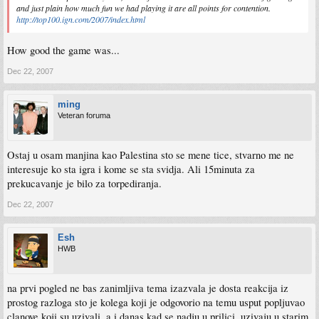
and just plain how much fun we had playing it are all points for contention.
http://top100.ign.com/2007/index.html
How good the game was...
Dec 22, 2007
ming
Veteran foruma
Ostaj u osam manjina kao Palestina sto se mene tice, stvarno me ne
interesuje ko sta igra i kome se sta svidja. Ali 15minuta za
prekucavanje je bilo za torpediranja.
Dec 22, 2007
Esh
HWB
na prvi pogled ne bas zanimljiva tema izazvala je dosta reakcija iz
prostog razloga sto je kolega koji je odgovorio na temu usput popljuvao
clanove koji su uzivali, a i danas kad se nadju u prilici, uzivaju u starim