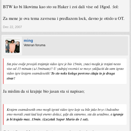
BTW ko bi likovima kao sto su Haker i zoi dali vise od 18god. :lol:
Za mene je ova tema zavrsena i predlazem lock, davno je otislo u OT.
Dec 22, 2007
ming
Veteran foruma
Sta pise ovdje prosjek trajanja video igre je bio 15min, znaci mogla je trajati nesto
vise od 15 minuta (+/-5minuta)!! U zadnjoj recenici se moze zakljuciti da sam igrao
video igre krajem osamdesetih!
To sto neke kolege povrsno citaju to je druga
stvar!
Ja mislim da si krajnje bio jasan sta si napisao;
Krajem osamdesetih smo mogli igrati video igre koje su bile jako brze i bukvalno
smo morali znati kad koji enemy dolazi, gdje da stanemo, sta da uradimo, a
igranje
je bi trajalo max. 15min. (izuzetak Super Mario do 1 sat).