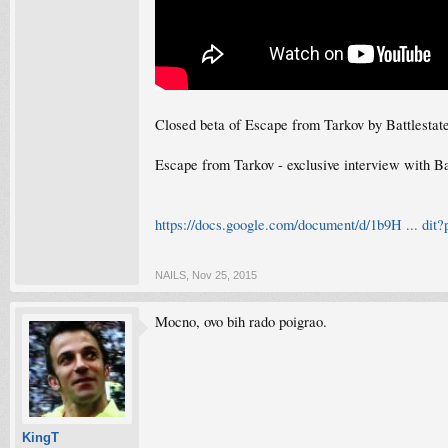
Closed beta of Escape from Tarkov by Battlestat
Escape from Tarkov - exclusive interview with B
https://docs.google.com/document/d/1b9H ... dit?
NAILS
,
Nov 25, 2015
Mocno, ovo bih rado poigrao.
KingT