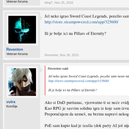
Veteran foruma
KingT
,
Nov 25, 2015
Jel neko igrao Sword Coast Legends, pozelio sam 
http://store.steampowered.com/app/325600/
Ili je bolje ici na Pillars of Eternity?
Reventon
Veteran foruma
Reventon
,
Nov 26, 2015
Reventon said:
Jel neko igrao Sword Coast Legends, pozelio sam nesto na
http://store.steampowered.com/app/325600/
Ili je bolje ici na Pillars of Eternity?
Ako si DnD puritanac, vjerovatno ti se neće svid
vutra
Komšija
Kao RPG je sasvim solidna igra iz koje sam izv
Preporučujem da uzmeš, na brzinu napravi nekog lik
PoE sam kupio kad je izašla (dok party AI još nij