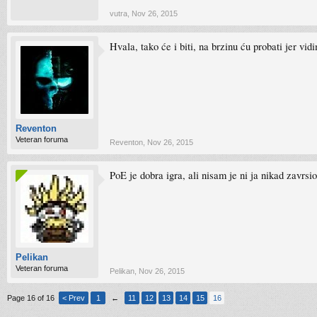
vutra
,
Nov 26, 2015
Hvala, tako će i biti, na brzinu ću probati jer vid
Reventon
Veteran foruma
Reventon
,
Nov 26, 2015
PoE je dobra igra, ali nisam je ni ja nikad zavrsi
Pelikan
Veteran foruma
Pelikan
,
Nov 26, 2015
Page 16 of 16
< Prev
1
←
11
12
13
14
15
16