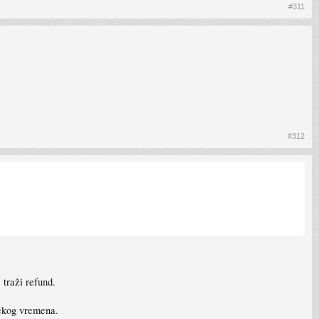
#311
#312
 traži refund.
nekog vremena.