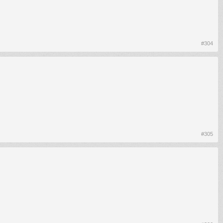
#304
#305