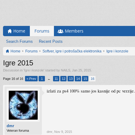
Home
Forums
Members
Search Forums
Recent Posts
Home
Forums
Softver, igre i potrošačka elektronika
Igre i konzole
Igre 2015
Discussion in '
Igre i konzole
' started by
NAILS
,
Jan 25, 2015
.
Page 16 of 16
< Prev
1
←
11
12
13
14
15
16
izlati za ps4 100% samo jos kasnije od pc verzije.
dmr
Veteran foruma
dmr
,
Nov 9, 2015