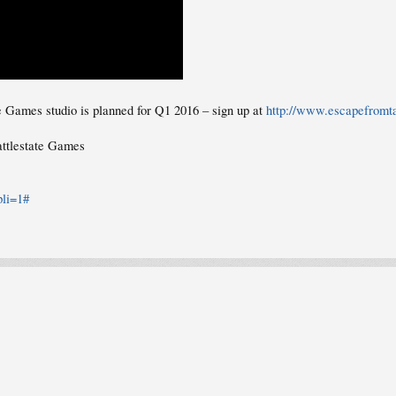
e Games studio is planned for Q1 2016 – sign up at
http://www.escapefromt
attlestate Games
pli=1#