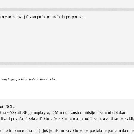
nesto na ovaj fazon pa bi mi trebala preporuka.
 ovaj fazon pa bi mi trebala preporuka.
jeti SCL.
ukao ~60 sati SP gameplay-a, DM mod i custom misije nisam ni dotakao.
a i pokušaj "pofatati" što više stvari u manje od 2 sata, ako ti se ne svidi,
e bio implementiran :| ), još je nisam završio jer je postala naporna nakon 