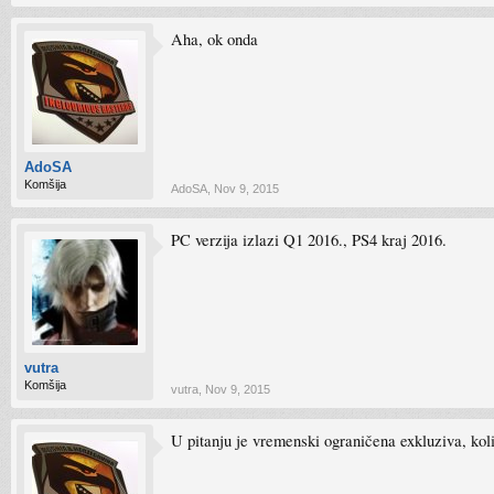
Aha, ok onda
AdoSA
Komšija
AdoSA
,
Nov 9, 2015
PC verzija izlazi Q1 2016., PS4 kraj 2016.
vutra
Komšija
vutra
,
Nov 9, 2015
U pitanju je vremenski ograničena exkluziva, koli