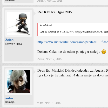
AdoSA
,
Nov 12, 2015
Re: RE: Re: Igre 2015
AdoSA said:
Sta se desava sa SC2 LOTV? Nigdje nikakvih reviewa, nista
Zeleni
http://www.metacritic.com/game/pc/starc ... f-th
Network Ninja
Dobarr. Ceka me da odem po njeg u nedelju
Zeleni
,
Nov 12, 2015
Deus Ex: Mankind Divided odgođen za August 2
Igra koja je trebala izaći 4 dana ranije uz dovoljno
vutra
Komšija
vutra
,
Nov 18, 2015