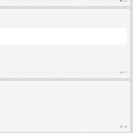
#306
#307
#308