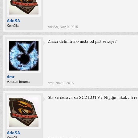
AdoSA
Komšija
AdoSA
,
Nov 9, 2015
Znaci definitivno nista od ps3 verzije?
dmr
Veteran foruma
dmr
,
Nov 9, 2015
Sta se desava sa SC2 LOTV? Nigdje nikakvih revi
AdoSA
Komšija