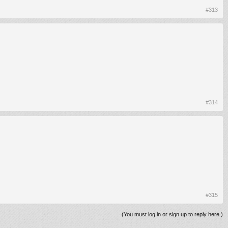
#313
#314
#315
(You must log in or sign up to reply here.)