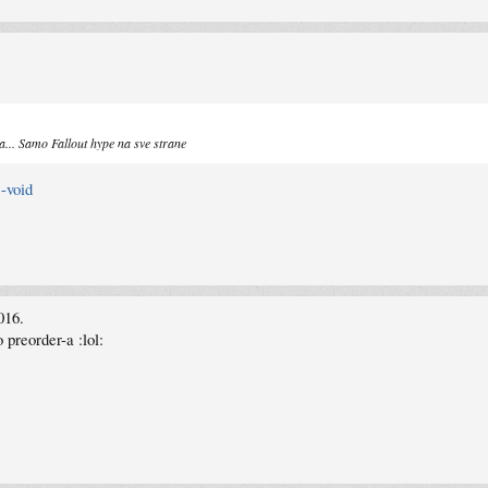
... Samo Fallout hype na sve strane
e-void
016.
 preorder-a :lol: