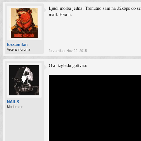
Ljudi molba jedna. Trenutno sam na 32kbps do sri
mail. Hvala.
forzamilan
Veteran foruma
forzamilan
,
Nov 22, 2015
Ovo izgleda gotivno:
NAILS
Moderator