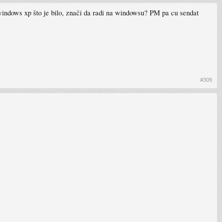
 windows xp što je bilo, znači da radi na windowsu? PM pa cu sendat
#309