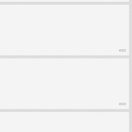
#302
#303