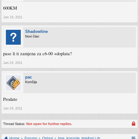
600KM
Jan 19, 2011
Shadowline
Novi član
pase li ti zamjena za c6-00 +doplata?
Jan 24, 2011
pac
Komšija
Prodato
Jan 24, 2011
Thread Status:
Not open for further replies.
Home
Forums
Oglasi
Igre, konzole, telefoni i drugi gadgeti