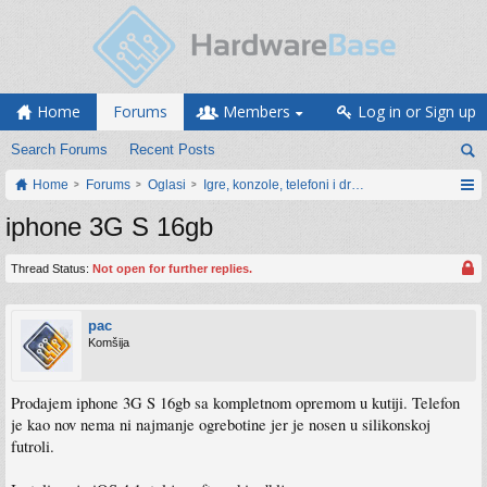
Home
Forums
Members
Log in or Sign up
Search Forums
Recent Posts
Home
Forums
Oglasi
Igre, konzole, telefoni i drugi gadgeti
iphone 3G S 16gb
Thread Status:
Not open for further replies.
pac
Komšija
Prodajem iphone 3G S 16gb sa kompletnom opremom u kutiji. Telefon
je kao nov nema ni najmanje ogrebotine jer je nosen u silikonskoj
futroli.