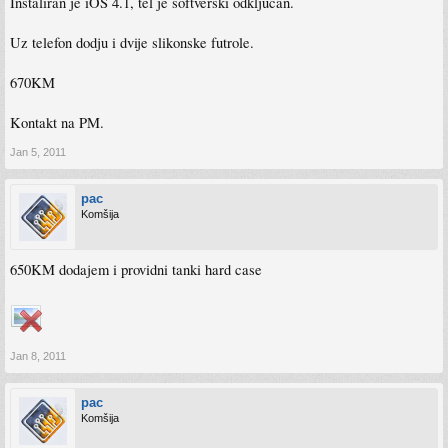
Instaliran je iOS 4.1, tel je softverski odkljucan.
Uz telefon dodju i dvije slikonske futrole.
670KM
Kontakt na PM.
Jan 5, 2011
pac
Komšija
650KM dodajem i providni tanki hard case
Jan 8, 2011
pac
Komšija