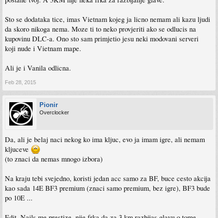
Sto se dodataka tice, imas Vietnam kojeg ja licno nemam ali kazu ljudi
da skoro nikoga nema. Moze ti to neko provjeriti ako se odlucis na
kupovinu DLC-a. Ono sto sam primjetio jesu neki modovani serveri
koji nude i Vietnam mape.
Ali je i Vanila odlicna.
Feb 28, 2015
Pionir
Overclocker
Da, ali je belaj naci nekog ko ima kljuc, evo ja imam igre, ali nemam
kljuceve
(to znaci da nemas mnogo izbora)
Na kraju tebi svejedno, koristi jedan acc samo za BF, buce cesto akcija
kao sada 14E BF3 premium (znaci samo premium, bez igre), BF3 bude
po 10E ...
Edit. Nails me prestize, nije frka da za 3 km razbijas glavu o tome