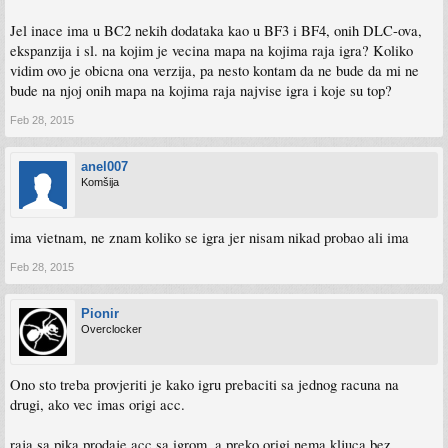
Jel inace ima u BC2 nekih dodataka kao u BF3 i BF4, onih DLC-ova,
ekspanzija i sl. na kojim je vecina mapa na kojima raja igra? Koliko
vidim ovo je obicna ona verzija, pa nesto kontam da ne bude da mi ne
bude na njoj onih mapa na kojima raja najvise igra i koje su top?
Feb 28, 2015
anel007
Komšija
ima vietnam, ne znam koliko se igra jer nisam nikad probao ali ima
Feb 28, 2015
Pionir
Overclocker
Ono sto treba provjeriti je kako igru prebaciti sa jednog racuna na
drugi, ako vec imas origi acc.
raja sa pika prodaje acc sa igrom, a preko origi nema kljuca bez