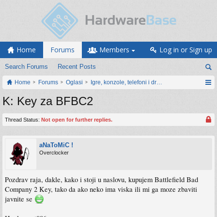
Home
Forums
Members
Log in or Sign up
Search Forums
Recent Posts
Home
Forums
Oglasi
Igre, konzole, telefoni i drugi gadgeti
K: Key za BFBC2
Thread Status:
Not open for further replies.
aNaToMiC !
Overclocker
Pozdrav raja, dakle, kako i stoji u naslovu, kupujem Battlefield Bad
Company 2 Key, tako da ako neko ima viska ili mi ga moze zbaviti
javnite se