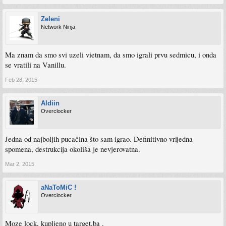
Zeleni
Network Ninja
Ma znam da smo svi uzeli vietnam, da smo igrali prvu sedmicu, i onda
se vratili na Vanillu.
Feb 28, 2015
Aldiin
Overclocker
Jedna od najboljih pucačina što sam igrao. Definitivno vrijedna
spomena, destrukcija okoliša je nevjerovatna.
Mar 2, 2015
aNaToMiC !
Overclocker
Moze lock, kupljeno u target.ba .