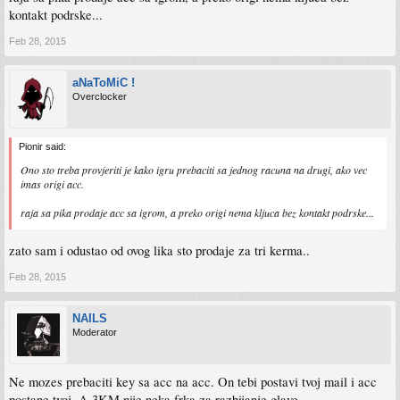
kontakt podrske...
Feb 28, 2015
aNaToMiC !
Overclocker
Pionir said:
Ono sto treba provjeriti je kako igru prebaciti sa jednog racuna na drugi, ako vec
imas origi acc.
raja sa pika prodaje acc sa igrom, a preko origi nema kljuca bez kontakt podrske...
zato sam i odustao od ovog lika sto prodaje za tri kerma..
Feb 28, 2015
NAILS
Moderator
Ne mozes prebaciti key sa acc na acc. On tebi postavi tvoj mail i acc
postane tvoj. A 3KM nije neka frka za razbijanje glave.