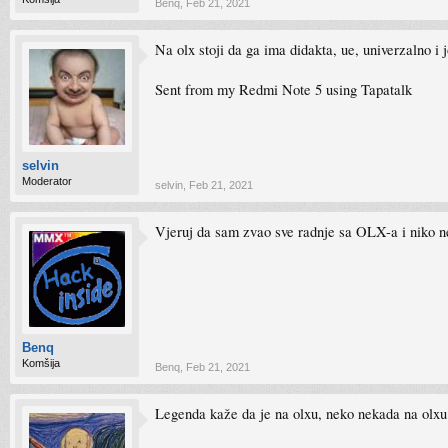
Benq
,
Feb 21, 2021
Na olx stoji da ga ima didakta, ue, univerzalno i
Sent from my Redmi Note 5 using Tapatalk
selvin
Moderator
selvin
,
Feb 21, 2021
Vjeruj da sam zvao sve radnje sa OLX-a i niko n
Benq
Komšija
Benq
,
Feb 21, 2021
Legenda kaže da je na olxu, neko nekada na olxu 