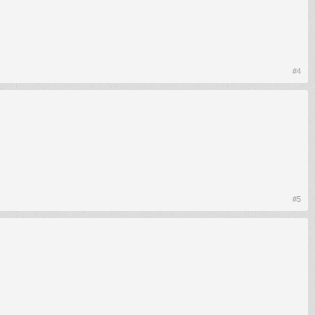
#4
#5