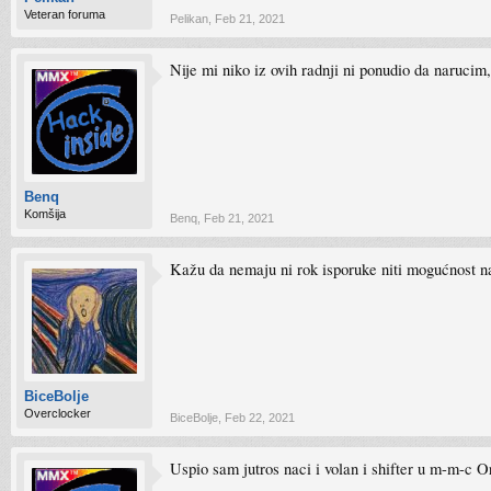
Veteran foruma
Pelikan
,
Feb 21, 2021
Nije mi niko iz ovih radnji ni ponudio da naruci
Benq
Komšija
Benq
,
Feb 21, 2021
Kažu da nemaju ni rok isporuke niti mogućnost n
BiceBolje
Overclocker
BiceBolje
,
Feb 22, 2021
Uspio sam jutros naci i volan i shifter u m-m-c O