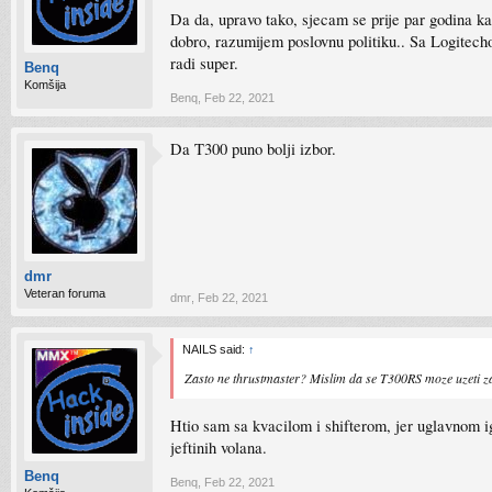
Da da, upravo tako, sjecam se prije par godina ka
dobro, razumijem poslovnu politiku.. Sa Logitech
radi super.
Benq
Komšija
Benq
,
Feb 22, 2021
Da T300 puno bolji izbor.
dmr
Veteran foruma
dmr
,
Feb 22, 2021
NAILS said:
↑
Zasto ne thrustmaster? Mislim da se T300RS moze uzeti za
Htio sam sa kvacilom i shifterom, jer uglavnom ig
jeftinih volana.
Benq
Benq
,
Feb 22, 2021