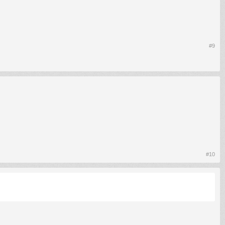
#9
#10