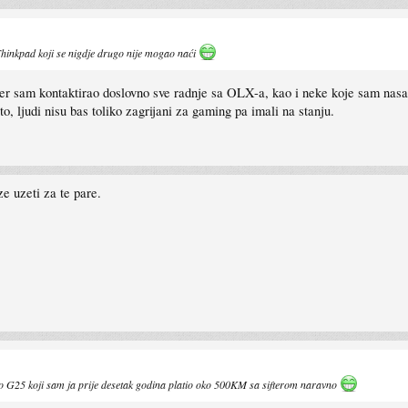
hinkpad koji se nigdje drugo nije mogao naći
, jer sam kontaktirao doslovno sve radnje sa OLX-a, kao i neke koje sam nas
o, ljudi nisu bas toliko zagrijani za gaming pa imali na stanju.
 uzeti za te pare.
sti ko G25 koji sam ja prije desetak godina platio oko 500KM sa sifterom naravno