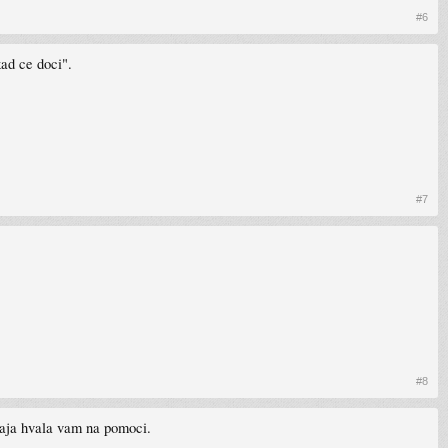
#6
ad ce doci".
#7
#8
aja hvala vam na pomoci.