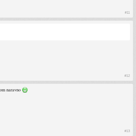
#11
#12
terom naravno
#13