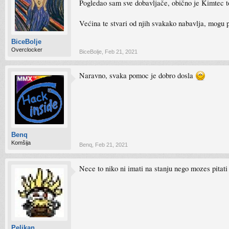
Pogledao sam sve dobavljače, obično je Kimtec to
Većina te stvari od njih svakako nabavlja, mogu 
BiceBolje
Overclocker
BiceBolje
,
Feb 21, 2021
Naravno, svaka pomoc je dobro dosla
Benq
Komšija
Benq
,
Feb 21, 2021
Nece to niko ni imati na stanju nego mozes pitati 
Pelikan