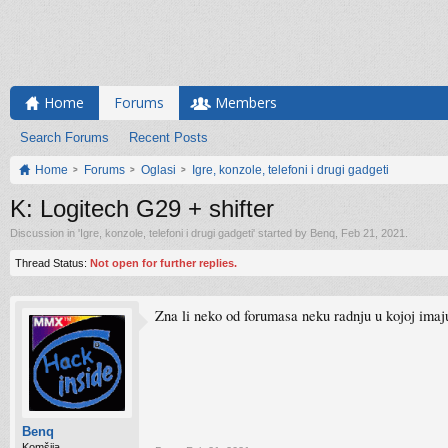
Home
Forums
Members
Search Forums
Recent Posts
Home
Forums
Oglasi
Igre, konzole, telefoni i drugi gadgeti
K: Logitech G29 + shifter
Discussion in '
Igre, konzole, telefoni i drugi gadgeti
' started by
Benq
,
Feb 21, 2021
.
Thread Status:
Not open for further replies.
Zna li neko od forumasa neku radnju u kojoj imaju
Benq
Komšija