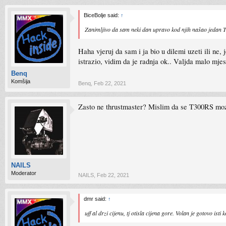
BiceBolje said:
↑
Zanimljivo da sam neki dan upravo kod njih našao jedan T
Haha vjeruj da sam i ja bio u dilemi uzeti ili ne
istrazio, vidim da je radnja ok.. Valjda malo mjest
Benq
Komšija
Benq
,
Feb 22, 2021
Zasto ne thrustmaster? Mislim da se T300RS moze
NAILS
Moderator
NAILS
,
Feb 22, 2021
dmr said:
↑
uff al drzi cijenu, tj otisla cijena gore. Volan je gotovo i