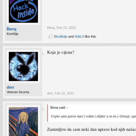
Benq
,
Feb 22, 2021
Benq
Komšija
BiceBolje
and
NAILS
like this.
Koja je cijena?
dmr
Veteran foruma
dmr
,
Feb 22, 2021
Benq said:
↑
Uspio sam jutros naci i volan i shifter u m-m-c Orasje, u
Zanimljivo da sam neki dan upravo kod njih naša