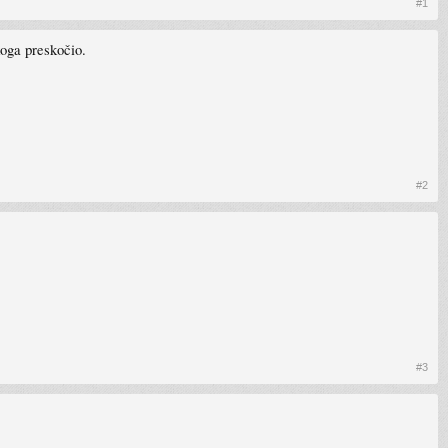
#1
koga preskočio.
#2
#3