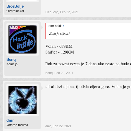
BiceBolje
Overclocker
BiceBolje
,
Feb 22, 2021
dmr said:
↑
Koja je cijena?
Volan - 639KM
Shifter - 129KM
Benq
Rok za povrat novca je 7 dana ako nesto ne bude o
Komšija
Benq
,
Feb 22, 2021
uff al drzi cijenu, tj otisla cijena gore. Volan j
dmr
Veteran foruma
dmr
,
Feb 22, 2021