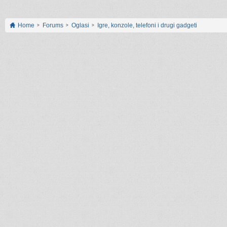
Home
Forums
Oglasi
Igre, konzole, telefoni i drugi gadgeti