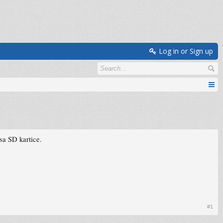
Log in or Sign up
 sa SD kartice.
#1