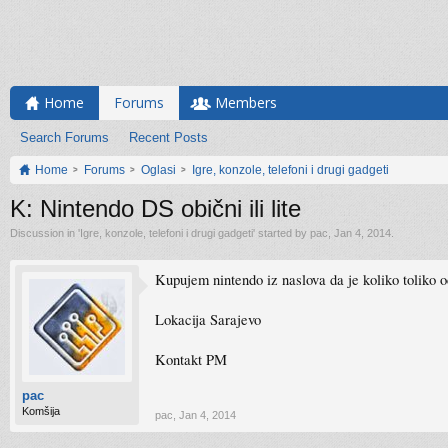
Home
Forums
Members
Search Forums
Recent Posts
Home
Forums
Oglasi
Igre, konzole, telefoni i drugi gadgeti
K: Nintendo DS obični ili lite
Discussion in '
Igre, konzole, telefoni i drugi gadgeti
' started by
pac
,
Jan 4, 2014
.
Kupujem nintendo iz naslova da je koliko toliko o
Lokacija Sarajevo
Kontakt PM
pac
Komšija
pac
,
Jan 4, 2014