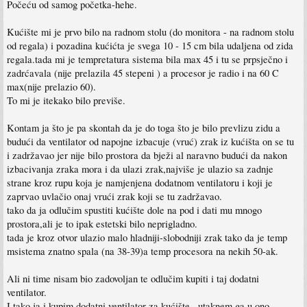
Počeću od samog početka-hehe.
Kućište mi je prvo bilo na radnom stolu (do monitora - na radnom stolu
od regala) i pozadina kućićta je svega 10 - 15 cm bila udaljena od zida
regala.tada mi je tempretatura sistema bila max 45 i tu se prpsječno i
zadrćavala (nije prelazila 45 stepeni ) a procesor je radio i na 60 C
max(nije prelazio 60).
To mi je itekako bilo previše.
Kontam ja što je pa skontah da je do toga što je bilo prevlizu zidu a
budući da ventilator od napojne izbacuje (vruć) zrak iz kućišta on se tu
i zadržavao jer nije bilo prostora da bježi al naravno budući da nakon
izbacivanja zraka mora i da ulazi zrak,najviše je ulazio sa zadnje
strane kroz rupu koja je namjenjena dodatnom ventilatoru i koji je
zaprvao uvlačio onaj vrući zrak koji se tu zadržavao.
tako da ja odlučim spustiti kućište dole na pod i dati mu mnogo
prostora,ali je to ipak estetski bilo neprigladno.
tada je kroz otvor ulazio malo hladniji-slobodniji zrak tako da je temp
msistema znatno spala (na 38-39)a temp procesora na nekih 50-ak.
Ali ni time nisam bio zadovoljan te odlučim kupiti i taj dodatni
ventilator.
I tako ja i kupim dodatni ventilator za kućište , utaknem ga u ono