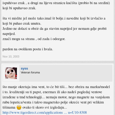
ispuhivao zrak , a drugi na lijevu stranicu kućišta (probio bi na sredini)
koji bi upuhavao zrak.
šta vi mislite jel može tako.imal št bolje.i navedite koji bi izvlačio a
koji bi puhao zrak unutra.
Jedino ne dolazi u obzir da ga stavim naprijed jer nemam gdje probit
naprijed.
znači mogu sa strana , od zada i odozgor.
pardon na ovolikom postu i hvala.
Nov 10, 2003
syss
Veteran foruma
što manje okretaja ima vent, to će bit tiši... bez obzira na marku/model
i to. kvaliteniji su ti papst, enermax ili ako nađeš pogledaj ventove
izrađene u tmd tehnologiji... nemaju motor, nego magnete na vanjskom
rubu lopatica/venta i takvo magnetsko polje okreće vent pri velikim
tišinama
ovako ti skoro svi izgledaju...
http://www.tigerdirect.com/applications ... u=U10-8308