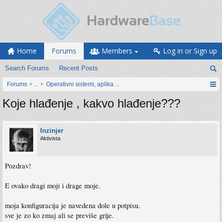
Home
Forums
Members
Log in or Sign up
Search Forums
Recent Posts
Forums
...
Operativni sistemi, aplikacije i programiranje
Koje hlađenje , kakvo hlađenje???
Inzinjer
Aktivista
Pozdrav!
E ovako dragi moji i drage moje.
moja konfiguracija je navedena dole u potpisu.
sve je zo ko zmaj ali se previše grije.