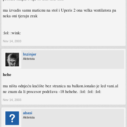
ma izvadis samu maticnu na stol i Uperis 2 ona velka ventilatora pa
neka oni tjeraju zrak
:lol: :wink:
Nov 14, 2003
Inzinjer
Aktivista
hehe
ma ništa odnjeću kućište bez stranica na balkon.ionako je led vani.al
ne znam da li procesor podržava -18 hehehe. :lol: :lol: :lol:
Nov 14, 2003
abasi
Aktivista