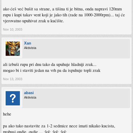
ako ćeš već bušit sa strane, a tišina ti je bitna, onda napravi 120mm
rupu i kupi takav vent koji je jako tih (rade na 1000-2000rpm)... taj će
vjerovatno upuhivat zrak u kućište.
Nov 10, 2003
Xan
Aktivista
ali izbuši rupu pri dnu tako da upuhuje hladniji zrak...
mogao bi i staviti jedan na vrh pa da ispuhuje topli zrak
Nov 13, 2003
abasi
Aktivista
hehe
pa ako tako nastavite za 1-2 sedmice nece imati nikako kucista,
probusi ondje, ovdje ... :lol: :lol: :lol: