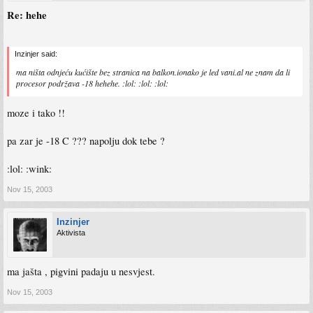
Re: hehe
Inzinjer said:
ma ništa odnjeću kućište bez stranica na balkon.ionako je led vani.al ne znam da li
procesor podržava -18 hehehe. :lol: :lol: :lol:
moze i tako !!
pa zar je -18 C ??? napolju dok tebe ?
:lol: :wink:
Nov 15, 2003
Inzinjer
Aktivista
ma jašta , pigvini padaju u nesvjest.
Nov 15, 2003