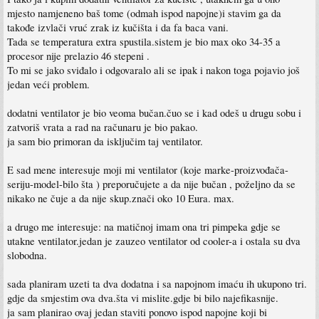
mjesto namjeneno baš tome (odmah ispod napojne)i stavim ga da
takođe izvlači vruć zrak iz kučišta i da fa baca vani.
Tada se temperatura extra spustila.sistem je bio max oko 34-35 a
procesor nije prelazio 46 stepeni .
To mi se jako sviđalo i odgovaralo ali se ipak i nakon toga pojavio još
jedan veći problem.
dodatni ventilator je bio veoma bučan.čuo se i kad odeš u drugu sobu i
zatvoriš vrata a rad na računaru je bio pakao.
ja sam bio primoran da isključim taj ventilator.
E sad mene interesuje moji mi ventilator (koje marke-proizvođača-
seriju-model-bilo šta ) preporučujete a da nije bučan , poželjno da se
nikako ne čuje a da nije skup.znači oko 10 Eura. max.
a drugo me interesuje: na matičnoj imam ona tri pimpeka gdje se
utakne ventilator.jedan je zauzeo ventilator od cooler-a i ostala su dva
slobodna.
sada planiram uzeti ta dva dodatna i sa napojnom imaću ih ukupono tri.
gdje da smjestim ova dva.šta vi mislite.gdje bi bilo najefikasnije.
ja sam planirao ovaj jedan staviti ponovo ispod napojne koji bi