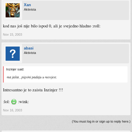
Xan
Aktivista
kod nas još nije bilo ispod 0, ali je svejedno hladno :roll:
Nov 15, 2003
abasi
Aktivista
Inzinjer said:
ma jašta , pigvini padaju u nesvjest.
Intresantno je to zaista Inzinjer !!!
:lol:
:wink:
Nov 16, 2003
(You must log in or sign up to reply here.)