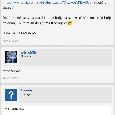
http://www.dlink.com.au/Products.aspx?S ... =5&PID=337
(89KM u
Imtecu)
Ima li ko iskustava s ova 2 i sta je bolje da se uzme?Ako ima neki bolji
prijedlog...bujrum ali da ga ima u Sarajevu
HVALA I POZDRAV
May 8, 2009
w4r_ch3fe
Novi član
trendnet-ov
May 8, 2009
Looney
Komšija
w4r_ch3fe said: