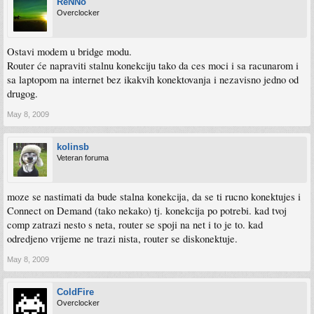
ReNNo
Overclocker
Ostavi modem u bridge modu.
Router će napraviti stalnu konekciju tako da ces moci i sa racunarom i
sa laptopom na internet bez ikakvih konektovanja i nezavisno jedno od
drugog.
May 8, 2009
kolinsb
Veteran foruma
moze se nastimati da bude stalna konekcija, da se ti rucno konektujes i
Connect on Demand (tako nekako) tj. konekcija po potrebi. kad tvoj
comp zatrazi nesto s neta, router se spoji na net i to je to. kad
odredjeno vrijeme ne trazi nista, router se diskonektuje.
May 8, 2009
ColdFire
Overclocker