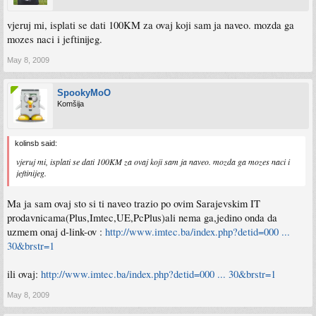
vjeruj mi, isplati se dati 100KM za ovaj koji sam ja naveo. mozda ga
mozes naci i jeftinijeg.
May 8, 2009
SpookyMoO
Komšija
kolinsb said:
vjeruj mi, isplati se dati 100KM za ovaj koji sam ja naveo. mozda ga mozes naci i
jeftinijeg.
Ma ja sam ovaj sto si ti naveo trazio po ovim Sarajevskim IT
prodavnicama(Plus,Imtec,UE,PcPlus)ali nema ga,jedino onda da
uzmem onaj d-link-ov :
http://www.imtec.ba/index.php?detid=000 ...
30&brstr=1
ili ovaj:
http://www.imtec.ba/index.php?detid=000 ... 30&brstr=1
May 8, 2009