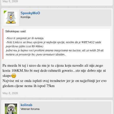
May 8, 2009
SpookyMoO
Komšija
Stihoklepac said:
-Nece ti zamjeniti jer ih nemaju
-Neki Linksys sa linux opcijom je najbolja opcija, mislim da je WRT54G2 sada
poprilicno jeftin (cca 80-90km)
jedini mu je hajmo reci problem antena integrisana na kuciste, ali za nekih 20-ak
metara za prostorije bez puno armature idealan..
Pa mozda bi taj i uzeo da mu je ta cijena koju navodis ali nije,nego
kosta 106KM.Sto bi moj dedo rahmetli govorio...sto nije dobro nije ni
skupo
Najvise mi se onda isplati ovaj trendnetov jer je on najjeftiniji jer evo
gledam cijene nema ih ispod 75km
May 8, 2009
kolinsb
Veteran foruma