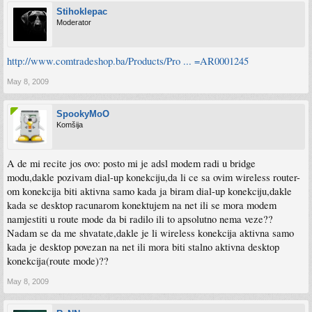
Stihoklepac
Moderator
http://www.comtradeshop.ba/Products/Pro ... =AR0001245
May 8, 2009
SpookyMoO
Komšija
A de mi recite jos ovo: posto mi je adsl modem radi u bridge
modu,dakle pozivam dial-up konekciju,da li ce sa ovim wireless router-
om konekcija biti aktivna samo kada ja biram dial-up konekciju,dakle
kada se desktop racunarom konektujem na net ili se mora modem
namjestiti u route mode da bi radilo ili to apsolutno nema veze??
Nadam se da me shvatate,dakle je li wireless konekcija aktivna samo
kada je desktop povezan na net ili mora biti stalno aktivna desktop
konekcija(route mode)??
May 8, 2009