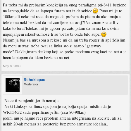
Pa treba mi da prebacim konekciju sa onog paradigma pti-8411 bezicno
na laptop,dakle da sa laptopa furam net iz dr sobice
.Puno mi je to
100km,ali neko mi rece da mogu da probam da pitam da ako imaju u
telekomu neki bezicni da mi zamijene za ovaj?!Ne znam znate li vi
kako to fura?Istekao mi je ugovor pa zato pitam da nema ko s ovim
mijenjanjem iskustva,moze li se to?To bi onda bilo super
Nisam ja bas sa mrezom a rekose mi da mi treba router ili ap?!Mislim
da meni ustvari treba ovaj sa linka sto si naveo "gateway
mode".Dakle,imam desktop koji se preko modema ovog kaci na net a ja
hocu laptopom da idem bezicno na net
May 8, 2009
Stihoklepac
Moderator
-Nece ti zamjeniti jer ih nemaju
-Neki Linksys sa linux opcijom je najbolja opcija, mislim da je
WRT54G2 sada poprilicno jeftin (cca 80-90km)
jedini mu je hajmo reci problem antena integrisana na kuciste, ali za
nekih 20-ak metara za prostorije bez puno armature idealan..