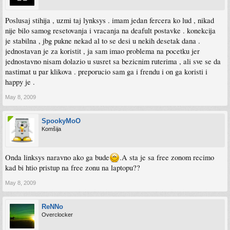
Poslusaj stihija , uzmi taj lynksys . imam jedan fercera ko lud , nikad
nije bilo samog resetovanja i vracanja na deafult postavke . konekcija
je stabilna , jbg pukne nekad al to se desi u nekih desetak dana .
jednostavan je za koristit , ja sam imao problema na pocetku jer
jednostavno nisam dolazio u susret sa bezicnim ruterima , ali sve se da
nastimat u par klikova . preporucio sam ga i frendu i on ga koristi i
happy je .
May 8, 2009
SpookyMoO
Komšija
Onda linksys naravno ako ga bude
.A sta je sa free zonom recimo
kad bi htio pristup na free zonu na laptopu??
May 8, 2009
ReNNo
Overclocker