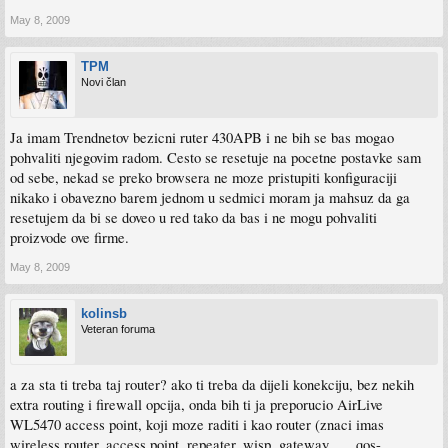
May 8, 2009
TPM
Novi član
Ja imam Trendnetov bezicni ruter 430APB i ne bih se bas mogao
pohvaliti njegovim radom. Cesto se resetuje na pocetne postavke sam
od sebe, nekad se preko browsera ne moze pristupiti konfiguraciji
nikako i obavezno barem jednom u sedmici moram ja mahsuz da ga
resetujem da bi se doveo u red tako da bas i ne mogu pohvaliti
proizvode ove firme.
May 8, 2009
kolinsb
Veteran foruma
a za sta ti treba taj router? ako ti treba da dijeli konekciju, bez nekih
extra routing i firewall opcija, onda bih ti ja preporucio AirLive
WL5470 access point, koji moze raditi i kao router (znaci imas
wireless router, access point, repeater, wisp, gateway....., qos-