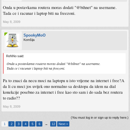
Onda u postavkama routera moras dodati "@bihnet" na username.
Tada ce i racunar i laptop biti na freezoni.
May 8, 2009
SpookyMoO
Komšija
ReNNo said:
Onda u postavkama routera moras dodati "@bihnet" na username.
Tada ce i racunar i laptop biti na freezoni.
Pa to znaci da necu moci na laptopu u isto vrijeme na internet i free?A
da li cu moci jos uvijek ono normalno sa desktopa da idem na dial
konekcije posebno za internet i free kao sto sam i do sada bez routera
to radio??
May 8, 2009
(You must log in or sign up to reply here.)
1
2
3
4
5
6
→
12
Next >