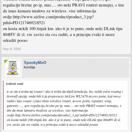
regulaciju brzine po ip, mac.... sto neki PRAVI routeri nemaju), s tim
da imas kamaru modova za wireless. vise informacija
ovdje:http://www.airlive.com/product/product_3.jsp?
pdid=PD1217469218521
on kosta nekih 100-tinjak km. ako ti je to puno, onda neki DLink tipa
804HV ili sl. sve zavisi sta ces raditi, a u principu svaki ti moze
odraditi posao
May 8, 2009
SpookyMoO
Komšija
kolinsb said:
a za sta ti treba taj router? ako ti treba da dijeli konekciju, bez nekih extra routing i
firewall opcija, onda bih ti ja preporucio AirLive WL5470 access point, koji moze
raditi i kao router (znaci imas wireless router, access point, repeater, wisp,
gateway....., qos-regulaciju brzine po ip, mac.... sto neki PRAVI routeri nemaju), s
tim da imas kamaru modova za wireless. vise informacija
ovdje:http://www.airlive.com/product/product_3.jsp?pdid=PD1217469218521
on kosta nekih 100-tinjak km. ako ti je to puno, onda neki DLink tipa 804HV ili sl.
sve zavisi sta ces raditi, a u principu svaki ti moze odraditi posao