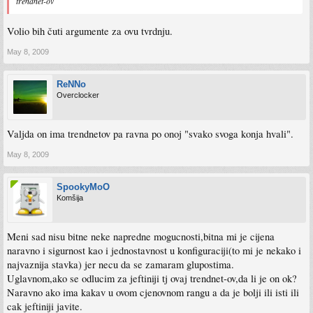
trendnet-ov
Volio bih čuti argumente za ovu tvrdnju.
May 8, 2009
ReNNo
Overclocker
Valjda on ima trendnetov pa ravna po onoj "svako svoga konja hvali".
May 8, 2009
SpookyMoO
Komšija
Meni sad nisu bitne neke napredne mogucnosti,bitna mi je cijena
naravno i sigurnost kao i jednostavnost u konfiguraciji(to mi je nekako i
najvaznija stavka) jer necu da se zamaram glupostima.
Uglavnom,ako se odlucim za jeftiniji tj ovaj trendnet-ov,da li je on ok?
Naravno ako ima kakav u ovom cjenovnom rangu a da je bolji ili isti ili
cak jeftiniji javite.