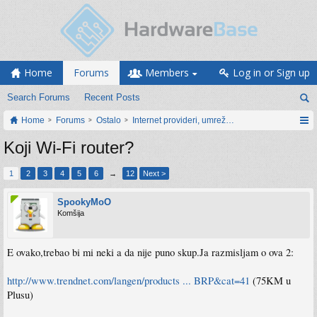
Home
Forums
Members
Log in or Sign up
Search Forums
Recent Posts
Home
Forums
Ostalo
Internet provideri, umrežavanje i web servisi
Koji Wi-Fi router?
1
2
3
4
5
6
→
12
Next >
SpookyMoO
Komšija
E ovako,trebao bi mi neki a da nije puno skup.Ja razmisljam o ova 2:
http://www.trendnet.com/langen/products ... BRP&cat=41
(75KM u
Plusu)