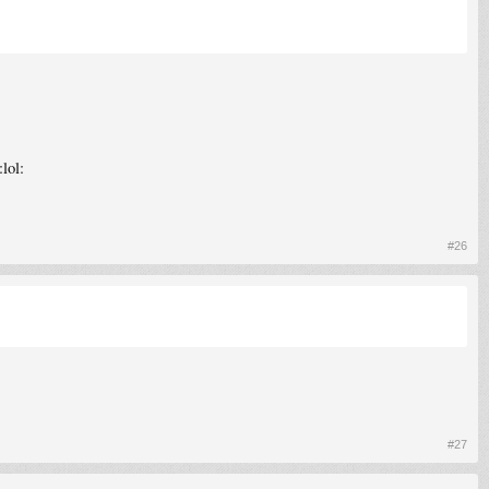
lol:
#26
#27