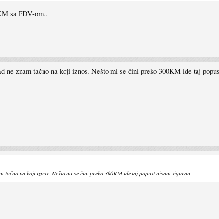
26KM sa PDV-om..
ad ne znam tačno na koji iznos. Nešto mi se čini preko 300KM ide taj popus
m tačno na koji iznos. Nešto mi se čini preko 300KM ide taj popust nisam siguran.