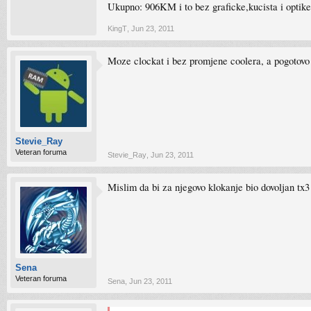
Ukupno: 906KM i to bez graficke,kucista i optik
KingT
,
Jun 23, 2011
Moze clockat i bez promjene coolera, a pogotov
Stevie_Ray
Veteran foruma
Stevie_Ray
,
Jun 23, 2011
Mislim da bi za njegovo klokanje bio dovoljan tx3
Sena
Veteran foruma
Sena
,
Jun 23, 2011