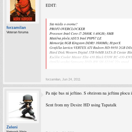
EDIT:
Sta mislis o ovome?
forzamilan
PROFI OVERCLOCKER
Veteran foruma
Procesor:Intel Core i7-2600K 3.40GHz 8MB
Matična ploča:ASUS Intel P8P67 LE
Memorija:8GB Kingston DDR3 1600Mhz HyperX
Grafička kartica:VERTEX ATI Radeon HD 6950 2GB DD
Hard Disk:Western Digital 1TB 64MB SATA II Caviar 
Kućište:Cooler Master Elite 430 Black 650W RC-430-K
Optički uređaj:Samsung DVD-RW SH-S223C 22x speed
Cena: 90 000 din (900 eur)
forzamilan
,
Jun 24, 2011
Pa nije bas ni jeftino. S obzirom na jeftinu plocu
Sent from my Desire HD using Tapatalk
Zeleni
Network Ninja