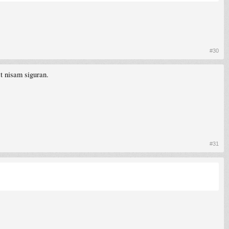
#30
t nisam siguran.
#31