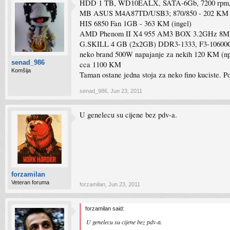
HDD 1 TB, WD10EALX, SATA-6Gb, 7200 rpm, 32
MB ASUS M4A87TD/USB3; 870/850 - 202 KM 
HIS 6850 Fan 1GB - 363 KM (ingel)
AMD Phenom II X4 955 AM3 BOX 3.2GHz 8MB 1
G.SKILL 4 GB (2x2GB) DDR3-1333, F3-10600
neko brand 500W napajanje za nekih 120 KM (
senad_986
cca 1100 KM
Komšija
Taman ostane jedna stoja za neko fino kuciste. Po
senad_986
,
Jun 23, 2011
U genelecu su cijene bez pdv-a.
forzamilan
Veteran foruma
forzamilan
,
Jun 23, 2011
forzamilan said:
U genelecu su cijene bez pdv-a.