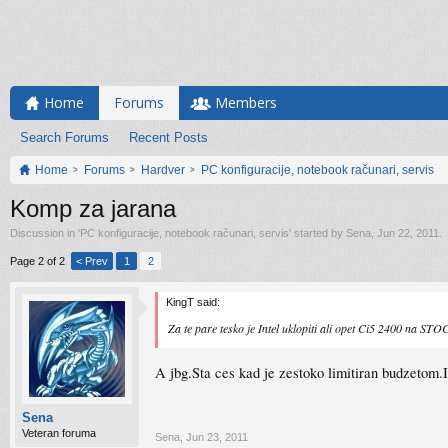
Home
Forums
Members
Search Forums
Recent Posts
Home
Forums
Hardver
PC konfiguracije, notebook računari, servis
Komp za jarana
Discussion in '
PC konfiguracije, notebook računari, servis
' started by
Sena
,
Jun 22, 2011
.
Page 2 of 2
< Prev
1
2
KingT said:
Za te pare tesko je Intel uklopiti ali opet Ci5 2400 na 
A jbg.Sta ces kad je zestoko limitiran budzetom.I
Sena
Veteran foruma
Sena
,
Jun 23, 2011