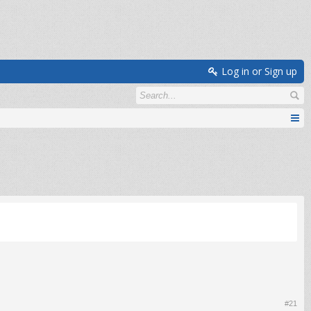
Log in or Sign up
#21