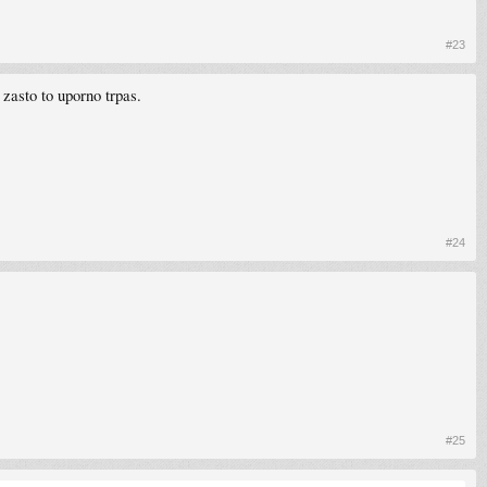
#23
asto to uporno trpas.
#24
#25