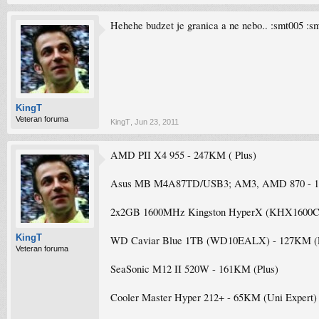
Hehehe budzet je granica a ne nebo.. :smt005 :s
KingT
Veteran foruma
KingT
,
Jun 23, 2011
AMD PII X4 955 - 247KM ( Plus)
Asus MB M4A87TD/USB3; AM3, AMD 870 - 1
2x2GB 1600MHz Kingston HyperX (KHX1600C
KingT
WD Caviar Blue 1TB (WD10EALX) - 127KM (Plu
Veteran foruma
SeaSonic M12 II 520W - 161KM (Plus)
Cooler Master Hyper 212+ - 65KM (Uni Expert) 