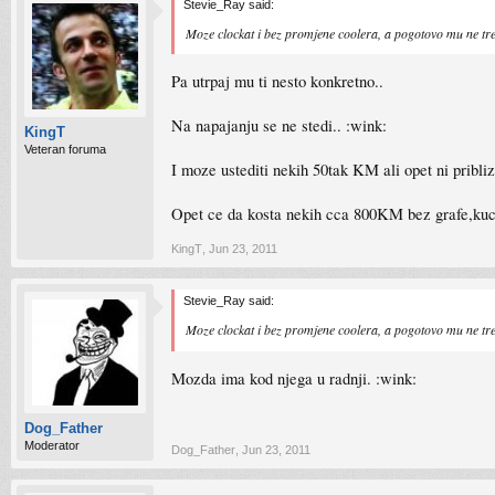
Stevie_Ray said:
Moze clockat i bez promjene coolera, a pogotovo mu ne 
Pa utrpaj mu ti nesto konkretno..
Na napajanju se ne stedi.. :wink:
KingT
Veteran foruma
I moze ustediti nekih 50tak KM ali opet ni pribli
Opet ce da kosta nekih cca 800KM bez grafe,kucis
KingT
,
Jun 23, 2011
Stevie_Ray said:
Moze clockat i bez promjene coolera, a pogotovo mu ne 
Mozda ima kod njega u radnji. :wink:
Dog_Father
Moderator
Dog_Father
,
Jun 23, 2011