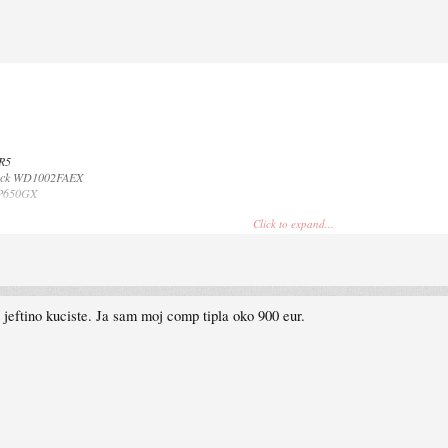
R5
Black WD1002FAEX
WP650GX
Click to expand...
 i jeftino kuciste. Ja sam moj comp tipla oko 900 eur.