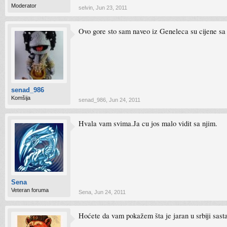
Moderator
selvin
,
Jun 23, 2011
Ovo gore sto sam naveo iz Geneleca su cijene s
senad_986
Komšija
senad_986
,
Jun 24, 2011
Hvala vam svima.Ja cu jos malo vidit sa njim.
Sena
Veteran foruma
Sena
,
Jun 24, 2011
Hoćete da vam pokažem šta je jaran u srbiji sas