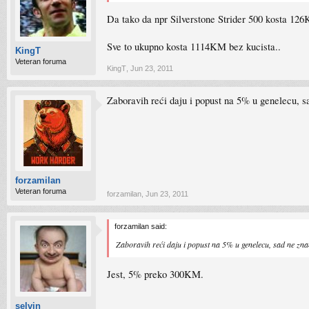
Da tako da npr Silverstone Strider 500 kosta 1
Sve to ukupno kosta 1114KM bez kucista..
KingT
Veteran foruma
KingT
,
Jun 23, 2011
Zaboravih reći daju i popust na 5% u genelecu, s
forzamilan
Veteran foruma
forzamilan
,
Jun 23, 2011
forzamilan said:
Zaboravih reći daju i popust na 5% u genelecu, sad ne zna
Jest, 5% preko 300KM.
selvin