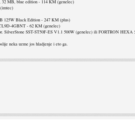
 MB, blue edition - 114 KM (genelec)
(imtec)
25W Black Edition - 247 KM (plus)
CL9D-4GBNT - 62 KM (genelec)
npr. SilverStone SST-ST50F-ES V1.1 500W (genelec) ili FORTRON HEXA 
slije neka uzme jos hladjenje i eto ga.