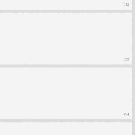
#32
#33
#34