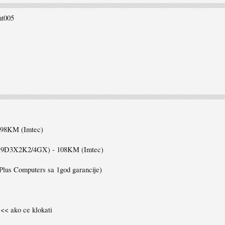
mt005
98KM (Imtec)
9D3X2K2/4GX) - 108KM (Imtec)
s Computers sa 1god garancije)
<< ako ce klokati