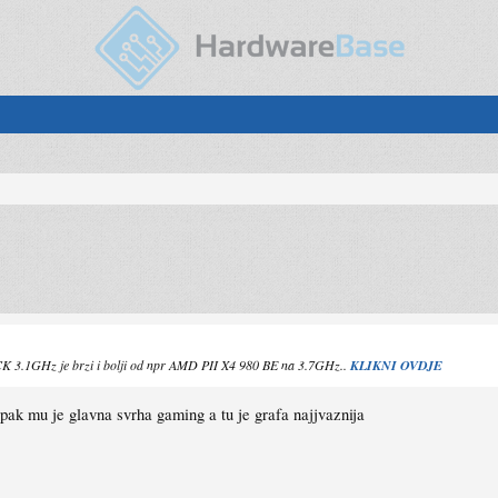
STOCK 3.1GHz je brzi i bolji od npr AMD PII X4 980 BE na 3.7GHz..
KLIKNI OVDJE
pak mu je glavna svrha gaming a tu je grafa najjvaznija