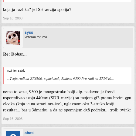
koja ja razlika? jel SE verzija sporija?
Sep 16, 2003
syss
Veteran foruma
Re: Dobar...
Inzinjer said:
...Tvoja radi na 250/500, a pazi sad , Radeon 9500 Pro radi na 275/540...
nema to veze, 9500 je mnogostruko bolji cip. nedavno je frend
usporedivao svoju 440mx (SDR verzija) sa mojom gf3 prema brzini gpu
clocka (koja je na strani mx-ice), uglavnom oko 3-struko losiji
rezultat... bar u 3dmarku, a da ne spomnjem dx8 podrsku... :roll: :wink:
Sep 16, 2003
abasi