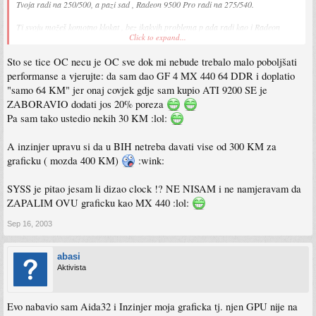
Tvoja radi na 250/500, a pazi sad , Radeon 9500 Pro radi na 275/540.
Ti svoju možeš komotno klokat , bez ikakvih problema p ada radi kao i Radeon
Click to expand...
9500.Mislim nećeš ti dobiti 9500 jer ona je mnogo bolja ali ćeš dobiti u
perfomansama bar za 15%.To sigurno.
Sto se tice OC necu je OC sve dok mi nebude trebalo malo poboljšati
Dobra je ta grafička.Vjeruj.Možeš dostojno stajati sad.Gledajući realno i
performanse a vjerujte: da sam dao GF 4 MX 440 64 DDR i doplatio
racionalno na naš standard.Ipak ovo je Bosna i nekakvo normalno stajališe je da ne
"samo 64 KM" jer onaj covjek gdje sam kupio ATI 9200 SE je
treba davati za grafiku u vrh glave 300 KM.
ZABORAVIO dodati jos 20% poreza
Pa sam tako ustedio nekih 30 KM :lol:
200 je pristojno.
A inzinjer upravu si da u BIH netreba davati vise od 300 KM za
graficku ( mozda 400 KM)
:wink:
SYSS je pitao jesam li dizao clock !? NE NISAM i ne namjeravam da
ZAPALIM OVU graficku kao MX 440 :lol:
Sep 16, 2003
abasi
Aktivista
Evo nabavio sam Aida32 i Inzinjer moja graficka tj. njen GPU nije na