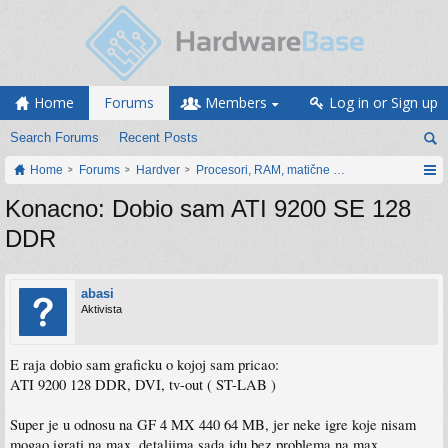
Home
Forums
Members
Log in or Sign up
Search Forums
Recent Posts
Home
Forums
Hardver
Procesori, RAM, matične ploče i grafičke karti
Konacno: Dobio sam ATI 9200 SE 128
DDR
abasi
Aktivista
E raja dobio sam graficku o kojoj sam pricao:
ATI 9200 128 DDR, DVI, tv-out ( ST-LAB )
Super je u odnosu na GF 4 MX 440 64 MB, jer neke igre koje nisam
mogao igrati na max. detaljima sada idu bez problema na max.