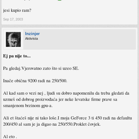
jesi kupio ram?
Sep 17, 2003
Inzinjer
Aktivista
Ej pa nije to...
Pa gledaj.Vjerovatno zato što si uzeo SE.
Inače obična 9200 radi na 250/500.
Al kad sam o vezi nej , ljudi su dobro napomenilu da treba gledati da
uzmeš od dobrog proizvođaća jer neke levatske firme prave sa
smanjenom brzinom gpu-a.
Ali et štaćeš nije ni tako loše.I moja GeForce 3 ti 450 radi na defaultu
200/450 al sam je ja digao na 250/550.Proklet čovjek.
Al eto .