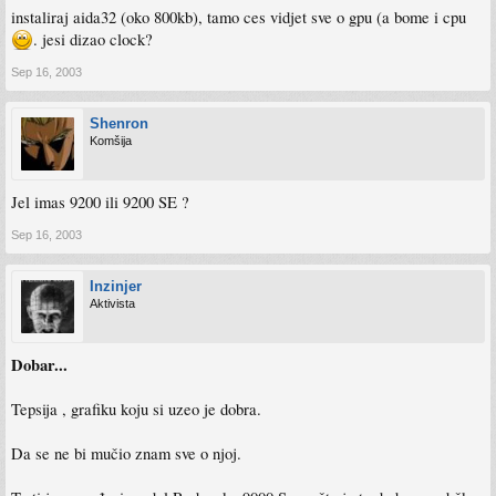
instaliraj aida32 (oko 800kb), tamo ces vidjet sve o gpu (a bome i cpu
. jesi dizao clock?
Sep 16, 2003
Shenron
Komšija
Jel imas 9200 ili 9200 SE ?
Sep 16, 2003
Inzinjer
Aktivista
Dobar...
Tepsija , grafiku koju si uzeo je dobra.
Da se ne bi mučio znam sve o njoj.