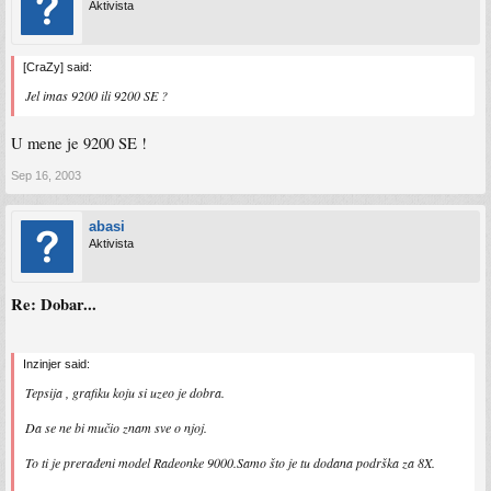
Aktivista
[CraZy] said:
Jel imas 9200 ili 9200 SE ?
U mene je 9200 SE !
Sep 16, 2003
abasi
Aktivista
Re: Dobar...
Inzinjer said:
Tepsija , grafiku koju si uzeo je dobra.
Da se ne bi mučio znam sve o njoj.
To ti je prerađeni model Radeonke 9000.Samo što je tu dodana podrška za 8X.