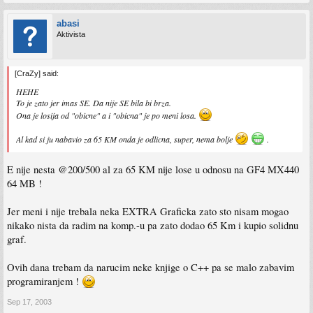
abasi
Aktivista
[CraZy] said:
HEHE
To je zato jer imas SE. Da nije SE bila bi brza.
Ona je losija od "obicne" a i "obicna" je po meni losa.
Al kad si ju nabavio za 65 KM onda je odlicna, super, nema bolje
.
E nije nesta @200/500 al za 65 KM nije lose u odnosu na GF4 MX440
64 MB !
Jer meni i nije trebala neka EXTRA Graficka zato sto nisam mogao
nikako nista da radim na komp.-u pa zato dodao 65 Km i kupio solidnu
graf.
Ovih dana trebam da narucim neke knjige o C++ pa se malo zabavim
programiranjem !
Sep 17, 2003