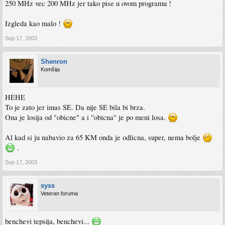
250 MHz vec 200 MHz jer tako pise u ovom programu !
Izgleda kao malo !
Sep 17, 2003
Shenron
Komšija
HEHE
To je zato jer imas SE. Da nije SE bila bi brza.
Ona je losija od "obicne" a i "obicna" je po meni losa.
Al kad si ju nabavio za 65 KM onda je odlicna, super, nema bolje
.
Sep 17, 2003
syss
Veteran foruma
benchevi tepsija, benchevi...