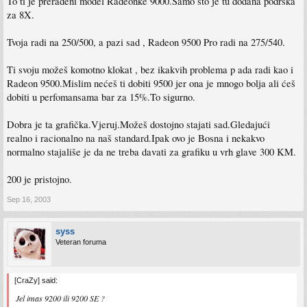
To ti je prerađeni model Radeonke 9000.Samo što je tu dodana podrška
za 8X.
Tvoja radi na 250/500, a pazi sad , Radeon 9500 Pro radi na 275/540.
Ti svoju možeš komotno klokat , bez ikakvih problema p ada radi kao i
Radeon 9500.Mislim nećeš ti dobiti 9500 jer ona je mnogo bolja ali ćeš
dobiti u perfomansama bar za 15%.To sigurno.
Dobra je ta grafička.Vjeruj.Možeš dostojno stajati sad.Gledajući
realno i racionalno na naš standard.Ipak ovo je Bosna i nekakvo
normalno stajališe je da ne treba davati za grafiku u vrh glave 300 KM.
200 je pristojno.
Sep 16, 2003
syss
Veteran foruma
[CraZy] said:
Jel imas 9200 ili 9200 SE ?