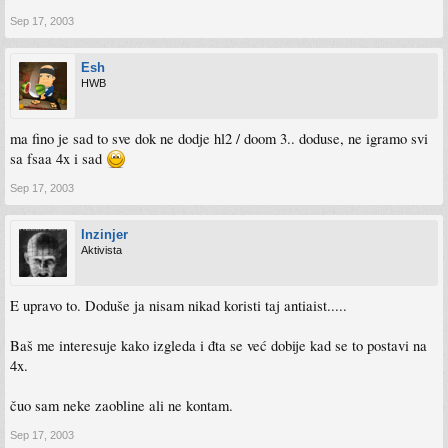
Sep 17, 2003
Esh
HWB
ma fino je sad to sve dok ne dodje hl2 / doom 3.. doduse, ne igramo svi
sa fsaa 4x i sad
Sep 17, 2003
Inzinjer
Aktivista
E upravo to. Doduše ja nisam nikad koristi taj antiaist.....
Baš me interesuje kako izgleda i đta se već dobije kad se to postavi na
4x.
čuo sam neke zaobline ali ne kontam.
Sep 17, 2003