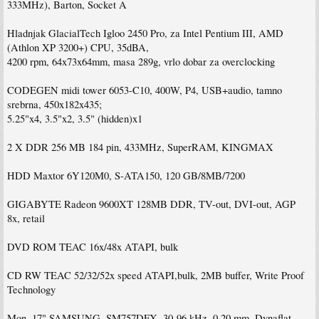
333MHz), Barton, Socket A
Hladnjak GlacialTech Igloo 2450 Pro, za Intel Pentium III, AMD
(Athlon XP 3200+) CPU, 35dBA,
4200 rpm, 64x73x64mm, masa 289g, vrlo dobar za overclocking
CODEGEN midi tower 6053-C10, 400W, P4, USB+audio, tamno
srebrna, 450x182x435;
5.25"x4, 3.5"x2, 3.5" (hidden)x1
2 X DDR 256 MB 184 pin, 433MHz, SuperRAM, KINGMAX
HDD Maxtor 6Y120M0, S-ATA150, 120 GB/8MB/7200
GIGABYTE Radeon 9600XT 128MB DDR, TV-out, DVI-out, AGP
8x, retail
DVD ROM TEAC 16x/48x ATAPI, bulk
CD RW TEAC 52/32/52x speed ATAPI,bulk, 2MB buffer, Write Proof
Technology
Mon. 17" SAMSUNG, SM757DFX, 30-96 kHz, 0.20 mm, Dynaflat