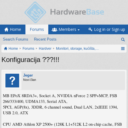
Home
Forums
Members
Log in or Sign up
Search Forums
Recent Posts
Home
Forums
Hardver
Monitori, storage, kućišta, periferija
Konfiguracija ???!!!
Jeger
Novi član
MB EPoX 8RDA3+, Socket A, NVIDIA nForce 2 SPP+MCP, FSB
266/333/400, UDMA133, Serial ATA,
5PCI, AGP(8x), 3DDR, 6 channel sound, Dual LAN, 2xIEEE 1394,
USB 2.0, ATX
CPU AMD Athlon XP 2500+ (128K L1+512K L2 on-chip cache, FSB