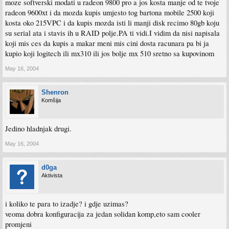
moze softverski modati u radeon 9800 pro a jos kosta manje od te tvoje
radeon 9600xt i da mozda kupis umjesto tog bartona mobile 2500 koji
kosta oko 215VPC i da kupis mozda isti li manji disk recimo 80gb koju
su serial ata i stavis ih u RAID polje.PA ti vidi.I vidim da nisi napisala
koji mis ces da kupis a makar meni mis cini dosta racunara pa bi ja
kupio koji logitech ili mx310 ili jos bolje mx 510 sretno sa kupovinom
May 16, 2004
Shenron
Komšija
Jedino hladnjak drugi.
May 16, 2004
d0ga
Aktivista
i koliko te para to izadje? i gdje uzimas?
veoma dobra konfiguracija za jedan solidan komp,eto sam cooler
promjeni