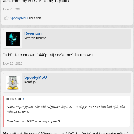
Sent from my HTC 10 using Tapatalk
Nov 28, 2018
SpookyMoO
likes this.
Reventon
Veteran foruma
Ja bih isao na ovaj 1440p, nije neka razlika u novcu.
Nov 28, 2018
SpookyMoO
Komšija
black said:
↑
Nije ovo prejeftino, ako tebi odgovara kupi. 27" 1440p je 430 KM isto kod njih, ako
nekoga zanima.
Sent from my HTC 10 using Tapatalk
Na koji mislis tacno?Nisam nasao AOC 1440p jel neki dr proizvodjac?