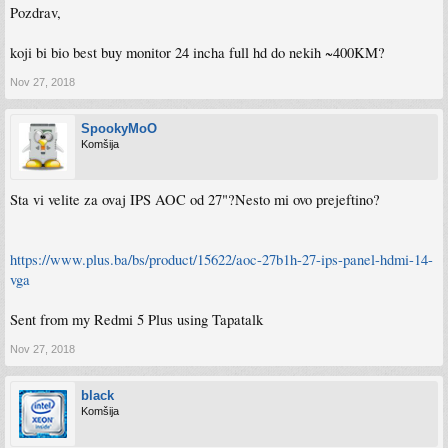
Pozdrav,
koji bi bio best buy monitor 24 incha full hd do nekih ~400KM?
Nov 27, 2018
SpookyMoO
Komšija
Sta vi velite za ovaj IPS AOC od 27"?Nesto mi ovo prejeftino?
https://www.plus.ba/bs/product/15622/aoc-27b1h-27-ips-panel-hdmi-14-
vga
Sent from my Redmi 5 Plus using Tapatalk
Nov 27, 2018
black
Komšija