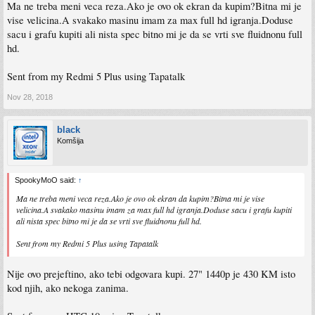
Ma ne treba meni veca reza.Ako je ovo ok ekran da kupim?Bitna mi je
vise velicina.A svakako masinu imam za max full hd igranja.Doduse
sacu i grafu kupiti ali nista spec bitno mi je da se vrti sve fluidnonu full
hd.
Sent from my Redmi 5 Plus using Tapatalk
Nov 28, 2018
black
Komšija
SpookyMoO said:
↑
Ma ne treba meni veca reza.Ako je ovo ok ekran da kupim?Bitna mi je vise
velicina.A svakako masinu imam za max full hd igranja.Doduse sacu i grafu kupiti
ali nista spec bitno mi je da se vrti sve fluidnonu full hd.
Sent from my Redmi 5 Plus using Tapatalk
Nije ovo prejeftino, ako tebi odgovara kupi. 27" 1440p je 430 KM isto
kod njih, ako nekoga zanima.