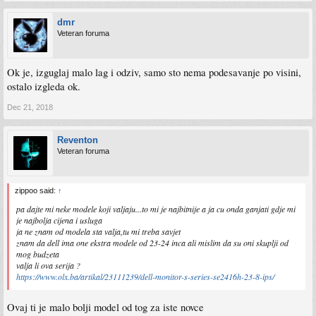
dmr
Veteran foruma
Ok je, izguglaj malo lag i odziv, samo sto nema podesavanje po visini,
ostalo izgleda ok.
Dec 21, 2018
Reventon
Veteran foruma
zippoo said:
↑
pa dajte mi neke modele koji valjaju...to mi je najbitnije a ja cu onda ganjati gdje mi
je najbolja cijena i usluga
ja ne znam od modela sta valja,tu mi treba savjet
znam da dell ima one ekstra modele od 23-24 inca ali mislim da su oni skuplji od
mog budzeta
valja li ova serija ?
https://www.olx.ba/artikal/23111239/dell-monitor-s-series-se2416h-23-8-ips/
Ovaj ti je malo bolji model od tog za iste novce