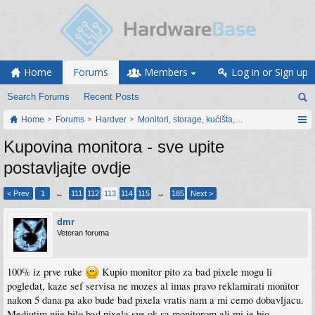
Home
Forums
Members
Log in or Sign up
Search Forums
Recent Posts
Home
Forums
Hardver
Monitori, storage, kućišta, periferija
Kupovina monitora - sve upite
postavljajte ovdje
< Prev
1
←
111
112
113
114
115
→
185
Next >
dmr
Veteran foruma
100% iz prve ruke
Kupio monitor pito za bad pixele mogu li
pogledat, kaze sef servisa ne mozes al imas pravo reklamirati monitor
nakon 5 dana pa ako bude bad pixela vratis nam a mi cemo dobavljacu.
Medjutim nije bilo bad pixela sve ok sa monitorom ali mi je bio