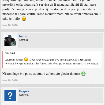
prevelik i onda pitam sefa servisa da li mogu zamijeniti ili sta, kaze
poslije 5 dana je vracanje ako nije nesto u redu a poslije, do 7 dana
mozemo ti i pare vratiti, samo monitor mora biti sa svom ambalazom. I
tako je i bilo.
Nov 18, 2018
heroic
Komšija
dmr said:
↑
Ih davno proslo
Uglavnom genelec ima ovu opciju slicno ko u Hr. Kupis
monitor i mozes vratiti u roku 7 dana nije bitno zasto, samo sacuvas svu ambalazu.
Nisam dugo bio pa se zacitao i zaboravio gledat datume
Nov 19, 2018
Gogeta
Aktivista