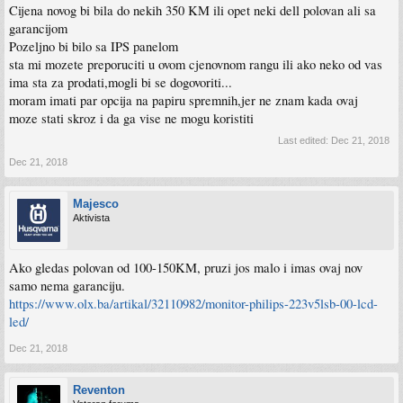
Cijena novog bi bila do nekih 350 KM ili opet neki dell polovan ali sa
garancijom
Pozeljno bi bilo sa IPS panelom
sta mi mozete preporuciti u ovom cjenovnom rangu ili ako neko od vas
ima sta za prodati,mogli bi se dogovoriti...
moram imati par opcija na papiru spremnih,jer ne znam kada ovaj
moze stati skroz i da ga vise ne mogu koristiti
Last edited:
Dec 21, 2018
Dec 21, 2018
Majesco
Aktivista
Ako gledas polovan od 100-150KM, pruzi jos malo i imas ovaj nov
samo nema garanciju.
https://www.olx.ba/artikal/32110982/monitor-philips-223v5lsb-00-lcd-
led/
Dec 21, 2018
Reventon