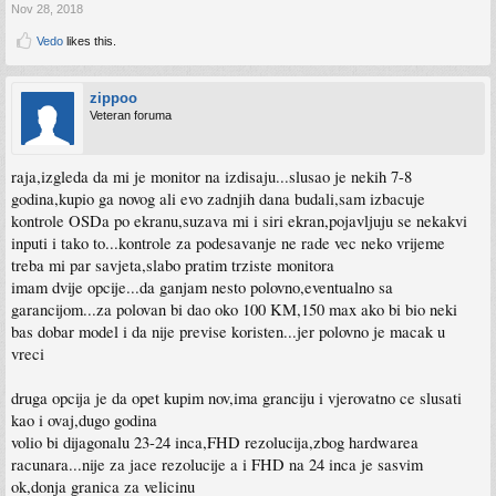
Nov 28, 2018
Vedo
likes this.
zippoo
Veteran foruma
raja,izgleda da mi je monitor na izdisaju...slusao je nekih 7-8
godina,kupio ga novog ali evo zadnjih dana budali,sam izbacuje
kontrole OSDa po ekranu,suzava mi i siri ekran,pojavljuju se nekakvi
inputi i tako to...kontrole za podesavanje ne rade vec neko vrijeme
treba mi par savjeta,slabo pratim trziste monitora
imam dvije opcije...da ganjam nesto polovno,eventualno sa
garancijom...za polovan bi dao oko 100 KM,150 max ako bi bio neki
bas dobar model i da nije previse koristen...jer polovno je macak u
vreci
druga opcija je da opet kupim nov,ima granciju i vjerovatno ce slusati
kao i ovaj,dugo godina
volio bi dijagonalu 23-24 inca,FHD rezolucija,zbog hardwarea
racunara...nije za jace rezolucije a i FHD na 24 inca je sasvim
ok,donja granica za velicinu