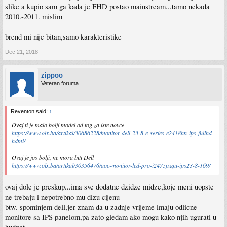
slike a kupio sam ga kada je FHD postao mainstream...tamo nekada
2010.-2011. mislim
brend mi nije bitan,samo karakteristike
Dec 21, 2018
zippoo
Veteran foruma
Reventon said:
↑
Ovaj ti je malo bolji model od tog za iste novce
https://www.olx.ba/artikal/30686228/monitor-dell-23-8-e-series-e2418hn-ips-fullhd-
hdmi/
Ovaj je jos bolji, ne mora biti Dell
https://www.olx.ba/artikal/30356476/aoc-monitor-led-pro-i2475pxqu-ips23-8-169/
ovaj dole je preskup...ima sve dodatne dzidze midze,koje meni uopste
ne trebaju i nepotrebno mu dizu cijenu
btw. spominjem dell,jer znam da u zadnje vrijeme imaju odlicne
monitore sa IPS panelom,pa zato gledam ako mogu kako njih ugurati u