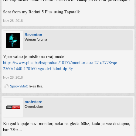
Sent from my Redmi 5 Plus using Tapatalk
Nov 28, 2018
Reventon
Veteran foruma
Vjerovatno je mislio na ovaj model
https://www.plus.ba/bs/product/10177/monitor-aoc-27-q2778vqe-
2560x1440-170160-vga-dvi-hdmi-dp-3y
Nov 28, 2018
SpookyMoO
likes this.
mobsterc
Overclocker
Ko god kupuje novi monitor, neka ne gleda 60hz, kada je vec dostupno,
bar 75hz...