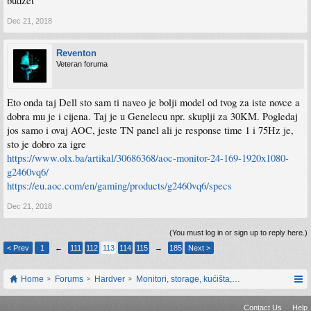
budzet
Dec 21, 2018
Reventon
Veteran foruma
Eto onda taj Dell sto sam ti naveo je bolji model od tvog za iste novce a
dobra mu je i cijena. Taj je u Genelecu npr. skuplji za 30KM. Pogledaj
jos samo i ovaj AOC, jeste TN panel ali je response time 1 i 75Hz je,
sto je dobro za igre
https://www.olx.ba/artikal/30686368/aoc-monitor-24-169-1920x1080-
g2460vq6/
https://eu.aoc.com/en/gaming/products/g2460vq6/specs
Dec 21, 2018
(You must log in or sign up to reply here.)
< Prev
1
←
111
112
113
114
115
→
185
Next >
Home
Forums
Hardver
Monitori, storage, kućišta, periferija
Contact Us
Help