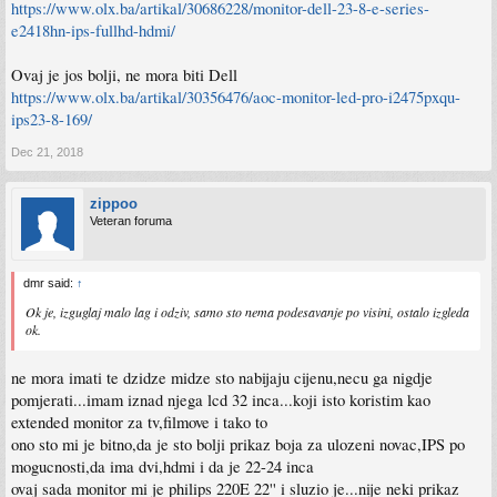
https://www.olx.ba/artikal/30686228/monitor-dell-23-8-e-series-
e2418hn-ips-fullhd-hdmi/
Ovaj je jos bolji, ne mora biti Dell
https://www.olx.ba/artikal/30356476/aoc-monitor-led-pro-i2475pxqu-
ips23-8-169/
Dec 21, 2018
zippoo
Veteran foruma
dmr said:
↑
Ok je, izguglaj malo lag i odziv, samo sto nema podesavanje po visini, ostalo izgleda
ok.
ne mora imati te dzidze midze sto nabijaju cijenu,necu ga nigdje
pomjerati...imam iznad njega lcd 32 inca...koji isto koristim kao
extended monitor za tv,filmove i tako to
ono sto mi je bitno,da je sto bolji prikaz boja za ulozeni novac,IPS po
mogucnosti,da ima dvi,hdmi i da je 22-24 inca
ovaj sada monitor mi je philips 220E 22'' i sluzio je...nije neki prikaz