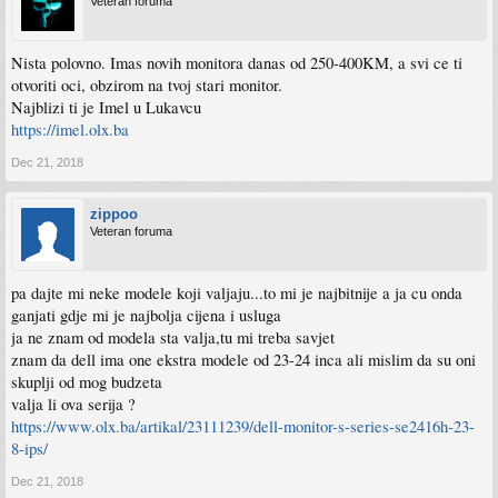
Veteran foruma
Nista polovno. Imas novih monitora danas od 250-400KM, a svi ce ti
otvoriti oci, obzirom na tvoj stari monitor.
Najblizi ti je Imel u Lukavcu
https://imel.olx.ba
Dec 21, 2018
zippoo
Veteran foruma
pa dajte mi neke modele koji valjaju...to mi je najbitnije a ja cu onda
ganjati gdje mi je najbolja cijena i usluga
ja ne znam od modela sta valja,tu mi treba savjet
znam da dell ima one ekstra modele od 23-24 inca ali mislim da su oni
skuplji od mog budzeta
valja li ova serija ?
https://www.olx.ba/artikal/23111239/dell-monitor-s-series-se2416h-23-
8-ips/
Dec 21, 2018