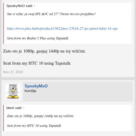
SpookyMoO said:
↑
Sta vi velite za ovaj IPS AOC od 27"?Nesto mi ovo prejeftino?
https://www.plus.ba/bs/product/15622/aoc-27b1h-27-ips-panel-hdmi-14-vga
Sent from my Redmi 5 Plus using Tapatalk
Zato sto je 1080p, ganjaj 1440p na toj veličini.
Sent from my HTC 10 using Tapatalk
Nov 27, 2018
SpookyMoO
Komšija
black said:
↑
Zato sto je 1080p, ganjaj 1440p na toj veličini.
Sent from my HTC 10 using Tapatalk