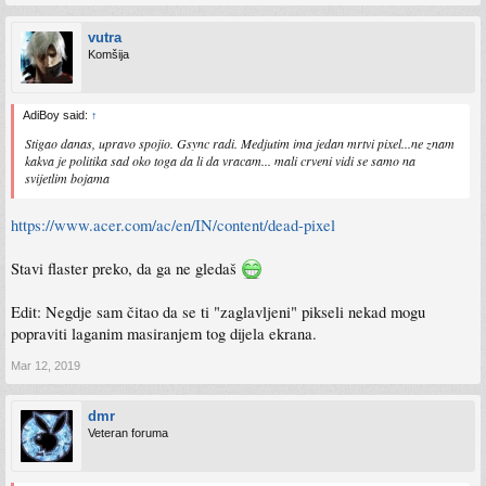
vutra
Komšija
AdiBoy said:
↑
Stigao danas, upravo spojio. Gsync radi. Medjutim ima jedan mrtvi pixel...ne znam
kakva je politika sad oko toga da li da vracam... mali crveni vidi se samo na
svijetlim bojama
https://www.acer.com/ac/en/IN/content/dead-pixel
Stavi flaster preko, da ga ne gledaš
Edit: Negdje sam čitao da se ti "zaglavljeni" pikseli nekad mogu
popraviti laganim masiranjem tog dijela ekrana.
Mar 12, 2019
dmr
Veteran foruma