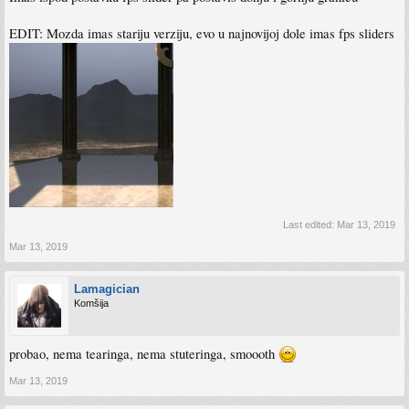
EDIT: Mozda imas stariju verziju, evo u najnovijoj dole imas fps sliders
Last edited:
Mar 13, 2019
Mar 13, 2019
Lamagician
Komšija
probao, nema tearinga, nema stuteringa, smoooth
Mar 13, 2019