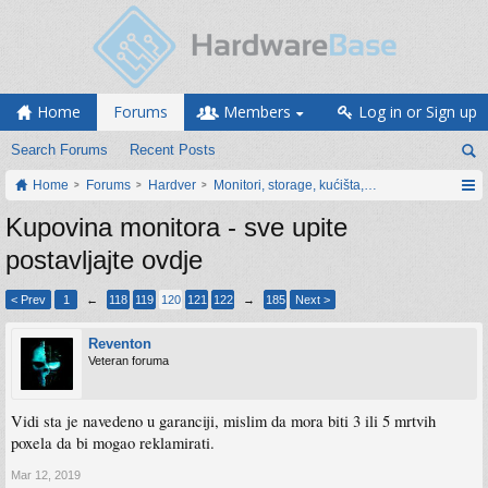
Home
Forums
Members
Log in or Sign up
Search Forums
Recent Posts
Home
Forums
Hardver
Monitori, storage, kućišta, periferija
Kupovina monitora - sve upite
postavljajte ovdje
< Prev
1
←
118
119
120
121
122
→
185
Next >
Reventon
Veteran foruma
Vidi sta je navedeno u garanciji, mislim da mora biti 3 ili 5 mrtvih
poxela da bi mogao reklamirati.
Mar 12, 2019