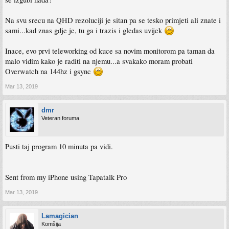
Na svu srecu na QHD rezoluciji je sitan pa se tesko primjeti ali znate i
sami...kad znas gdje je, tu ga i trazis i gledas uvijek
Inace, evo prvi teleworking od kuce sa novim monitorom pa taman da
malo vidim kako je raditi na njemu...a svakako moram probati
Overwatch na 144hz i gsync
Mar 13, 2019
dmr
Veteran foruma
Pusti taj program 10 minuta pa vidi.
Sent from my iPhone using Tapatalk Pro
Mar 13, 2019
Lamagician
Komšija