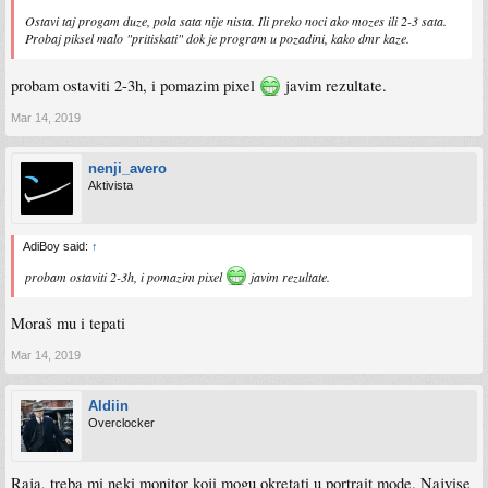
Ostavi taj progam duze, pola sata nije nista. Ili preko noci ako mozes ili 2-3 sata.
Probaj piksel malo "pritiskati" dok je program u pozadini, kako dmr kaze.
probam ostaviti 2-3h, i pomazim pixel
javim rezultate.
Mar 14, 2019
nenji_avero
Aktivista
AdiBoy said:
↑
probam ostaviti 2-3h, i pomazim pixel
javim rezultate.
Moraš mu i tepati
Mar 14, 2019
Aldiin
Overclocker
Raja, treba mi neki monitor koji mogu okretati u portrait mode. Najvise