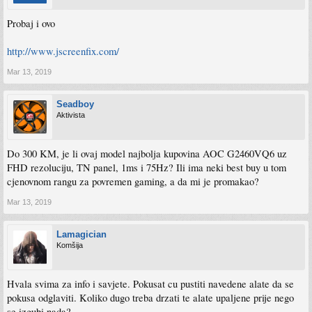
Probaj i ovo
http://www.jscreenfix.com/
Mar 13, 2019
Seadboy
Aktivista
Do 300 KM, je li ovaj model najbolja kupovina AOC G2460VQ6 uz
FHD rezoluciju, TN panel, 1ms i 75Hz? Ili ima neki best buy u tom
cjenovnom rangu za povremen gaming, a da mi je promakao?
Mar 13, 2019
Lamagician
Komšija
Hvala svima za info i savjete. Pokusat cu pustiti navedene alate da se
pokusa odglaviti. Koliko dugo treba drzati te alate upaljene prije nego
se izgubi nada?