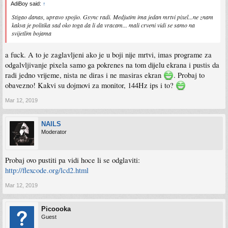
AdiBoy said:
↑
Stigao danas, upravo spojio. Gsync radi. Medjutim ima jedan mrtvi pixel...ne znam
kakva je politika sad oko toga da li da vracam... mali crveni vidi se samo na
svijetlim bojama
a fuck. A to je zaglavljeni ako je u boji nije mrtvi, imas programe za
odgalvljivanje pixela samo ga pokrenes na tom dijelu ekrana i pustis da
radi jedno vrijeme, nista ne diras i ne masiras ekran
. Probaj to
obavezno! Kakvi su dojmovi za monitor, 144Hz ips i to?
Mar 12, 2019
NAILS
Moderator
Probaj ovo pustiti pa vidi hoce li se odglaviti:
http://flexcode.org/lcd2.html
Mar 12, 2019
Picoooka
Guest