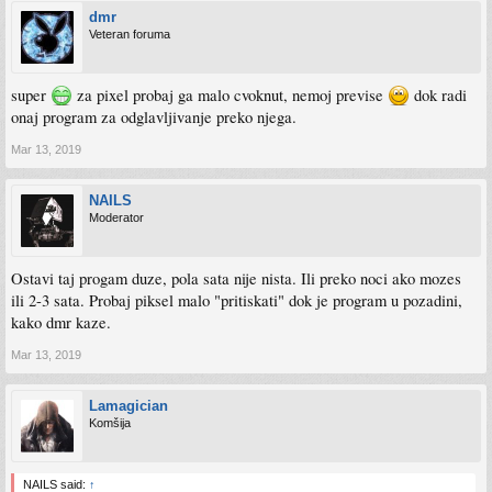
dmr
Veteran foruma
super
za pixel probaj ga malo cvoknut, nemoj previse
dok radi
onaj program za odglavljivanje preko njega.
Mar 13, 2019
NAILS
Moderator
Ostavi taj progam duze, pola sata nije nista. Ili preko noci ako mozes
ili 2-3 sata. Probaj piksel malo "pritiskati" dok je program u pozadini,
kako dmr kaze.
Mar 13, 2019
Lamagician
Komšija
NAILS said:
↑