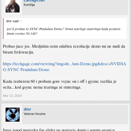
Lamagician
Komšija
dmr said:
↑
jesi li probao G-SYNC Pendulum Demo? Nema tearinga stuteringa kada postavis
limite recimo 50-140?
Probao juce jos. Medjutim osim odabira rezolucije demo mi ne nudi da
biram frekvenciju.
https://techgage.com/viewimg?img=ht...lum-Demo.jpg&desc=NVIDIA
G-SYNC Pendulum Demo
Kada izaberem 60 i probam gore vsync on i off i gysinc razlika je
ocita...kod gsync nema tearinga ni stuteringa.
Mar 13, 2019
dmr
Veteran foruma
Imas ispod postavku fps slider pa postavis donju i gornju granicu