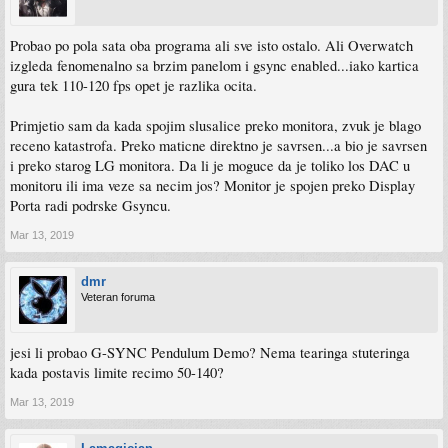
Probao po pola sata oba programa ali sve isto ostalo. Ali Overwatch
izgleda fenomenalno sa brzim panelom i gsync enabled...iako kartica
gura tek 110-120 fps opet je razlika ocita.
Primjetio sam da kada spojim slusalice preko monitora, zvuk je blago
receno katastrofa. Preko maticne direktno je savrsen...a bio je savrsen
i preko starog LG monitora. Da li je moguce da je toliko los DAC u
monitoru ili ima veze sa necim jos? Monitor je spojen preko Display
Porta radi podrske Gsyncu.
Mar 13, 2019
dmr
Veteran foruma
jesi li probao G-SYNC Pendulum Demo? Nema tearinga stuteringa
kada postavis limite recimo 50-140?
Mar 13, 2019