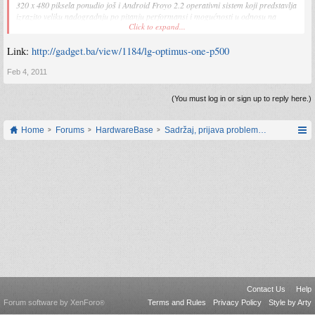
320 x 480 piksela ponudio još i Android Froyo 2.2 operativni sistem koji predstavlja
izrazito veliku nadogradnju po pitanju performansi i mogućnosti u odnosu na
Click to expand...
Android 1.5 koji se u početku isporučivao na ranije spomenutim modelima.
Link:
http://gadget.ba/view/1184/lg-optimus-one-p500
Feb 4, 2011
(You must log in or sign up to reply here.)
Home
Forums
HardwareBase
Sadržaj, prijava problema i prijedlozi
Contact Us
Help
Forum software by XenForo
Terms and Rules
Privacy Policy
Style by Arty
®