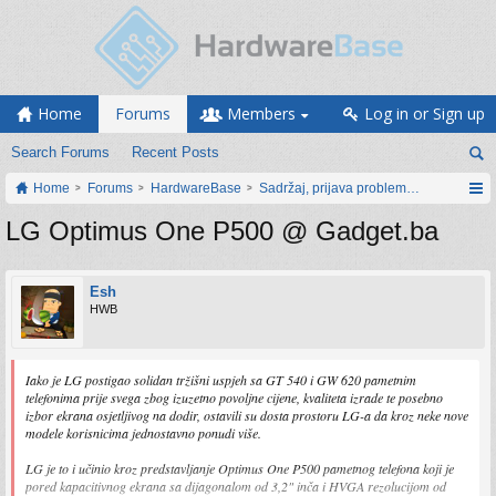
Home
Forums
Members
Log in or Sign up
Search Forums
Recent Posts
Home
Forums
HardwareBase
Sadržaj, prijava problema i prijedlozi
LG Optimus One P500 @ Gadget.ba
Esh
HWB
Iako je LG postigao solidan tržišni uspjeh sa GT 540 i GW 620 pametnim
telefonima prije svega zbog izuzetno povoljne cijene, kvaliteta izrade te posebno
izbor ekrana osjetljivog na dodir, ostavili su dosta prostoru LG-a da kroz neke nove
modele korisnicima jednostavno ponudi više.
LG je to i učinio kroz predstavljanje Optimus One P500 pametnog telefona koji je
pored kapacitivnog ekrana sa dijagonalom od 3,2" inča i HVGA rezolucijom od