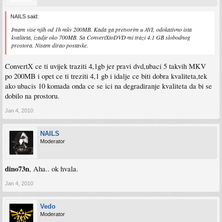
NAILS said:
Imam vise njih od 1h mkv 200MB. Kada ga pretvorim u AVI, odokativno ista
kvaliteta, izadje oko 700MB. Sa ConvertXtoDVD mi trazi 4.1 GB slobodnog
prostora. Nisam dirao postavke.
ConvertX ce ti uvijek traziti 4,1gb jer pravi dvd,ubaci 5 takvih MKV
po 200MB i opet ce ti treziti 4,1 gb i idalje ce biti dobra kvaliteta,tek
ako ubacis 10 komada onda ce se ici na degradiranje kvaliteta da bi se
dobilo na prostoru.
Jan 4, 2010
NAILS
Moderator
dino73n
, Aha.. ok hvala.
Jan 4, 2010
Vedo
Moderator