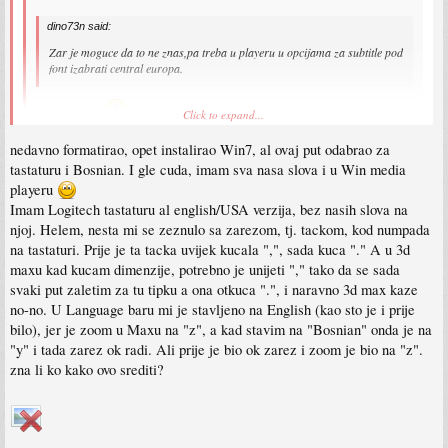
dino73n said:
Zar je moguce da to ne znas,pa treba u playeru u opcijama za subtitle pod
font izabrati central europa.
Sve je moguce
Click to expand...
nedavno formatirao, opet instalirao Win7, al ovaj put odabrao za
Click to expand...
tastaturu i Bosnian. I gle cuda, imam sva nasa slova i u Win media
dino73n said:
Meni tako pokazuje media player dok KMPlayer (fuj imena kud nije euro :lol
playeru
Evo sad nesto gledam,sad koristim K-lite codece i player koji dodje uz njih
pokazuje skroz normalo sva slova.
Imam Logitech tastaturu al english/USA verzija, bez nasih slova na
i on u opcijama uopste nema tog podesavanja a ja nemam nikakvih
njoj. Helem, nesta mi se zeznulo sa zarezom, tj. tackom, kod numpada
problema sa titlovima.Znaci postoji mogucnost da se player sam stima
prema regionalnim i jezickim postavkama OS-a,pa provjeri i to.
na tastaturi. Prije je ta tacka uvijek kucala ",", sada kuca "." A u 3d
maxu kad kucam dimenzije, potrebno je unijeti "," tako da se sada
koristim Win 7 64bit, Win Media Player + Win7 codec pack, regionalne
svaki put zaletim za tu tipku a ona otkuca ".", i naravno 3d max kaze
postavke OSa su sve default, tj. Language English, Keyboard English itd. Ne
no-no. U Language baru mi je stavljeno na English (kao sto je i prije
stavlja mi se na Croatian jer sam navikao da su mi Z i Y cornuti
bilo), jer je zoom u Maxu na "z", a kad stavim na "Bosnian" onda je na
"y" i tada zarez ok radi. Ali prije je bio ok zarez i zoom je bio na "z".
stavio u opcijama Win Media playera za Subtitle Language "Croatian, Latin",
nema tog "central europa". Opet hiroglifi..
zna li ko kako ovo srediti?