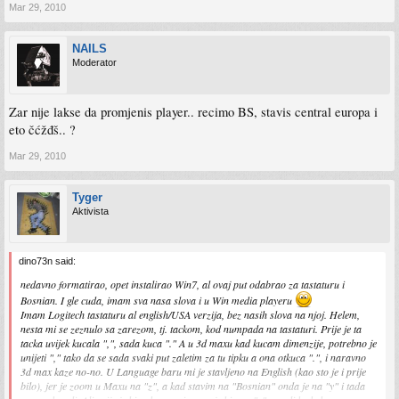
Mar 29, 2010
NAILS
Moderator
Zar nije lakse da promjenis player.. recimo BS, stavis central europa i
eto čćžđš.. ?
Mar 29, 2010
Tyger
Aktivista
dino73n said:
nedavno formatirao, opet instalirao Win7, al ovaj put odabrao za tastaturu i
Bosnian. I gle cuda, imam sva nasa slova i u Win media playeru
Imam Logitech tastaturu al english/USA verzija, bez nasih slova na njoj. Helem,
nesta mi se zeznulo sa zarezom, tj. tackom, kod numpada na tastaturi. Prije je ta
tacka uvijek kucala ",", sada kuca "." A u 3d maxu kad kucam dimenzije, potrebno je
unijeti "," tako da se sada svaki put zaletim za tu tipku a ona otkuca ".", i naravno
3d max kaze no-no. U Language baru mi je stavljeno na English (kao sto je i prije
bilo), jer je zoom u Maxu na "z", a kad stavim na "Bosnian" onda je na "y" i tada