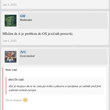
Jan 4, 2010
GW
Moderator
MIslim da ti je problem do OS jezičnih postavki.
Jan 5, 2010
JVC
Overclocker
Vedo said:
dino73n said:
Zar je moguce da to ne znas,pa treba u playeru u opcijama za subtitle pod font
izabrati central europa.
Sve je moguce