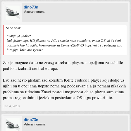
dino73n
Veteran foruma
Vedo said:
pitanje za znalce:
kad gledam npr. HD filmove na PCu i stavim nase subtitlove, imam Ž,Š, al č i ć mi
pokazuje kao hiroglife. konvertovao sa ConvertXtoDVD i opet mi č i ć pokazuje kao
hiroglife. kako ovo rjesiti?
Zar je moguce da to ne znas,pa treba u playeru u opcijama za subtitle
pod font izabrati central europa.
Evo sad nesto gledam,sad koristim K-lite codece i player koji dodje uz
njih i on u opcijama uopste nema tog podesavanja a ja nemam nikakvih
problema sa titlovima.Znaci postoji mogucnost da se player sam stima
prema regionalnim i jezickim postavkama OS-a,pa provjeri i to.
Jan 4, 2010
dino73n
Veteran foruma