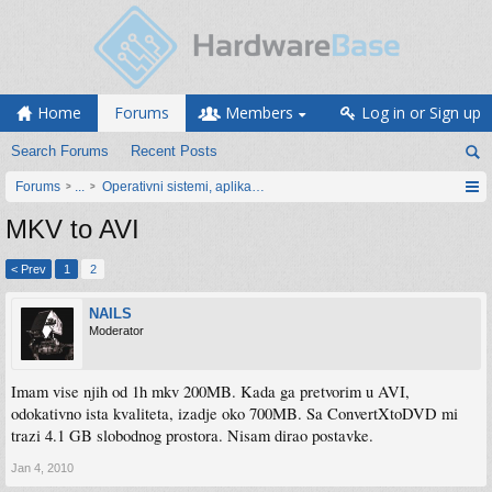
Home
Forums
Members
Log in or Sign up
Search Forums
Recent Posts
Forums
...
Operativni sistemi, aplikacije i programiranje
MKV to AVI
< Prev
1
2
NAILS
Moderator
Imam vise njih od 1h mkv 200MB. Kada ga pretvorim u AVI,
odokativno ista kvaliteta, izadje oko 700MB. Sa ConvertXtoDVD mi
trazi 4.1 GB slobodnog prostora. Nisam dirao postavke.
Jan 4, 2010