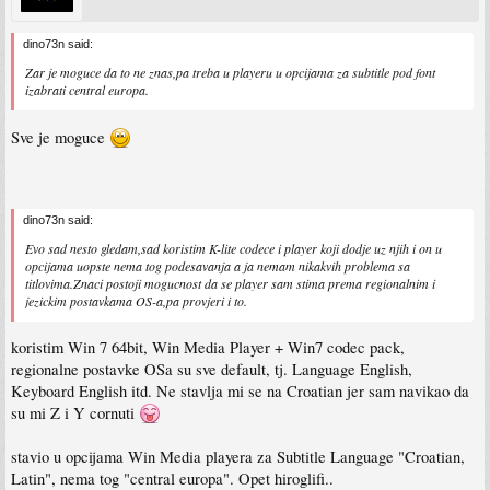
dino73n said:
Zar je moguce da to ne znas,pa treba u playeru u opcijama za subtitle pod font
izabrati central europa.
Sve je moguce
dino73n said:
Evo sad nesto gledam,sad koristim K-lite codece i player koji dodje uz njih i on u
opcijama uopste nema tog podesavanja a ja nemam nikakvih problema sa
titlovima.Znaci postoji mogucnost da se player sam stima prema regionalnim i
jezickim postavkama OS-a,pa provjeri i to.
koristim Win 7 64bit, Win Media Player + Win7 codec pack,
regionalne postavke OSa su sve default, tj. Language English,
Keyboard English itd. Ne stavlja mi se na Croatian jer sam navikao da
su mi Z i Y cornuti
stavio u opcijama Win Media playera za Subtitle Language "Croatian,
Latin", nema tog "central europa". Opet hiroglifi..