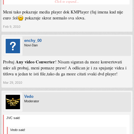
Click to expand...
dino73n said:
Meni tako pokazuje media player dok KMPlayer (fuj imena kud nije
Evo sad nesto gledam,sad koristim K-lite codece i player koji dodje uz njih i on
euro :lol
pokazuje skroz normalo sva slova.
u opcijama uopste nema tog podesavanja a ja nemam nikakvih problema sa
titlovima.Znaci postoji mogucnost da se player sam stima prema regionalnim i
Feb 9, 2010
jezickim postavkama OS-a,pa provjeri i to.
koristim Win 7 64bit, Win Media Player + Win7 codec pack, regionalne postavke
enchy_00
OSa su sve default, tj. Language English, Keyboard English itd. Ne stavlja mi se na
Novi član
Croatian jer sam navikao da su mi Z i Y cornuti
stavio u opcijama Win Media playera za Subtitle Language "Croatian, Latin", nema
Any video Converter
Probaj
! Nisam siguran da moze konvertovati
tog "central europa". Opet hiroglifi..
mkv ali probaj, meni pomaze pravo! A odlican je i za spajanje videa i
titlova u jedan te isti file,tako da ga moze citati svaki dvd player!
Mar 29, 2010
Vedo
Moderator
JVC said:
Vedo said: