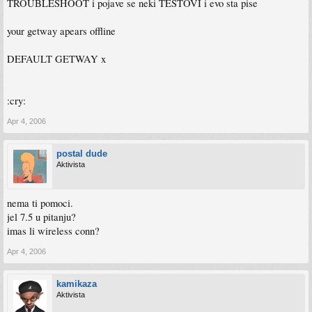
TROUBLESHOOT i pojave se neki TESTOVI i evo sta pise
your getway apears offline
DEFAULT GETWAY x
:cry:
Apr 4, 2006
postal dude
Aktivista
nema ti pomoci.
jel 7.5 u pitanju?
imas li wireless conn?
Apr 4, 2006
kamikaza
Aktivista