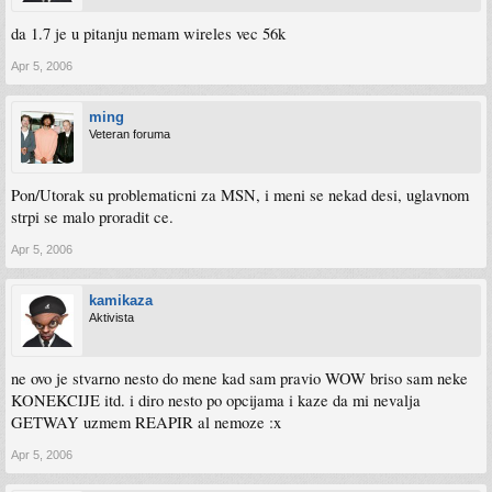
da 1.7 je u pitanju nemam wireles vec 56k
Apr 5, 2006
ming
Veteran foruma
Pon/Utorak su problematicni za MSN, i meni se nekad desi, uglavnom
strpi se malo proradit ce.
Apr 5, 2006
kamikaza
Aktivista
ne ovo je stvarno nesto do mene kad sam pravio WOW briso sam neke
KONEKCIJE itd. i diro nesto po opcijama i kaze da mi nevalja
GETWAY uzmem REAPIR al nemoze :x
Apr 5, 2006