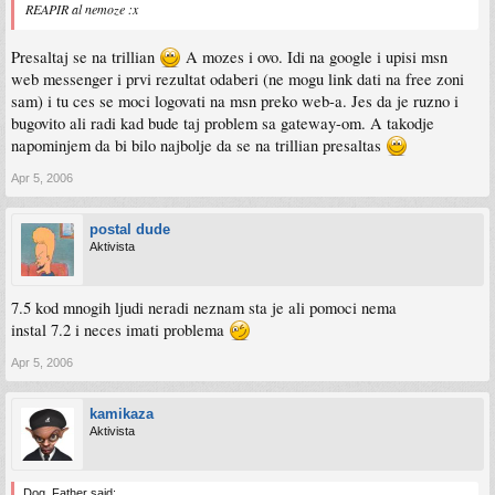
REAPIR al nemoze :x
Presaltaj se na trillian
A mozes i ovo. Idi na google i upisi msn
web messenger i prvi rezultat odaberi (ne mogu link dati na free zoni
sam) i tu ces se moci logovati na msn preko web-a. Jes da je ruzno i
bugovito ali radi kad bude taj problem sa gateway-om. A takodje
napominjem da bi bilo najbolje da se na trillian presaltas
Apr 5, 2006
postal dude
Aktivista
7.5 kod mnogih ljudi neradi neznam sta je ali pomoci nema
instal 7.2 i neces imati problema
Apr 5, 2006
kamikaza
Aktivista
Dog_Father said: