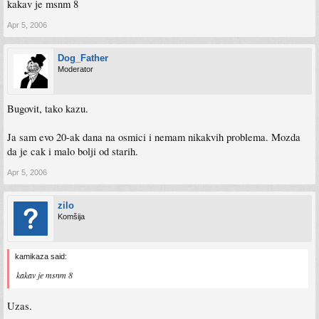
kakav je msnm 8
Apr 5, 2006
Dog_Father
Moderator
Bugovit, tako kazu.
Ja sam evo 20-ak dana na osmici i nemam nikakvih problema. Mozda
da je cak i malo bolji od starih.
Apr 5, 2006
zilo
Komšija
kamikaza said:
kakav je msnm 8
Uzas.