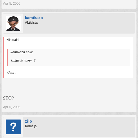
Apr 5, 2006
kamikaza
Aktivista
zilo said:
kamikaza said:
kakav je msnm 8
Uzas.
STO?
Apr 6, 2006
zilo
Komšija