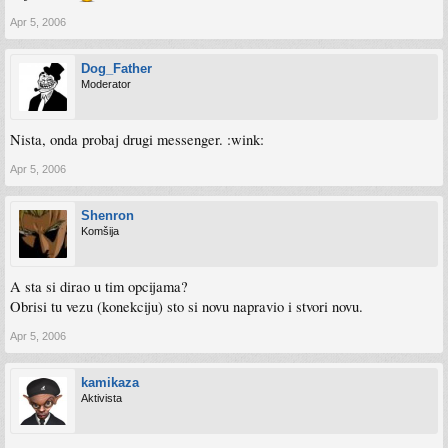
Apr 5, 2006
Dog_Father
Moderator
Nista, onda probaj drugi messenger. :wink:
Apr 5, 2006
Shenron
Komšija
A sta si dirao u tim opcijama?
Obrisi tu vezu (konekciju) sto si novu napravio i stvori novu.
Apr 5, 2006
kamikaza
Aktivista