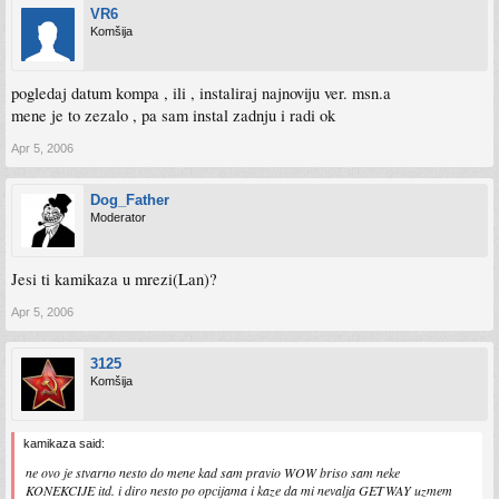
VR6
Komšija
pogledaj datum kompa , ili , instaliraj najnoviju ver. msn.a
mene je to zezalo , pa sam instal zadnju i radi ok
Apr 5, 2006
Dog_Father
Moderator
Jesi ti kamikaza u mrezi(Lan)?
Apr 5, 2006
3125
Komšija
kamikaza said:
ne ovo je stvarno nesto do mene kad sam pravio WOW briso sam neke
KONEKCIJE itd. i diro nesto po opcijama i kaze da mi nevalja GETWAY uzmem