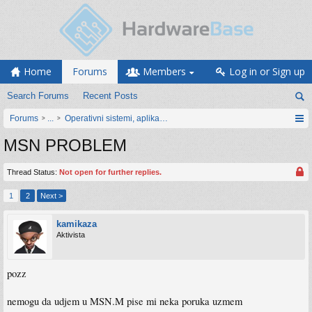
Home
Forums
Members
Log in or Sign up
Search Forums
Recent Posts
Forums
...
Operativni sistemi, aplikacije i programiranje
MSN PROBLEM
Thread Status:
Not open for further replies.
1
2
Next >
kamikaza
Aktivista
pozz
nemogu da udjem u MSN.M pise mi neka poruka uzmem