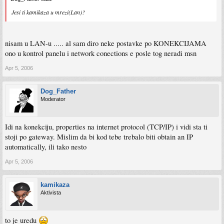
Jesi ti kamikaza u mrezi(Lan)?
nisam u LAN-u ..... al sam diro neke postavke po KONEKCIJAMA
ono u kontrol panelu i network conections e posle tog neradi msn
Apr 5, 2006
Dog_Father
Moderator
Idi na konekciju, properties na internet protocol (TCP/IP) i vidi sta ti
stoji po gateway. Mislim da bi kod tebe trebalo biti obtain an IP
automatically, ili tako nesto
Apr 5, 2006
kamikaza
Aktivista
to je uredu