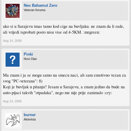
Neo Bahamut Zero
Veteran foruma
ako si u Sarajevu imas tamo kod cige na buvljaku. ne znam da li rade,
ali vrijedi isprobati posto nisu vise od 4-5KM. :mrgreen:
Aug 14, 2006
Pinki
Novi član
Ma znam i ja se mogu samo na smecu naci, ali sam emotivno vezan za
svog "PC-veterana": 8)
Koji je buvljak u pitanju? Jesam u Sarajevu, a znam jedino da bude na
auto-pijaci takvih "otpadaka", nego me nije prije zanimalo :cry:
Aug 14, 2006
burner
Aktivista