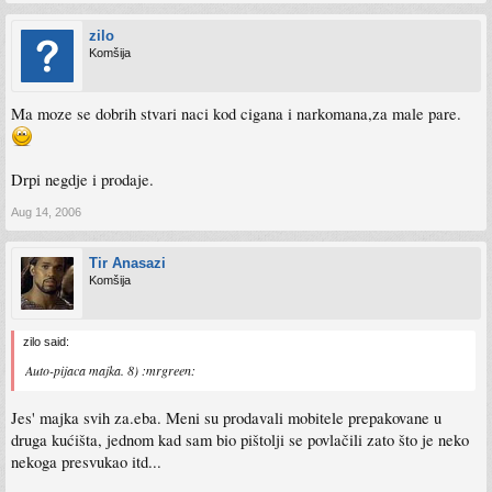
zilo
Komšija
Ma moze se dobrih stvari naci kod cigana i narkomana,za male pare.
Drpi negdje i prodaje.
Aug 14, 2006
Tir Anasazi
Komšija
zilo said:
Auto-pijaca majka. 8) :mrgreen:
Jes' majka svih za.eba. Meni su prodavali mobitele prepakovane u
druga kućišta, jednom kad sam bio pištolji se povlačili zato što je neko
nekoga presvukao itd...