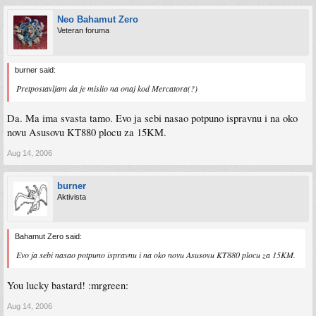
Neo Bahamut Zero
Veteran foruma
burner said:
Pretpostavljam da je mislio na onaj kod Mercatora(?)
Da. Ma ima svasta tamo. Evo ja sebi nasao potpuno ispravnu i na oko
novu Asusovu KT880 plocu za 15KM.
Aug 14, 2006
burner
Aktivista
Bahamut Zero said:
Evo ja sebi nasao potpuno ispravnu i na oko novu Asusovu KT880 plocu za 15KM.
You lucky bastard! :mrgreen:
Aug 14, 2006