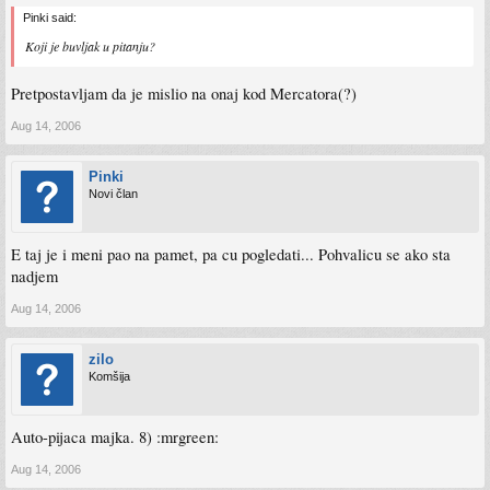
Pinki said:
Koji je buvljak u pitanju?
Pretpostavljam da je mislio na onaj kod Mercatora(?)
Aug 14, 2006
Pinki
Novi član
E taj je i meni pao na pamet, pa cu pogledati... Pohvalicu se ako sta
nadjem
Aug 14, 2006
zilo
Komšija
Auto-pijaca majka. 8) :mrgreen:
Aug 14, 2006