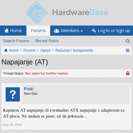
Home
Forums
Members
Log in or Sign up
Search Forums
Recent Posts
Home
Forums
Oglasi
Računari i komponente
Napajanje (AT)
Thread Status:
Not open for further replies.
Pinki
Novi član
Kupujem AT-napajanje ili eventualno ATX napajanje s adapterom za
AT-plocu. Ne nadam se puno, ali da pokusam...
Aug 14, 2006